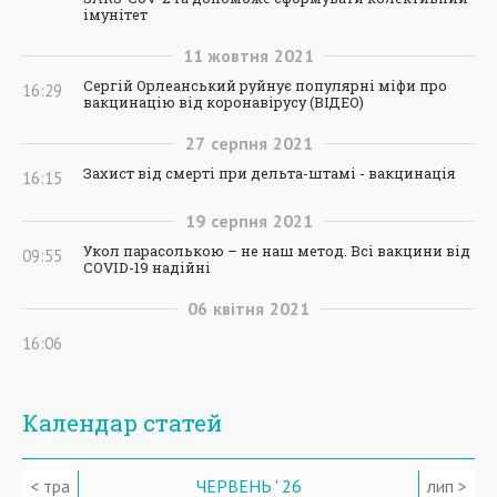
імунітет
11
жовтня
2021
Сергій Орлеанський руйнує популярні міфи про
16:29
вакцинацію від коронавірусу (ВІДЕО)
27
серпня
2021
Захист від смерті при дельта-штамі - вакцинація
16:15
19
серпня
2021
Укол парасолькою – не наш метод. Всі вакцини від
09:55
COVID-19 надійні
06
квітня
2021
16:06
Календар статей
< тра
ЧЕРВЕНЬ ' 26
лип >