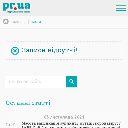
Головна
Блоги
Записи відсутні!
Останні статті
03
листопада
2021
Масова вакцинація зупинить мутації коронавірусу
13:41
SARS-CoV-2 та допоможе сформувати колективний