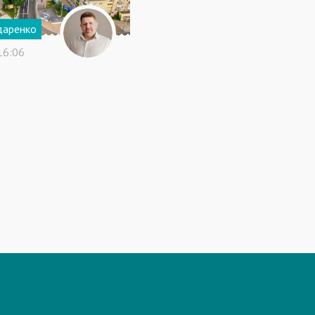
даренко
16:06