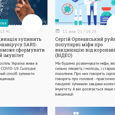
бова
 13:41
11
жов
'21
/ 16:29
цинація зупинить
Сергій Орлеанський руй
онавірусу SARS-
популярні міфи про
поможе сформувати
вакцинацію від коронав
 імунітет
(ВІДЕО)
оспіль Україна живе в
Ми будемо розвінчувати міфи, які
 COVID-19. Сьогодні
сильно лякають і молодь, і старш
ий спосіб зупинити
покоління. Про них говорять скріз
кцинація.
говорять про головне - практично
пандемії зупинили завдяки коле
імунітету. А він досягається лише
вакцинації.