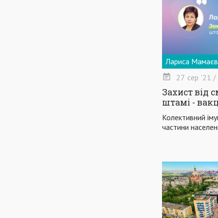
Лариса Мамаєв
27
сер
'21
/
Захист від с
штамі - вак
Колективний імун
частини населен