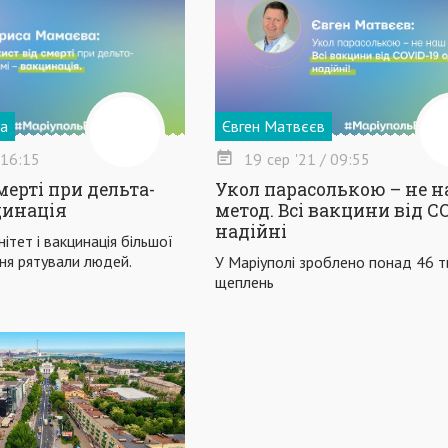
а
Євген Матвєєв
 16:15
19
сер
'21
/ 09:55
мерті при дельта-
Укол парасолькою – не 
цинація
метод. Всі вакцини від C
надійні
ітет і вакцинація більшої
ня рятували людей.
У Маріуполі зроблено понад 46 т
щеплень