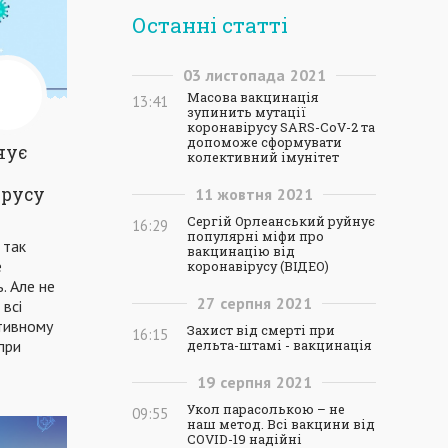
Останні статті
03
листопада
2021
Масова вакцинація
13:41
зупинить мутації
коронавірусу SARS-CoV-2 та
допоможе сформувати
нує
колективний імунітет
ірусу
11
жовтня
2021
Сергій Орлеанський руйнує
16:29
популярні міфи про
 так
вакцинацію від
е
коронавірусу (ВІДЕО)
ь. Але не
27
серпня
2021
 всі
ктивному
Захист від смерті при
16:15
 при
дельта-штамі - вакцинація
19
серпня
2021
Укол парасолькою – не
09:55
наш метод. Всі вакцини від
COVID-19 надійні