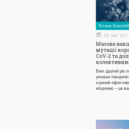
Тетяна Гололо
03
лис
'21
/
Масова вак
мутації кор
CoV-2 та до
колективний
Вже другий рік п
умовах пандемії
єдиний ефективн
епідемію – це ва