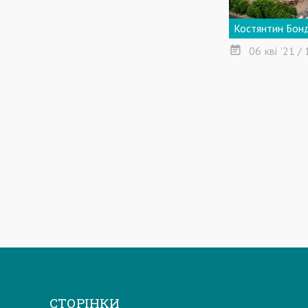
Костянтин Бон
06
кві
'21
/ 
СТОРІНКИ