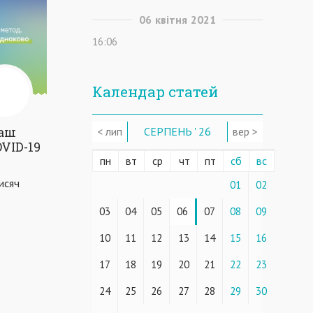
06
квітня
2021
16:06
Календар статей
наш
< лип
СЕРПЕНЬ ' 26
вер >
OVID-19
пн
вт
ср
чт
пт
сб
вс
исяч
01
02
03
04
05
06
07
08
09
10
11
12
13
14
15
16
17
18
19
20
21
22
23
24
25
26
27
28
29
30