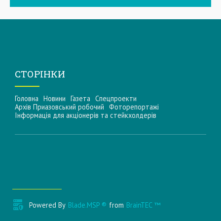
СТОРІНКИ
Головна
Новини
Газета
Спецпроекти
Архів Приазовський робочий
Фоторепортажі
Інформацiя для акцiонерiв та стейкхолдерiв
Powered By
Blade.MSP ®
from
BrainTEC ™