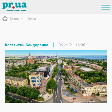
Головна
Блоги
Костянтин Бондаренко
06
кві
'21
16:06