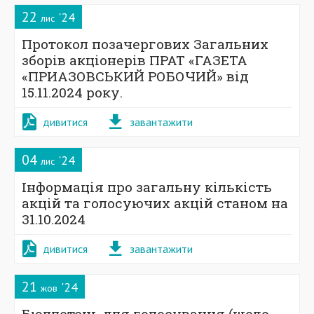
22
'24
лис
Протокол позачергових Загальних
зборів акціонерів ПРАТ «ГАЗЕТА
«ПРИАЗОВСЬКИЙ РОБОЧИЙ» від
15.11.2024 року.
дивитися
завантажити
04
'24
лис
Інформація про загальну кількість
акцій та голосуючих акцій станом на
31.10.2024
дивитися
завантажити
21
'24
жов
Бюллетень для голосування (щодо