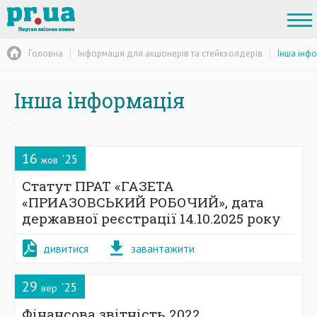
Головна
Інформацiя для акцiонерiв та стейкхолдерiв
Інша інф
Інша інформація
16
'25
жов
Статут ПРАТ «ГАЗЕТА
«ПРИАЗОВСЬКИЙ РОБОЧИЙ», дата
державної реєстрації 14.10.2025 року
дивитися
завантажити
29
'25
вер
Фінансова звітність 2022