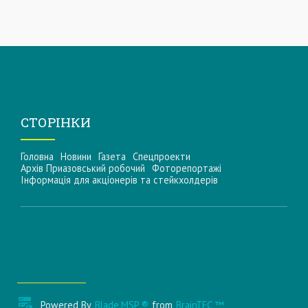
СТОРІНКИ
Головна
Новини
Газета
Спецпроекти
Архів Приазовський робочий
Фоторепортажі
Інформацiя для акцiонерiв та стейкхолдерiв
Powered By
Blade.MSP ®
from
BrainTEC ™