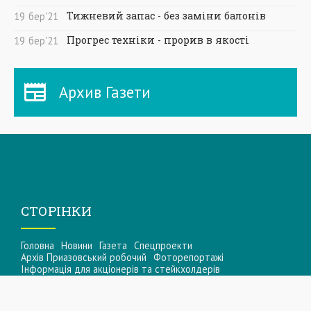
Тижневий запас - без заміни балонів
19
бер
'21
Прогрес техніки - прорив в якості
19
бер
'21
Архив Газети
СТОРІНКИ
Головна
Новини
Газета
Спецпроекти
Архів Приазовський робочий
Фоторепортажі
Інформацiя для акцiонерiв та стейкхолдерiв