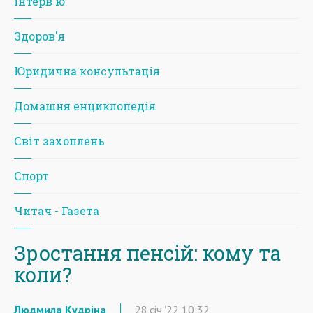
Iнтерв'ю
Здоров'я
Юридична консультація
Домашня енциклопедія
Світ захоплень
Спорт
Читач - Газета
Зростання пенсій: кому та
коли?
Людмила Кудріна
28
січ
'22
10:32