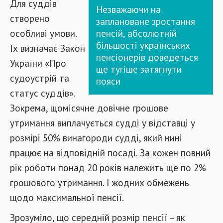
Для суддів
Незважаючи на
створено
заплановане зростання
особливі умови.
пенсій, абсолютній
більшості українських
Їх визначає Закон
пенсіонерів доведеться
України «Про
ще тугіше затягнути
судоустрій та
пояси
статус суддів».
Зокрема, щомісячне довічне грошове
утримання виплачується судді у відставці у
розмірі 50% винагороди судді, який нині
працює на відповідній посаді. За кожен повний
рік роботи понад 20 років належить ще по 2%
грошового утримання. І жодних обмежень
щодо максимальної пенсії.
Зрозуміло, що середній розмір пенсії – як