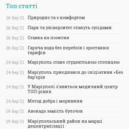
Топ статті
Природно та з комфортом
26
бер
'21
Парк та університет стануть сусідами
26
бер
'21
Ставка на позитив
26
бер
'21
Гаряча вода без перебоїв і зростання
26
бер
'21
тарифів
Маріуполь стане студентською столицею
24
бер
'21
Маріуполь приєднався до ініціативи «Без
24
бер
'21
бар'єрів
У Маріуполі з'явиться медичний центр
24
бер
'21
ТОП-рівня
Метод добра і морквини
24
бер
'21
Авокадо замість булочок
19
бер
'21
Маріупольський район на марші
19
бер
'21
децентралізації