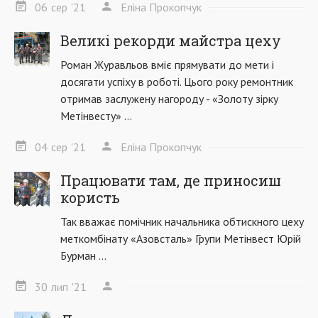
06
сер
'21
Еліна Прокопчук
Великі рекорди майстра цеху
Роман Журавльов вміє прямувати до мети і
досягати успіху в роботі. Цього року ремонтник
отримав заслужену нагороду - «Золоту зірку
Метінвесту» ...
04
сер
'21
Еліна Прокопчук
Працювати там, де приносиш
користь
Так вважає помічник начальника обтискного цеху
меткомбінату «Азовсталь» Групи Метінвест Юрій
Бурман ...
30
лип
'21