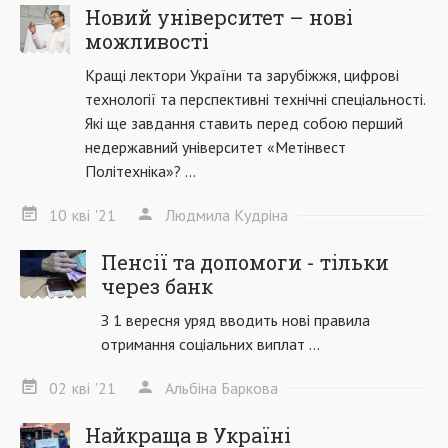
Новий університет – нові
можливості
Кращі лектори України та зарубіжжя, цифрові
технології та перспективні технічні спеціальності.
Які ще завдання ставить перед собою перший
недержавний університет «Метінвест
Політехніка»? ...
10
кві
'21
Людмила Кудріна
Пенсії та допомоги - тільки
через банк
З 1 вересня уряд вводить нові правила
отримання соціальних виплат ...
02
кві
'21
Альбіна Баркова
Найкраща в Україні