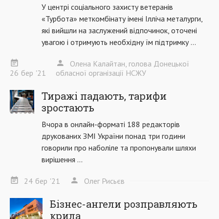
У центрі соціального захисту ветеранів
«Турбота» меткомбінату імені Ілліча металурги,
які вийшли на заслужений відпочинок, оточені
увагою і отримують необхідну їм підтримку ...
Олена Калайтан, голова Донецької
26
бер
'21
обласної організації НСЖУ
Тиражі падають, тарифи
зростають
Вчора в онлайн-форматі 188 редакторів
друкованих ЗМІ України понад три години
говорили про наболіле та пропонували шляхи
вирішення ...
24
бер
'21
Олег Рисьєв
Бізнес-ангели розправляють
крила