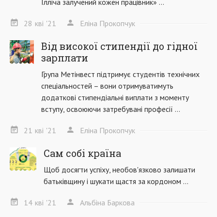
Ілліча залучений кожен працівник» ...
28
кві
'21
Еліна Прокопчук
Від високої стипендії до гідної
зарплати
Група Метінвест підтримує студентів технічних
спеціальностей – вони отримуватимуть
додаткові стипендіальні виплати з моменту
вступу, освоюючи затребувані професії ...
21
кві
'21
Еліна Прокопчук
Сам собі країна
Щоб досягти успіху, необов'язково залишати
батьківщину і шукати щастя за кордоном ...
14
кві
'21
Альбіна Баркова