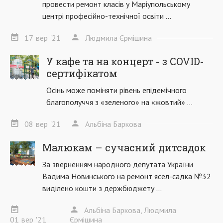
провести ремонт класів у Маріупольському
центрі професійно-технічної освіти ...
17
вер
'21
Людмила Єрмішина
У кафе та на концерт - з COVID-
сертифікатом
Осінь може поміняти рівень епідемічного
благополуччя з «зеленого» на «жовтий» ...
08
вер
'21
Альбіна Баркова
Малюкам – сучасний дитсадок
За зверненням народного депутата України
Вадима Новинського на ремонт ясел-садка №32
виділено кошти з держбюджету ...
Альбіна Баркова, Людмила
01
вер
'21
Єрмішина