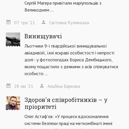
Сергій Магера привітали маріупольців з
Великоднем ...
07
тра
'21
Світлана Кузмінська
Винищувачі
Льотчики 9-ї гвардійської винищувальної
авіадивізії, їхні яскраві особистості і непрості
долі - у фотоспогадах Бориса Дембицького,
якому пощастило з деякими з асів спілкуватися
особисто ...
28
кві
'21
Альбіна Баркова
Здоров'я співробітників – у
пріоритеті
Олег Астаф'єв: «У процеси вдосконалення
системи безпеки праці на меткомбінаті імені