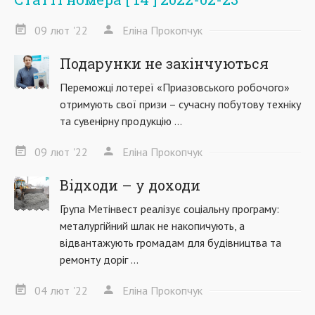
09
лют
'22
Еліна Прокопчук
Подарунки не закінчуються
Переможці лотереї «Приазовського робочого»
отримують свої призи – сучасну побутову техніку
та сувенірну продукцію ...
09
лют
'22
Еліна Прокопчук
Відходи – у доходи
Група Метінвест реалізує соціальну програму:
металургійний шлак не накопичують, а
відвантажують громадам для будівництва та
ремонту доріг ...
04
лют
'22
Еліна Прокопчук