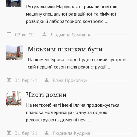
Рятувальники Маріуполя отримали новітню
машину спеціальної радіаційної та хімічної
розвідки й лабораторного контролю ...
02
кві
'21
Людмила Єрмішина
Міським пікнікам бути
Парк імені Гурова скоро буде готовий зустріти
свій перший сезон після реконструкції ...
31
бер
'21
Еліна Прокопчук
Чисті домни
На меткомбінаті імені Ілліча продовжується
планова модернізація - одну за одною
реконструюють доменні печі ...
31
бер
'21
Людмила Кудріна