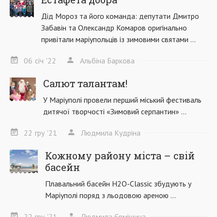
Дід Мороз та його команда: депутати Дмитро
Забавін та Олександр Комаров оригінально
привітали маріупольців із зимовими святами ...
06
січ
'22
Альбіна Баркова
Салют талантам!
У Маріуполі провели перший міський фестиваль
дитячої творчості «Зимовий серпантин» ...
22
гру
'21
Людмила Кудріна
Кожному району міста – свій
басейн
Плавальний басейн Н2О-Classic збудують у
Маріуполі поряд з льодовою ареною ...
22
гру
'21
Людмила Єрмішина