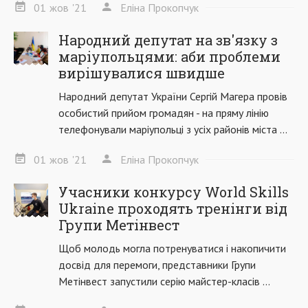
01
жов
'21
Еліна Прокопчук
Народний депутат на зв'язку з
маріупольцями: аби проблеми
вирішувалися швидше
Народний депутат України Сергій Магера провів
особистий прийом громадян - на пряму лінію
телефонували маріупольці з усіх районів міста ...
01
жов
'21
Еліна Прокопчук
Учасники конкурсу World Skills
Ukraine проходять тренінги від
Групи Метінвест
Щоб молодь могла потренуватися і накопичити
досвід для перемоги, представники Групи
Метінвест запустили серію майстер-класів ...