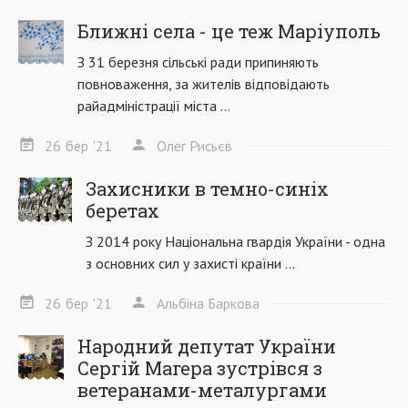
Ближні села - це теж Маріуполь
З 31 березня сільські ради припиняють
повноваження, за жителів відповідають
райадміністрації міста ...
26
бер
'21
Олег Рисьєв
Захисники в темно-синіх
беретах
З 2014 року Національна гвардія України - одна
з основних сил у захисті країни ...
26
бер
'21
Альбіна Баркова
Народний депутат України
Сергій Магера зустрівся з
ветеранами-металургами