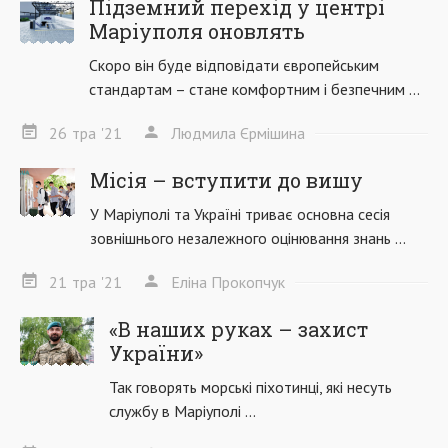
Підземний перехід у центрі
Маріуполя оновлять
Скоро він буде відповідати європейським
стандартам – стане комфортним і безпечним ...
26
тра
'21
Людмила Єрмішина
Місія – вступити до вишу
У Маріуполі та Україні триває основна сесія
зовнішнього незалежного оцінювання знань ...
21
тра
'21
Еліна Прокопчук
«В наших руках – захист
України»
Так говорять морські піхотинці, які несуть
службу в Маріуполі ...