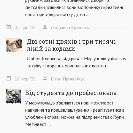
руками», завдяки якій змінилися двори та
дитсадки, з'явилися зони відпочинку і креативні
простори для розвитку дітей ...
02
лип
'21
Людмила Єрмішина
Дві сотні цвяхів і три тисячі
ліній за кодами
Любов Кличкова відкриває Маріуполю унікальну
техніку створення оригінальних картин ...
18
чер
'21
Еліна Прокопчук
Від студента до професіонала
У маріупольців з'являються нові можливості
навчання та працевлаштування - реалізуватися в
улюбленій справі можна на підприємствах Групи
Метінвест ...