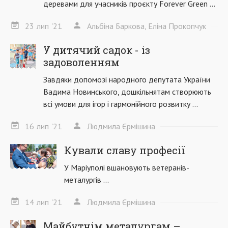
деревами для учасників проєкту Forever Green ...
23
лип
'21
Альбіна Баркова, Еліна Прокопчук
У дитячий садок - із
задоволенням
Завдяки допомозі народного депутата України
Вадима Новинського, дошкільнятам створюють
всі умови для ігор і гармонійного розвитку ...
16
лип
'21
Людмила Єрмішина
Кували славу професії
У Маріуполі вшановують ветеранів-
металургів ...
14
лип
'21
Людмила Єрмішина
Майбутнім металургам –