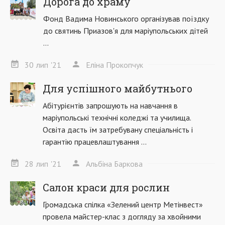
Дорога до храму
Фонд Вадима Новинського організував поїздку
до святинь Приазов'я для маріупольських дітей
...
30
лип
'21
Еліна Прокопчук
Для успішного майбутнього
Абітурієнтів запрошують на навчання в
маріупольські технічні коледжі та училища.
Освіта дасть їм затребувану спеціальність і
гарантію працевлаштування ...
28
лип
'21
Альбіна Баркова
Салон краси для рослин
Громадська спілка «Зелений центр Метінвест»
провела майстер-клас з догляду за хвойними