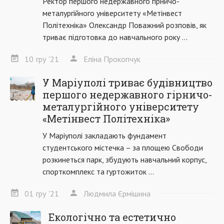
Ректор першого недержавного гірничо-
металургійного університету «Метінвест
Політехніка» Олександр Поважний розповів, як
триває підготовка до навчального року ...
10
гру
'21
Еліна Прокопчук
У Маріуполі триває будівництво
першого недержавного гірничо-
металургійного університету
«Метінвест Політехніка»
У Маріуполі закладають фундамент
студентського містечка – за площею Свободи
розкинеться парк, збудують навчальний корпус,
спорткомплекс та гуртожиток ...
01
гру
'21
Людмила Єрмішина
Екологічно та естетично