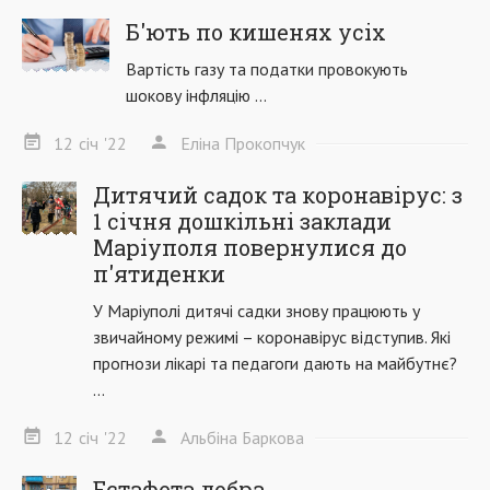
Б'ють по кишенях усіх
Вартість газу та податки провокують
шокову інфляцію ...
12
січ
'22
Еліна Прокопчук
Дитячий садок та коронавірус: з
1 січня дошкільні заклади
Маріуполя повернулися до
п'ятиденки
У Маріуполі дитячі садки знову працюють у
звичайному режимі – коронавірус відступив. Які
прогнози лікарі та педагоги дають на майбутнє?
...
12
січ
'22
Альбіна Баркова
Естафета добра