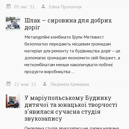
03
лис
'21
Еліна Прокопчук
Шлак – сировина для добрих
доріг
Металургійні комбінати Групи Метінвест
безоплатно передають місцевим громадам
матеріал для ремонту та будівництва доріг – це
допомагає громадам економити свій бюджет, а
меткомбінатам менше накопичувати побічні
продукти виробництва ...
22
жов
'21
Людмила Єрмішина
У маріупольському Будинку
дитячої та юнацької творчості
з'явилася сучасна студія
звукозапису
Оновлена ​​студія звукозапису не дарма названа