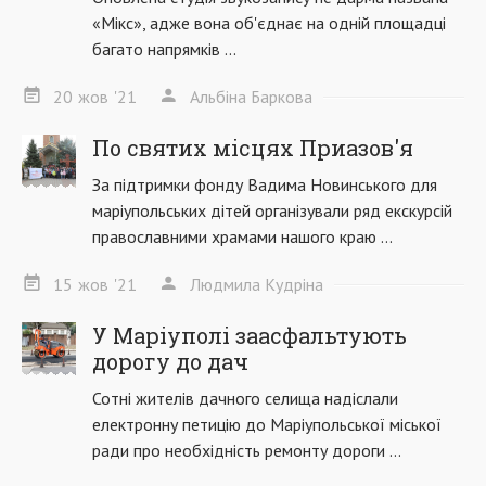
«Мікс», адже вона об'єднає на одній площадці
багато напрямків ...
20
жов
'21
Альбіна Баркова
По святих місцях Приазов'я
За підтримки фонду Вадима Новинського для
маріупольських дітей організували ряд екскурсій
православними храмами нашого краю ...
15
жов
'21
Людмила Кудріна
У Маріуполі заасфальтують
дорогу до дач
Сотні жителів дачного селища надіслали
електронну петицію до Маріупольської міської
ради про необхідність ремонту дороги ...