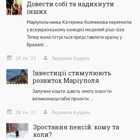
Довести собі та надихнути
інших
Маріупольчанка Катерина Колмикова перемогла
у всеукраїнському конкурсі моделей plus-size.
Тепер вона готується представляти країну у
Бразилії ...
28
січ
'22
Людмила Кудріна
Інвестиції стимулюють
розвиток Маріуполя
Залучені кошти дають змогу освоїти
великомасштабні проєкти ...
28
січ
'22
Людмила Кудріна
Зростання пенсій: кому та
коли?