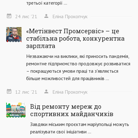
третьої категорії ...
24
лис
'21
Еліна Прокопчук
«Метінвест Промсервіс» – це
стабільна робота, конкурентна
зарплата
Незважаючи на виклики, які приносить пандемія,
ремонтне підприємство продовжує розвиватися
– покращуються умови праці та з'являється
більше можливостей для працівників ...
12
лис
'21
Еліна Прокопчук
Від ремонту мереж до
спортивних майданчиків
Завдяки міським проєктам маріупольці можуть
реалізувати свої ініціативи ...