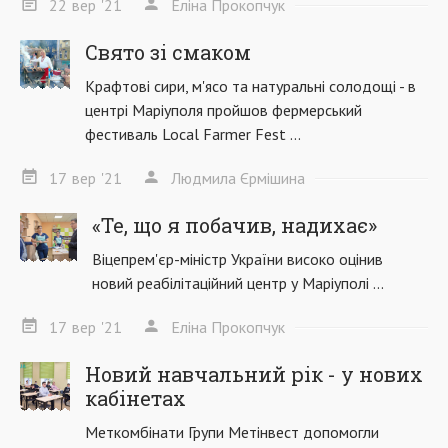
22
вер
'21
Еліна Прокопчук
Свято зі смаком
Крафтові сири, м'ясо та натуральні солодощі - в
центрі Маріуполя пройшов фермерський
фестиваль Local Farmer Fest ...
17
вер
'21
Людмила Єрмішина
«Те, що я побачив, надихає»
Віцепрем'єр-міністр України високо оцінив
новий реабілітаційний центр у Маріуполі ...
17
вер
'21
Еліна Прокопчук
Новий навчальний рік - у нових
кабінетах
Меткомбінати Групи Метінвест допомогли