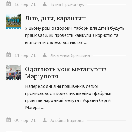
16
чер
'21
Еліна Прокопчук
Літо, діти, карантин
У цьому році оздоровчі табори для дітей будуть
працювати. Як провести канікули з користю та
відпочити далеко від міста? ...
11
чер
'21
Людмила Єрмішина
Одягають усіх металургів
Маріуполя
Напередодні Дня працівників легкої
промисловості колектив швейної фабрики
привітав народний депутат України Сергій
Магера ...
09
чер
'21
Альбіна Баркова