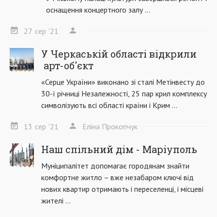
оснащення концертного залу ...
27
сер
'21
У Черкаській області відкрили
арт-об'єкт
«Серце України» виконано зі сталі Метінвесту до
30-ї річниці Незалежності, 25 пар крил комплексу
символізують всі області країни і Крим ...
13
сер
'21
Еліна Прокопчук
Наш спільний дім - Маріуполь
Муніципалітет допомагає городянам знайти
комфортне житло – вже незабаром ключі від
нових квартир отримають і переселенці, і місцеві
жителі ...