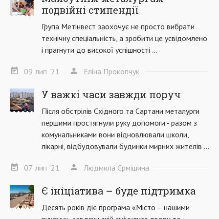
подвійні стипендії
Група Метінвест заохочує не просто вибрати
технічну спеціальність, а зробити це усвідомлено
і прагнути до високої успішності ...
09
лип
'21
Еліна Прокопчук
У важкі часи завжди поруч
Після обстрілів Східного та Сартани металурги
першими простягнули руку допомоги - разом з
комунальниками вони відновлювали школи,
лікарні, відбудовували будинки мирних жителів ...
07
лип
'21
Людмила Єрмішина
Є ініціатива – буде підтримка
Десять років діє програма «Місто – нашими