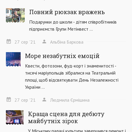
Повний рюкзак вражень
Подарунки до школи - дітям співробітників
підприємств Групи Метінвест ...
27
сер
'21
Альбіна Баркова
Море незабутніх емоцій
Квести, фотозони, фуд-корт і знаменитості -
тисячі маріупольців зібралися на Театральній
площі, щоб відсвяткувати День Незалежності
України ...
27
сер
'21
Людмила Єрмішина
Краща сцена для дебюту
майбутніх зірок
У Міському палаці культури завершився ремонт і