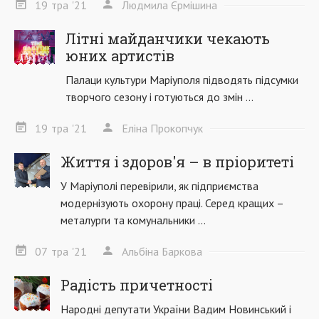
19
тра
'21
Людмила Єрмішина
Літні майданчики чекають
юних артистів
Палаци культури Маріуполя підводять підсумки
творчого сезону і готуються до змін ...
19
тра
'21
Еліна Прокопчук
Життя і здоров'я – в пріоритеті
У Маріуполі перевірили, як підприємства
модернізують охорону праці. Серед кращих –
металурги та комунальники ...
07
тра
'21
Альбіна Баркова
Радість причетності
Народні депутати України Вадим Новинський і