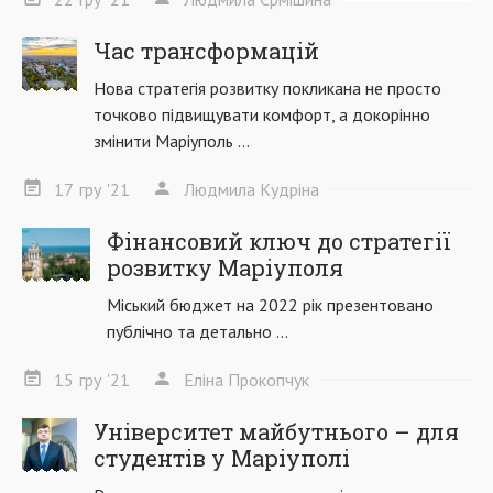
Час трансформацій
Нова стратегія розвитку покликана не просто
точково підвищувати комфорт, а докорінно
змінити Маріуполь ...
17
гру
'21
Людмила Кудріна
Фінансовий ключ до стратегії
розвитку Маріуполя
Міський бюджет на 2022 рік презентовано
публічно та детально ...
15
гру
'21
Еліна Прокопчук
Університет майбутнього – для
студентів у Маріуполі