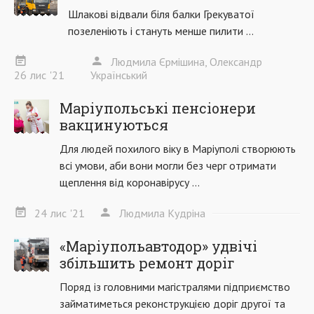
Шлакові відвали біля балки Грекуватої
позеленіють і стануть менше пилити ...
Людмила Єрмішина, Олександр
26
лис
'21
Український
Маріупольські пенсіонери
вакцинуються
Для людей похилого віку в Маріуполі створюють
всі умови, аби вони могли без черг отримати
щеплення від коронавірусу ...
24
лис
'21
Людмила Кудріна
«Маріупольавтодор» удвічі
збільшить ремонт доріг
Поряд із головними магістралями підприємство
займатиметься реконструкцією доріг другої та