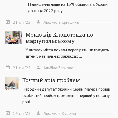
Підвищення лише на 13% обіцяють в Україні
до кінця 2022 року ...
21
січ
'22
Людмила Єрмішина
Меню від Клопотенка по-
маріупольському
У школах міста почали перевіряти, як годують
дітей у навчальних закладах ...
21
січ
'22
Альбіна Баркова
Точний зріз проблем
Народний депутат України Сергій Магера провів
особистий прийом громадян – перший у новому
році ...
14
січ
'22
Людмила Кудріна