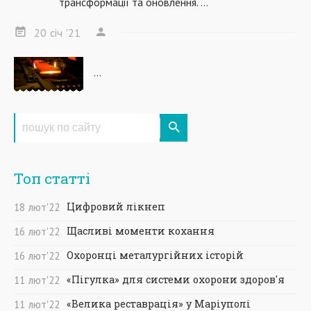
трансформації та оновлення. ...
20
січ
'21
...
Топ статті
Цифровий лікнеп
18
лют
'22
Щасливі моменти кохання
16
лют
'22
Охоронці металургійних історій
16
лют
'22
«Пігулка» для системи охорони здоров'я
11
лют
'22
«Велика реставрація» у Маріуполі
11
лют
'22