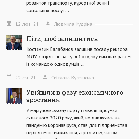
розвиток транспорту, курортної зони і
соціальних послуг ...
12
лют
'21
Людмила Кудріна
Піти, щоб залишитися
Костянтин Балабанов залишив посаду ректора
МДУ з гордістю за ту роботу, яку виконав разом
із командою однодумців ...
22
січ
'21
Світлана Кузмінська
Увійшли в фазу економічного
зростання
У маріупольському порту підвели підсумки
складного 2020 року, який, не дивлячись на
пандемію коронавіруса, став для підприємства
періодом не виживання, а розвитку, часом