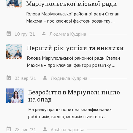
Маріупольської міської ради
Голова Маріупольської районної ради Степан
Махсма – про ключові фактори розвитку ...
10
гру
'21
Людмила Кудріна
Перший рік: успіхи та виклики
Голова Маріупольської районної ради Степан
Махсма – про ключові фактори розвитку ...
03
вер
'21
Людмила Кудріна
Безробіття в Маріуполі пішло
на спад
На ринку праці - попит на кваліфікованих
робітників, водіїв, медиків і вчителів ...
28
лип
'21
Альбіна Баркова