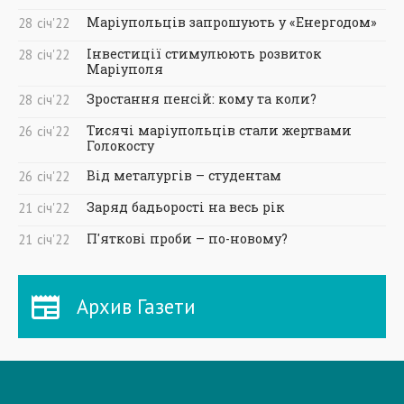
Маріупольців запрошують у «Енергодом»
28
січ
'22
Інвестиції стимулюють розвиток
28
січ
'22
Маріуполя
Зростання пенсій: кому та коли?
28
січ
'22
Тисячі маріупольців стали жертвами
26
січ
'22
Голокосту
Від металургів – студентам
26
січ
'22
Заряд бадьорості на весь рік
21
січ
'22
П'яткові проби – по-новому?
21
січ
'22
Архив Газети