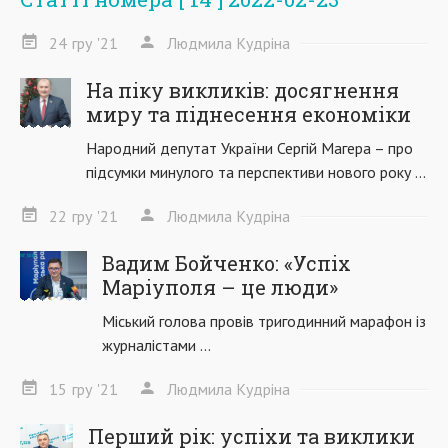
24
гру
'21
Людмила Кудріна
На піку викликів: досягнення
миру та піднесення економіки
Народний депутат України Сергій Магера – про
підсумки минулого та перспективи нового року ...
22
гру
'21
Людмила Кудріна
Вадим Бойченко: «Успіх
Маріуполя – це люди»
Міський голова провів тригодинний марафон із
журналістами ...
15
гру
'21
Людмила Кудріна
Перший рік: успіхи та виклики