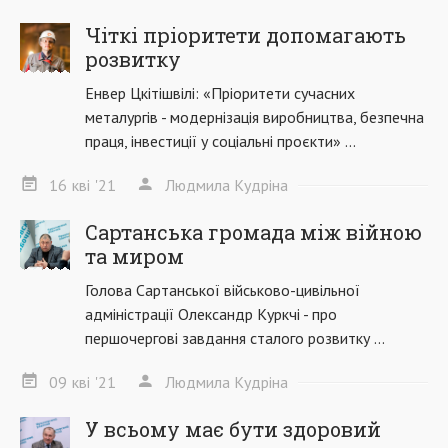
Чіткі пріоритети допомагають
розвитку
Енвер Цкітішвілі: «Пріоритети сучасних
металургів - модернізація виробництва, безпечна
праця, інвестиції у соціальні проєкти» ...
16
кві
'21
Людмила Кудріна
Сартанська громада між війною
та миром
Голова Сартанської військово-цивільної
адміністрації Олександр Куркчі - про
першочергові завдання сталого розвитку ...
09
кві
'21
Людмила Кудріна
У всьому має бути здоровий