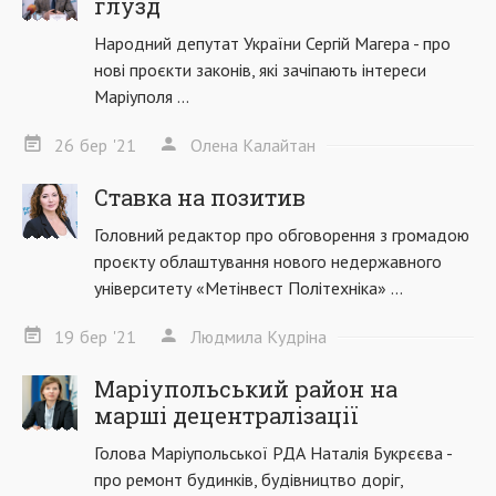
глузд
Народний депутат України Сергій Магера - про
нові проєкти законів, які зачіпають інтереси
Маріуполя ...
26
бер
'21
Олена Калайтан
Ставка на позитив
Головний редактор про обговорення з громадою
проєкту облаштування нового недержавного
університету «Метінвест Політехніка» ...
19
бер
'21
Людмила Кудріна
Маріупольський район на
марші децентралізації
Голова Маріупольської РДА Наталія Букрєєва -
про ремонт будинків, будівництво доріг,