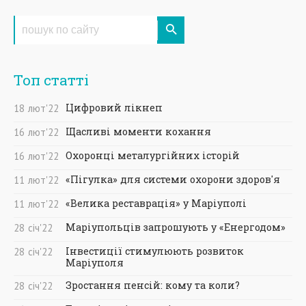
Топ статті
Цифровий лікнеп
18
лют
'22
Щасливі моменти кохання
16
лют
'22
Охоронці металургійних історій
16
лют
'22
«Пігулка» для системи охорони здоров'я
11
лют
'22
«Велика реставрація» у Маріуполі
11
лют
'22
Маріупольців запрошують у «Енергодом»
28
січ
'22
Інвестиції стимулюють розвиток
28
січ
'22
Маріуполя
Зростання пенсій: кому та коли?
28
січ
'22