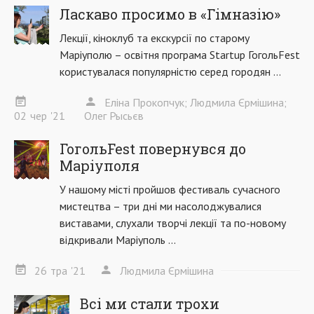
Ласкаво просимо в «Гімназію»
Лекції, кіноклуб та екскурсії по старому
Маріуполю – освітня програма Startup ГогольFest
користувалася популярністю серед городян ...
Еліна Прокопчук; Людмила Єрмішина;
02
чер
'21
Олег Рысьєв
ГогольFest повернувся до
Маріуполя
У нашому місті пройшов фестиваль сучасного
мистецтва – три дні ми насолоджувалися
виставами, слухали творчі лекції та по-новому
відкривали Маріуполь ...
26
тра
'21
Людмила Єрмішина
Всі ми стали трохи