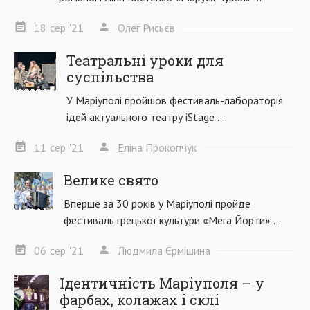
18
сер
'21
Олег Рисьєв
Театральні уроки для
суспільства
У Маріуполі пройшов фестиваль-лабораторія
ідей актуального театру iStage ...
11
сер
'21
Еліна Прокопчук
Велике свято
Вперше за 30 років у Маріуполі пройде
фестиваль грецької культури «Мега Йорти» ...
06
сер
'21
Людмила Єрмішина
Ідентичність Маріуполя – у
фарбах, колажах і склі