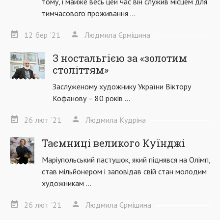
тому, і майже весь цей час він служив місцем для
тимчасового проживання ...
12
бер
'21
Людмила Єрмішина
З ностальгією за «золотим
століттям»
Заслуженому художнику України Віктору
Кофанову – 80 років ...
26
лют
'21
Людмила Кудріна
Таємниці великого Куїнджі
Маріупольський пастушок, який піднявся на Олімп,
став мільйонером і заповідав свій стан молодим
художникам ...
26
лют
'21
Людмила Єрмішина