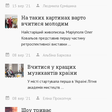
15
вер
'21
Людмила Єрмішина
На таких картинах варто
вчитися молодим
Найстаріший живописець Маріуполя Олег
Ковальов представив першу частину
ретроспективної виставки ...
08
вер
'21
Альбіна Баркова
Вчитися у кращих
музикантів країни
У місті стартувала перша в Україні Літня
академія мистецтв ...
08
вер
'21
Еліна Прокопчук
Шоу триває