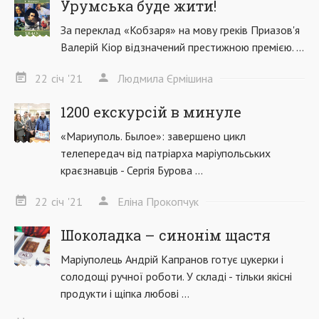
Урумська буде жити!
За переклад «Кобзаря» на мову греків Приазов'я
Валерій Кіор відзначений престижною премією. ...
22
січ
'21
Людмила Єрмішина
1200 екскурсій в минуле
«Мариуполь. Былое»: завершено цикл
телепередач від патріарха маріупольських
краєзнавців - Сергія Бурова ...
22
січ
'21
Еліна Прокопчук
Шоколадка – синонім щастя
Маріуполець Андрій Капранов готує цукерки і
солодощі ручної роботи. У складі - тільки якісні
продукти і щіпка любові ...