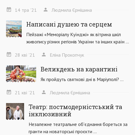
14
тра
'21
Людмила Єрмішина
Написані душею та серцем
Пейзажі «Меморіалу Куїнджі» як вітрина шкіл
живопису різних регіонів України та інших країн ...
28
кві
'21
Еліна Прокопчук
Великдень на карантині
Як пройдуть святкові дні в Маріуполі? ...
21
кві
'21
Людмила Єрмішина
Театр: постмодерністський та
інклюзивний
Незалежне театральне об'єднання бореться за
гранти на новаторські проєкти ...