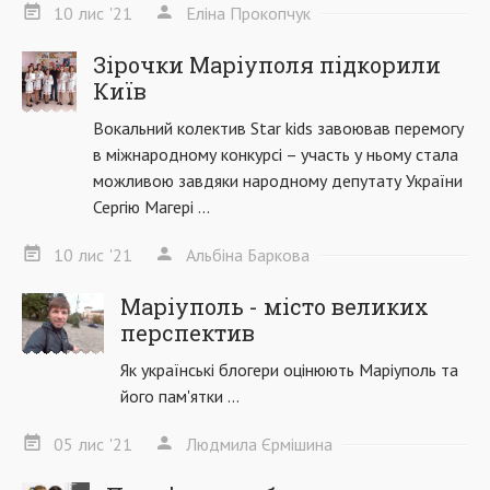
10
лис
'21
Еліна Прокопчук
Зірочки Маріуполя підкорили
Київ
Вокальний колектив Star kids завоював перемогу
в міжнародному конкурсі – участь у ньому стала
можливою завдяки народному депутату України
Сергію Магері ...
10
лис
'21
Альбіна Баркова
Маріуполь - місто великих
перспектив
Як українські блогери оцінюють Маріуполь та
його пам'ятки ...
05
лис
'21
Людмила Єрмішина