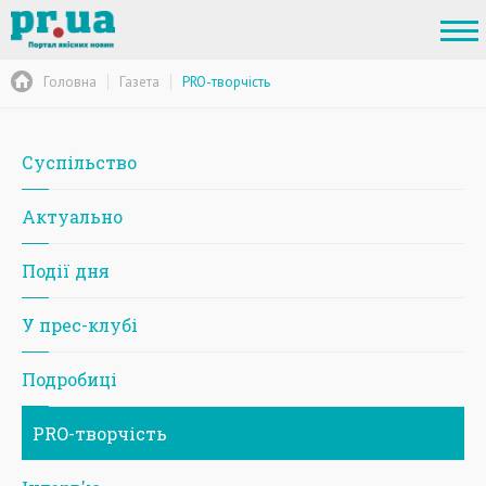
Головна
Газета
PRO-творчість
Суспільство
Актуально
Події дня
У прес-клубі
Подробиці
PRO-творчість