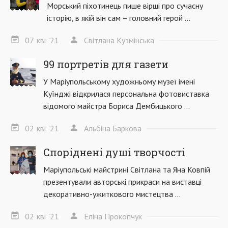
Морський піхотинець пише вірші про сучасну
історію, в якій він сам – головний герой ...
07
кві
'21
Світлана Кузмінська
99 портретів для газети
У Маріупольському художньому музеї імені
Куїнджі відкрилася персональна фотовиставка
відомого майстра Бориса Дембицького ...
02
кві
'21
Альбіна Баркова
Споріднені душі творчості
Маріупольські майстрині Світлана та Яна Ковпій
презентували авторські прикраси на виставці
декоративно-ужиткового мистецтва ...
02
кві
'21
Еліна Прокопчук