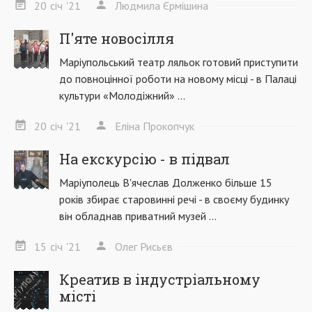
20
січ
'21
Людмила Єрмішина
П'яте новосілля
Маріупольський театр ляльок готовий приступити
до повноцінної роботи на новому місці - в Палаці
культури «Молодіжний» ...
20
січ
'21
Еліна Прокопчук
На екскурсію - в підвал
Маріуполець В'ячеслав Долженко більше 15
років збирає старовинні речі - в своєму будинку
він обладнав приватний музей ...
15
січ
'21
Олег Рисьєв
Креатив в індустріальному
місті