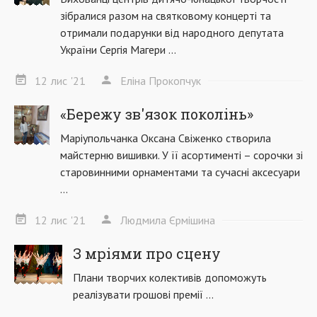
зібралися разом на святковому концерті та
отримали подарунки від народного депутата
України Сергія Магери ...
12
лис
'21
Еліна Прокопчук
«Бережу зв'язок поколінь»
Маріупольчанка Оксана Свіженко створила
майстерню вишивки. У її асортименті – сорочки зі
старовинними орнаментами та сучасні аксесуари
...
12
лис
'21
Людмила Єрмішина
З мріями про сцену
Плани творчих колективів допоможуть
реалізувати грошові премії ...