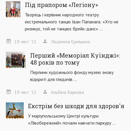
Під прапором «Легіону»
Творець і керівник народного театру
екстремального танцю Іван Папанага: «Хто не
ризикує, той не танцює брейк-данс» ...
19
лют
'21
Людмила Єрмішина
Перший «Меморіал Куїнджі»:
48 років по тому
Перлини художнього фонду музею знову
відкриті для глядачів ...
19
лют
'21
Альбіна Баркова
Екстрім без шкоди для здоров'я
У маріупольському Центрі культури
«Лівобережний» почали навчати паркуру ...