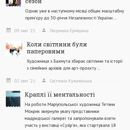
сезон
Однак уже в наступному місяці обіцяє масштабну
прем'єру до 30-річчя Незалежності України ...
09
лип
'21
Людмила Єрмішина
Коли світлини були
паперовими
Художниця з Бахмута збирає світлини та історії
з сімейних архівів для арт-проєкту ...
02
лип
'21
Світлана Кузьмінська
Краплі її ментальності
На роботи Маріупольської художниці Тетяни
Мокрик звернули увагу представники
мадридської галереї та запропонували взяти
участь у виставці «Сузір'я», яка стартувала 18