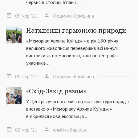
червня в столиці Іспанії ...
09
чер
'21
Людмила Єрмішина
Натхненні гармонією природи
«Меморіал Архипа Куїнджі» в рік 180-річчя
великого живописця перевершив всі минулі
виставки як по масовості, так і по географії
учасників ...
09
чер
'21
Людмила Єрмішина
«Схід-Захід разом»
У Центрі сучасного мистецтва і культури поряд з
виставкою «Меморіалу Архипа Куїнджі»
відкрилася нова експозиція ...
02
чер
'21
Альбіна Баркова