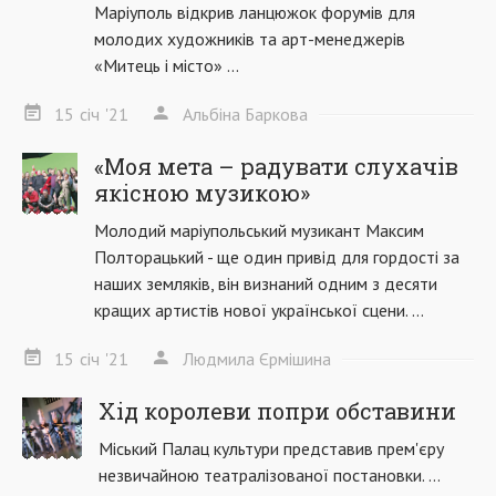
Маріуполь відкрив ланцюжок форумів для
молодих художників та арт-менеджерів
«Митець і місто» ...
15
січ
'21
Альбіна Баркова
«Моя мета – радувати слухачів
якісною музикою»
Молодий маріупольський музикант Максим
Полторацький - ще один привід для гордості за
наших земляків, він визнаний одним з десяти
кращих артистів нової української сцени. ...
15
січ
'21
Людмила Єрмішина
Хід королеви попри обставини
Міський Палац культури представив прем'єру
незвичайною театралізованої постановки. ...