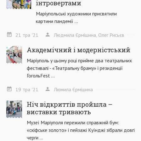
інтровертами
Маріупольські художники присвятили
картини пандемії ...
21
тра
'21
Людмила Єрмішина, Олег Рисьєв
Академічний і модерністський
Маріуполь у цьому році прийме два театральних
фестивалі - «Театральну браму» і резиденції
ГогольFest ...
19
тра
'21
Люмила Єрмішина
Ніч відкриттів пройшла –
виставки тривають
Музеї Маріуполя пережили справжній бум:
«скіфське золото» і пейзажі Куїнджі зібрали довгі
черги ...