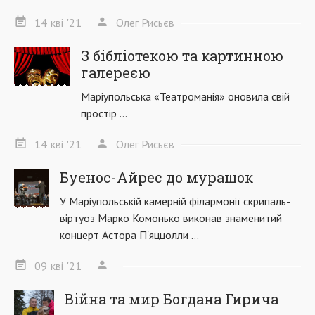
14
кві
'21
Олег Рисьєв
З бібліотекою та картинною
галереєю
Маріупольська «Театроманія» оновила свій
простір ...
14
кві
'21
Олег Рисьєв
Буенос-Айрес до мурашок
У Маріупольській камерній філармонії скрипаль-
віртуоз Марко Комонько виконав знаменитий
концерт Астора П'яццолли ...
09
кві
'21
Війна та мир Богдана Гирича