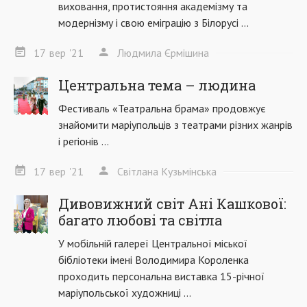
виховання, протистояння академізму та
модернізму і свою еміграцію з Білорусі ...
17
вер
'21
Людмила Єрмішина
Центральна тема – людина
Фестиваль «Театральна брама» продовжує
знайомити маріупольців з театрами різних жанрів
і регіонів ...
17
вер
'21
Світлана Кузьмінська
Дивовижний світ Ані Кашкової:
багато любові та світла
У мобільній галереї Центральної міської
бібліотеки імені Володимира Короленка
проходить персональна виставка 15-річної
маріупольської художниці ...