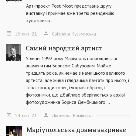
Арт-проєкт Post Most представив другу
виставку і приймає вже третю резиденцію
художників ...
16
лип
'21
Світлана Кузьмінська
Самий народний артист
У липні 1992 року Маріуполь попрощався зі
знаменитим Борисом Сабуровим. Майже
тридцять років, як немає з нами цього великого
артиста, але жива і глядацька пам'ять про нього, і
теплі спогади колег, і яскраві образи, і
фотознімки, що дбайливо зберігаються в архіві
фотохудожника Бориса Дембицького ...
14
лип
'21
Людмила Єрмішина
Маріупольська драма закриває