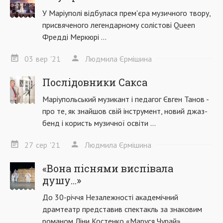
У Маріуполі відбулася прем'єра музичного твору,
присвяченого легендарному солістові Queen
Фредді Меркюрі ...
03
вер
'21
Людмила Єрмішина
Послідовники Сакса
Маріупольський музикант і педагог Євген Танов -
про те, як знайшов свій інструмент, новий джаз-
бенд і користь музичної освіти ...
27
сер
'21
Людмила Єрмішина
«Вона піснями виспівала
душу…»
До 30-річчя Незалежності академічний
драмтеатр представив спектакль за знаковим
романом Ліни Костенко «Маруся Чурай» ...