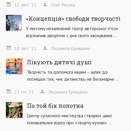
12
лют
'21
Олег Рисьєв
«Концепція» свободи творчості
У лютому незалежний театр авторської п'єси
відзначив дворіччя з дня свого заснування ...
10
лют
'21
Людмила Єрмішина
Лікують дитячі душі
Творчість та допомога іншим – шлях до
посмішок тих, чиє дитинство не безхмарне ...
27
січ
'21
Людмила Єрмішина
По той бік полотна
Центр сучасного мистецтва створює цикл
пізнавальних відео про «творчу кухню». ...