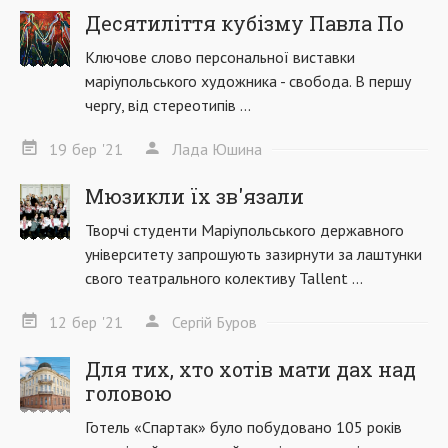
Десятиліття кубізму Павла По
Ключове слово персональної виставки
маріупольського художника - свобода. В першу
чергу, від стереотипів ...
19
бер
'21
Лада Юшина
Мюзикли їх зв'язали
Творчі студенти Маріупольського державного
університету запрошують зазирнути за лаштунки
свого театрального колективу Tallent ...
12
бер
'21
Сергій Буров
Для тих, хто хотів мати дах над
головою
Готель «Спартак» було побудовано 105 років