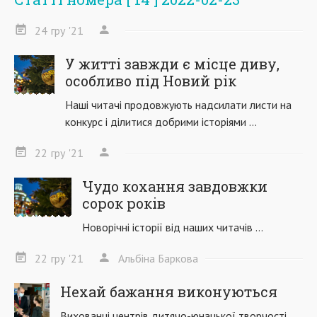
24
гру
'21
У житті завжди є місце диву,
особливо під Новий рік
Наші читачі продовжують надсилати листи на
конкурс і ділитися добрими історіями ...
22
гру
'21
Чудо кохання завдовжки
сорок років
Новорічні історії від наших читачів ...
22
гру
'21
Альбіна Баркова
Нехай бажання виконуються
Вихованці центрів дитячо-юнацької творчості