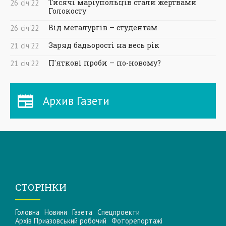
Тисячі маріупольців стали жертвами
26
січ
'22
Голокосту
Від металургів – студентам
26
січ
'22
Заряд бадьорості на весь рік
21
січ
'22
П'яткові проби – по-новому?
21
січ
'22
Архив Газети
СТОРІНКИ
Головна
Новини
Газета
Спецпроекти
Архів Приазовський робочий
Фоторепортажі