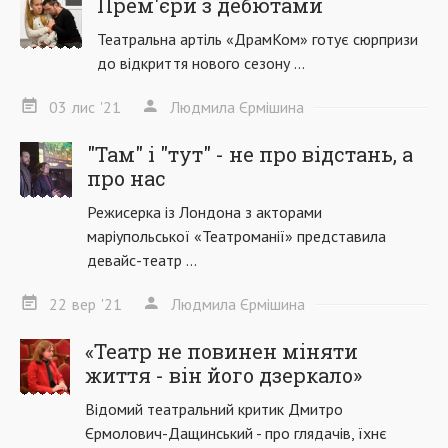
Прем'єри з дебютами
Театральна артіль «ДрамКом» готує сюрпризи
до відкриття нового сезону ...
03
лис
'21
Людмила Єрмішина
"Там" і "тут" - не про відстань, а
про нас
Режисерка із Лондона з акторами
маріупольської «Театроманії» представила
девайс-театр ...
22
вер
'21
Людмила Єрмішина
«Театр не повинен міняти
життя - він його дзеркало»
Відомий театральний критик Дмитро
Єрмолович-Дащинський - про глядачів, їхнє