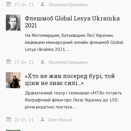
27
січ
'21
Людмила Єрмішина
Флешмоб Global Lesya Ukrainka
2021
На Житомирщині, батьківщині Лесі Українки,
ініціювали міжнародний онлайн-флешмоб Global
Lesya Ukrainka 2021. ...
27
січ
'21
Людмила Єрмішина
«Хто не жив посеред бурі, той
ціни не знає силі…»
Драматичний театр і телеканал «МТВ» готують
біографічний фільм про Лесю Українку до 150-
річчя видатної поетеси. ...
22
січ
'21
Олег Рисьєв