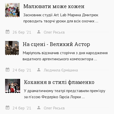
Малювати може кожен
Засновник студії Art Lab Марина Дмитрюк
проводить творчі уроки для всіх охочих ...
26
бер
'21
Олег Рисьєв
На сцені - Великий Астор
Маріуполь відзначив сторіччя з дня народження
видатного аргентинського композитора ...
24
бер
'21
Людмила Єрмішина
Кохання в стилі фламенко
У драматичному театрі представили прем'єру
за п'єсою Федеріко Гарсіа Лорки ...
24
бер
'21
Олег Рисьєв