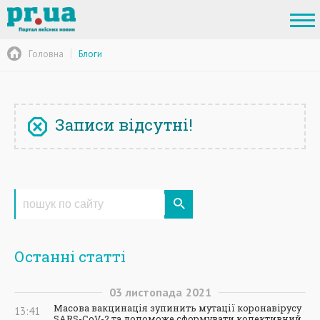
Головна
Блоги
Записи відсутні!
Останні статті
03
листопада
2021
Масова вакцинація зупинить мутації коронавірусу
13:41
SARS-CoV-2 та допоможе сформувати колективний