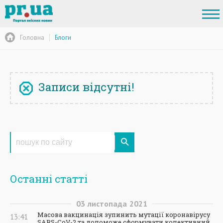
Головна
Блоги
Записи відсутні!
Останні статті
03
листопада
2021
Масова вакцинація зупинить мутації коронавірусу
13:41
SARS-CoV-2 та допоможе сформувати колективний