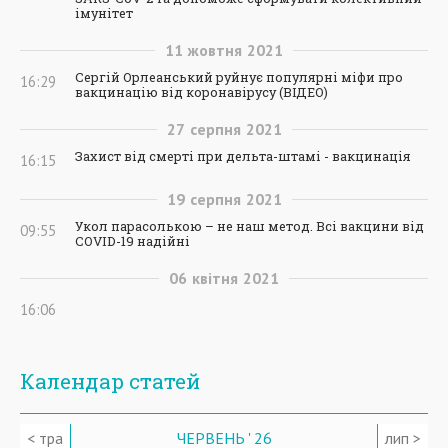
імунітет
11
жовтня
2021
Сергій Орлеанський руйнує популярні міфи про
16:29
вакцинацію від коронавірусу (ВІДЕО)
27
серпня
2021
Захист від смерті при дельта-штамі - вакцинація
16:15
19
серпня
2021
Укол парасолькою – не наш метод. Всі вакцини від
09:55
COVID-19 надійні
06
квітня
2021
16:06
Календар статей
< тра
ЧЕРВЕНЬ ' 26
лип >