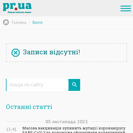
Головна
Блоги
Записи відсутні!
Останні статті
03
листопада
2021
Масова вакцинація зупинить мутації коронавірусу
13:41
SARS-CoV-2 та допоможе сформувати колективний