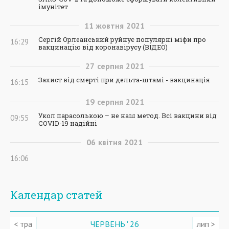
імунітет
11
жовтня
2021
Сергій Орлеанський руйнує популярні міфи про
16:29
вакцинацію від коронавірусу (ВІДЕО)
27
серпня
2021
Захист від смерті при дельта-штамі - вакцинація
16:15
19
серпня
2021
Укол парасолькою – не наш метод. Всі вакцини від
09:55
COVID-19 надійні
06
квітня
2021
16:06
Календар статей
< тра
ЧЕРВЕНЬ ' 26
лип >