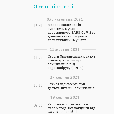
Останні статті
03
листопада
2021
Масова вакцинація
13:41
зупинить мутації
коронавірусу SARS-CoV-2 та
допоможе сформувати
колективний імунітет
11
жовтня
2021
Сергій Орлеанський руйнує
16:29
популярні міфи про
вакцинацію від
коронавірусу (ВІДЕО)
27
серпня
2021
Захист від смерті при
16:15
дельта-штамі - вакцинація
19
серпня
2021
Укол парасолькою – не
09:55
наш метод. Всі вакцини від
COVID-19 надійні