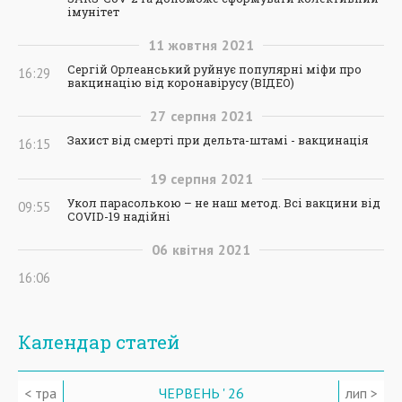
імунітет
11
жовтня
2021
Сергій Орлеанський руйнує популярні міфи про
16:29
вакцинацію від коронавірусу (ВІДЕО)
27
серпня
2021
Захист від смерті при дельта-штамі - вакцинація
16:15
19
серпня
2021
Укол парасолькою – не наш метод. Всі вакцини від
09:55
COVID-19 надійні
06
квітня
2021
16:06
Календар статей
< тра
ЧЕРВЕНЬ ' 26
лип >