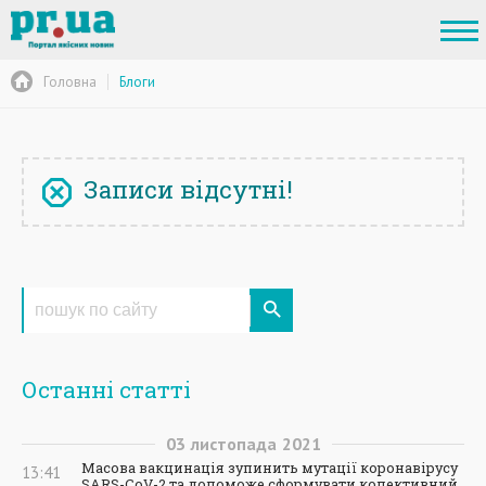
Головна
Блоги
Записи відсутні!
Останні статті
03
листопада
2021
Масова вакцинація зупинить мутації коронавірусу
13:41
SARS-CoV-2 та допоможе сформувати колективний