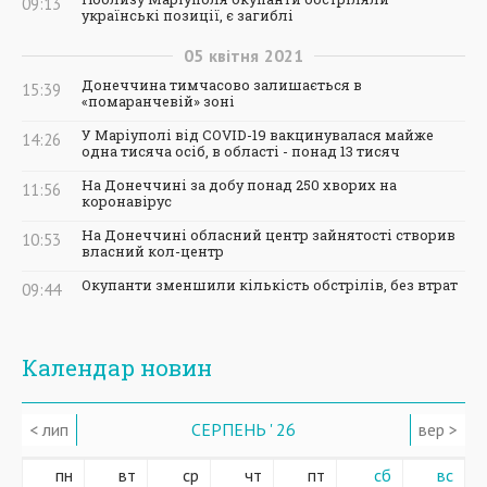
09:13
українські позиції, є загиблі
05
квітня
2021
Донеччина тимчасово залишається в
15:39
«помаранчевій» зоні
У Маріуполі від COVID-19 вакцинувалася майже
14:26
одна тисяча осіб, в області - понад 13 тисяч
На Донеччині за добу понад 250 хворих на
11:56
коронавірус
На Донеччині обласний центр зайнятості створив
10:53
власний кол-центр
Окупанти зменшили кількість обстрілів, без втрат
09:44
Календар новин
< лип
СЕРПЕНЬ ' 26
вер >
пн
вт
ср
чт
пт
сб
вс