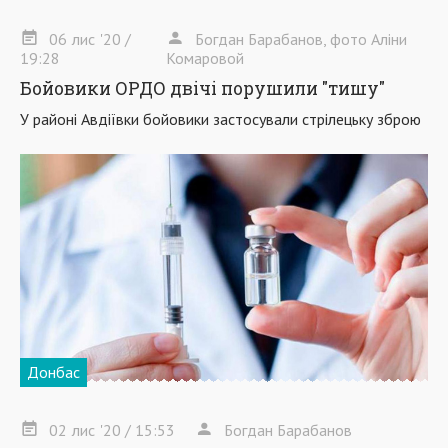
06
лис
'20
/
Богдан Барабанов, фото Аліни
19:28
Комаровой
Бойовики ОРДО двічі порушили "тишу"
У районі Авдіївки бойовики застосували стрілецьку зброю
Донбас
02
лис
'20
/ 15:53
Богдан Барабанов