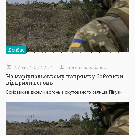
Донбас
17
лис
'20
/ 12:24
Богдан Барабанов
На маріупольському напрямку бойовики
відкрили вогонь
Бойовики відкрили вогонь з окупованого селища Пікузи