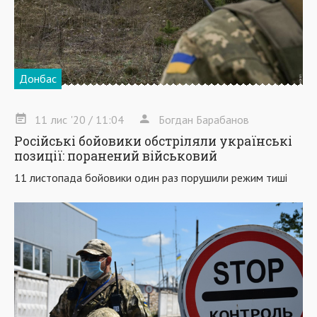
Донбас
11
лис
'20
/ 11:04
Богдан Барабанов
Російські бойовики обстріляли українські
позиції: поранений військовий
11 листопада бойовики один раз порушили режим тиші