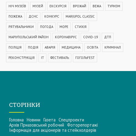
НІЧ МУЗЕЇВ
МУЗЕЙ
ЕКСКУРСІЯ
ВРОЖАЙ
ВЕЖА
ТУРИЗМ
ПОЖЕЖА
ДСНС
КОНКУРС
MARIUPOL CLASSIC
РЯТУВАЛЬНИКИ
ПОГОДА
МОРЕ
СТИХІЯ
МАРІУПОЛЬСЬКИЙ РАЙОН
КОРОНАВІРУС
COVID-19
ДТП
ПОЛІЦІЯ
ПОДІЯ
АВАРІЯ
МЕДИЦИНА
ОСВІТА
КРИМІНАЛ
РЕКОНСТРУКЦІЯ
IT
ФЕСТИВАЛЬ
ГОГОЛЬFEST
MRPL City Festival
ОСББ
ВАДИМ БОЙЧЕНКО
ООС
АЗОВСЬКЕ МОРЕ
ОБСТРІЛ
ПАТРУЛЬНА ПОЛІЦІЯ
ДОМАШНЄ НАСИЛЬСТВО
ТРАНСПОРТ
МЕТІНВЕСТ
МОДЕРНІЗАЦІЯ
КУЇНДЖІ
ДЕПУТАТИ
СТОРІНКИ
МАРІУПОЛЬСЬКА МІСЬКА РАДА
КОМУНАЛЬНЕ ПІДПРИЄМСТВО
Головна
Новини
Газета
Спецпроекти
НАБЕРЕЖНА
ПРЕМ'ЄРА
УРЯД
ВАКЦИНАЦІЯ
СПОРТ
Архів Приазовський робочий
Фоторепортажі
Інформацiя для акцiонерiв та стейкхолдерiв
КУЛЬТУРА
ЗАКОН
ЗАКОНОПРОЕКТ
УЗБЕРЕЖЖЯ
СУБСИДІЯ