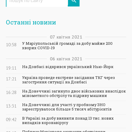
Останні новини
07
квітня
2021
У Маріупольській громаді за добу майже 200
10:58
хворих COVID-19
06
квітня
2021
На Донбасі відкрився український Нью-Йорк
19:11
Україна проведе екстрене засідання ТКГ через
17:21
загострення ситуації на Донбасі
На Донеччині загинуло двоє військових внаслідок
16:28
мінометного обстрілу та підриву машини
На Донеччині для участі у пробному ЗНО
13:31
зареєструвалося більше 5 тисяч абітурієнтів
В Україні за добу виявили понад 13 тис. нових
09:42
випадків коронавірусу
Поблизу Маріуполя окупанти обстріляли