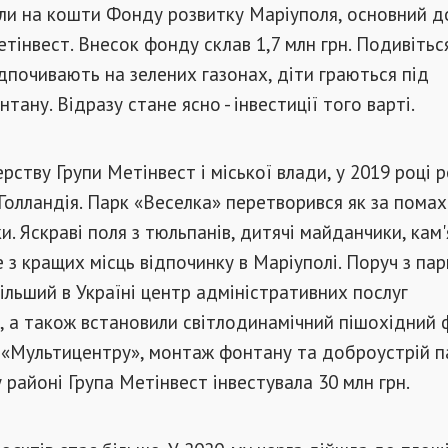
ли на кошти Фонду розвитку Маріуполя, основний 
етінвест. Внесок фонду склав 1,7 млн грн. Подивіться
ідпочивають на зелених газонах, діти граються під
ану. Відразу стане ясно - інвестиції того варті.
рству Групи Метінвест і міської влади, у 2019 році р
Голландія. Парк «Веселка» перетворився як за пома
и. Яскраві поля з тюльпанів, дитячі майданчики, кам
е з кращих місць відпочинку в Маріуполі. Поруч з па
більший в Україні центр адміністративних послуг
 а також встановили світлодинамічний пішохідний 
 «Мультицентру», монтаж фонтану та доброустрій п
районі Група Метінвест інвестувала 30 млн грн.