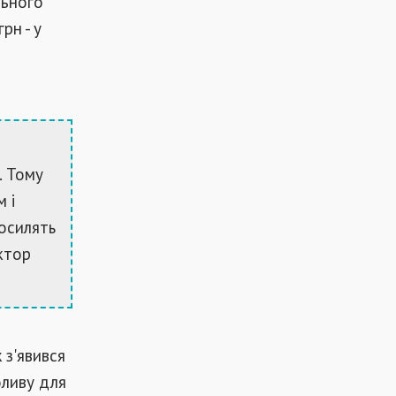
льного
рн - у
. Тому
 і
посилять
ктор
 з'явився
оливу для