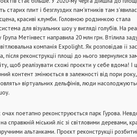
роєктів стає більше. У 2020-му черга дійшла до площ
ть старих плит і безглуздих пам'ятників там з'явила
 сцена, красиві клумби. Головною родзинкою стала
система для візуальних шоу у вигляді голубів. На реа
 Група Метінвест направила 20 млн грн. Втілила зад
вітлювальна компанія Expolight. Як розповідав її за
, після реконструкції площі до нього звернулися за
віту, щоб реалізувати схожі проєкти у себе вдома! І 
рний контент змінюється в залежності від пори року,
ловлять» віртуальних дельфінів, люди насолоджують
шоу.
 очах поетапно реконструюється парк Гурова. Невдо
на справжній міський ліс зі світловими деревами, к
ручними альтанками. Проєкт реконструкції розбитий