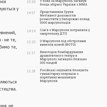
нія
У боях за Маріуполь загинув
15:50
боєць збірної України з ММА
муються у
Представники Групи
14:57
Метінвест допомогли
розмістити у Запоріжжі понад
3000 маріупольців
Сім'я з Маріуполя потрапила у
14:14
евнений,
смертельну ДТП
- не те,
З Маріуполя під обстрілами
13:20
вивезли коней (ФОТО)
бимо те,
Внаслідок бомбардування
11:37
драматичного театру в
Маріуполі загинуло близько
300 людей
Російські окупанти блокують
11:28
гуманітарну операцію з
порятунку мешканців
вляються
Маріуполя
стецтва.
ння, не