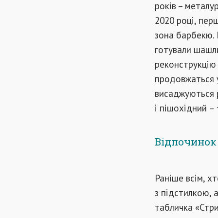
років – металу
2020 році, пер
зона барбекю. 
готували шашл
реконструкцію 
продовжаться у
висаджуються р
і пішохідний
–
Відпочинок
Раніше всім, х
з підстилкою, 
табличка «Стр