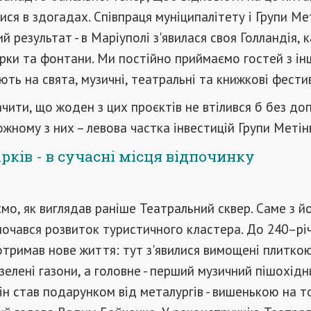
ися в здогадах. Співпраця муніципалітету і Групи Ме
й результат - в Маріуполі з'явилася своя Голландія, 
парки та фонтани. Ми постійно приймаємо гостей з інш
ть на свята, музичні, театральні та книжкові фестив
чити, що жоден з цих проєктів не втілився б без до
кожному з них – левова частка інвестицій Групи Метін
арків - в сучасні місця відпочинку
ємо, як виглядав раніше Театральний сквер. Саме з й
почався розвиток туристичного кластера. До 240–рі
отримав нове життя: тут з'явилися вимощені плитко
 зелені газони, а головне - перший музичний пішохідн
ін став подарунком від металургів - вишенькою на то