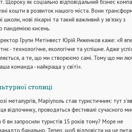
т. Щороку як соціально відповідальний бізнес компа
езні кошти в розвиток нашого міста. Вони трансфор
 школи, нові лікарні та такий важливий у зв'язку з
ю пандемією кисень.
ректор Групи Метінвест Юрій Риженков каже: «Я вп
є - технологічне, екологічне та успішне. Адже успіх 
ляється, а те, що ми створюємо самі. Тому що ми лю
аша команда - найкраща у світі».
льтурної столиці
зі металургів, Маріуполь став туристичним: тут з'я
сця відпочинку, проводяться фестивалі сучасного ми
и б ви запросили туристів 15 років тому? Море не
 занадто банально. Тепер, щоб відповісти на це пита