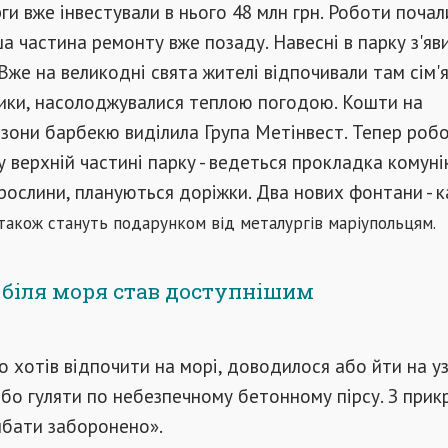
рги вже інвестували в нього 48 млн грн. Роботи почал
ша частина ремонту вже позаду. Навесні в парку з'яв
Вже на великодні свята жителі відпочивали там сім'
ики, насолоджувалися теплою погодою. Кошти на
зони барбекю виділила Група Метінвест. Тепер роб
 верхній частині парку - ведеться прокладка комунік
ослини, плануються доріжки. Два нових фонтани - 
також стануть подарунком від металургів маріупольцям.
 біля моря став доступнішим
то хотів відпочити на морі, доводилося або йти на 
або гуляти по небезпечному бетонному пірсу. З прикр
ибати заборонено».