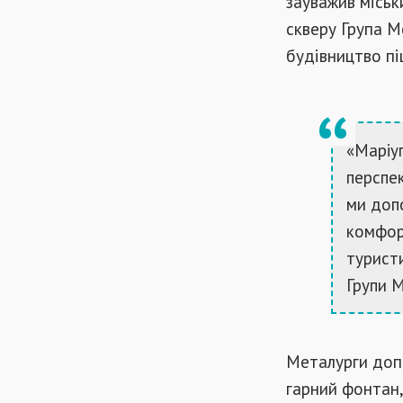
зауважив міськ
скверу Група Ме
будівництво п
«Маріуп
перспе
ми доп
комфорт
туристи
Групи 
Металурги допо
гарний фонтан,