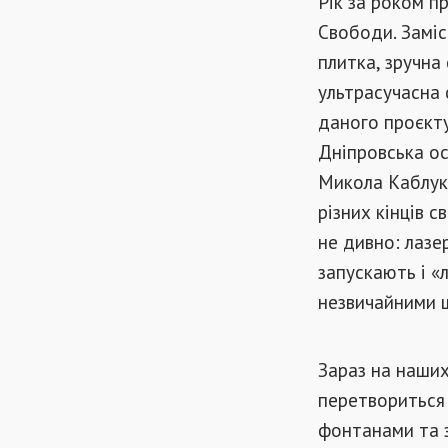
Рік за роком п
Свободи. Заміс
плитка, зручна
ультрасучасна 
даного проєкту
Дніпровська ос
Микола Каблука
різних кінців с
не дивно: лазе
запускають і «
незвичайними 
Зараз на наших
перетвориться 
фонтанами та з