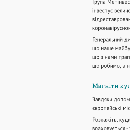
Група Метінвес
інвестує велич
відреставровані
коронавірусно
Генеральний ди
що наше майбутн
що з нами трап
що робимо, а н
Магніти ку
Завдяки допомо
європейські мі
Розкажіть, куд
враховується -