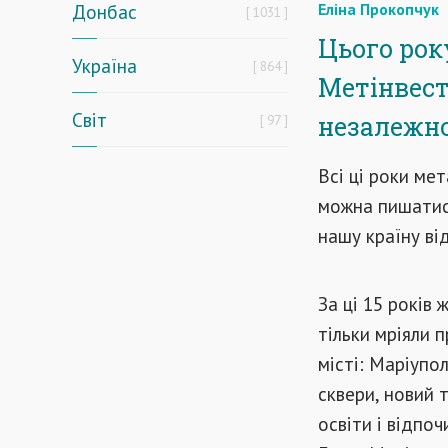
Донбас
Еліна Прокопчук
1031
Цього рок
Україна
864
Метінвест
Світ
незалежн
97
Всі ці роки ме
можна пишатися
нашу країну ві
За ці 15 років
тільки мріяли 
місті: Маріупо
сквери, новий 
освіти і відпоч