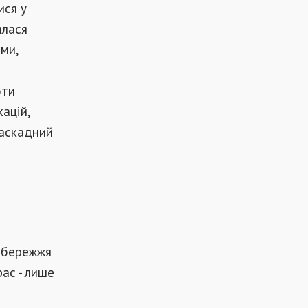
ися у
илася
ями,
оти
ацій,
каскадний
узбережжя
ас - лише