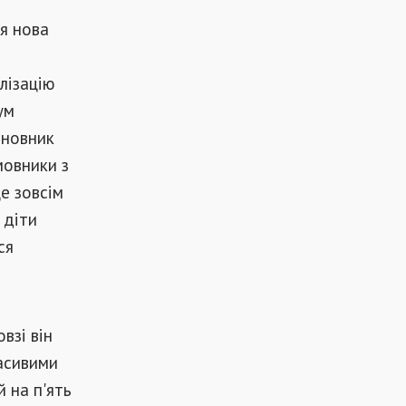
і
ся нова
лізацію
ум
сновник
мовники з
це зовсім
 діти
ся
взі він
расивими
 на п'ять