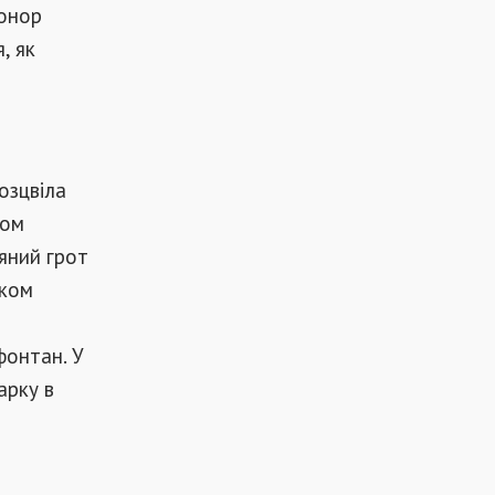
донор
, як
озцвіла
хом
'яний грот
рком
фонтан. У
арку в