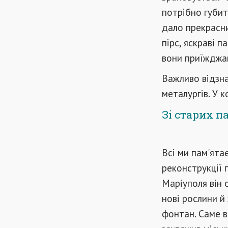
потрібно губит
дало прекрасни
пірс, яскраві 
вони приїжджаю
Важливо відзна
металургів. У 
Зі старих п
Всі ми пам'ята
реконструкції 
Маріуполя він 
нові рослини й
фонтан. Саме в