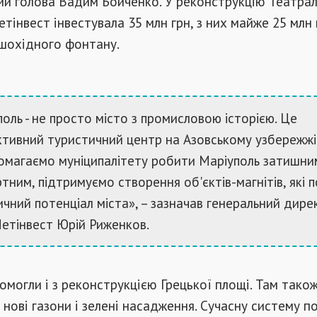
ий голова Вадим Бойченко. У реконструкцію Театра
тінвест інвестувала 35 млн грн, з них майже 25 млн г
ішохідного фонтану.
оль - не просто місто з промисловою історією. Це
ктивний туристичний центр на Азовському узбережжі
омагаємо муніципалітету робити Маріуполь затишним
ним, підтримуємо створення об'єктів-магнітів, які 
чний потенціал міста», – зазначав генеральний дире
Метінвест Юрій Риженков.
могли і з реконструкцією Грецької площі. Там також
 нові газони і зелені насадження. Сучасну систему п