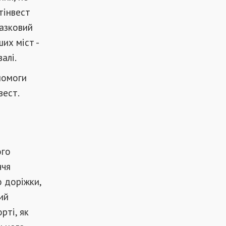
тінвест
казковий
их міст -
алі.
помоги
вест.
ого
ччя
ю доріжки,
ий
рті, як