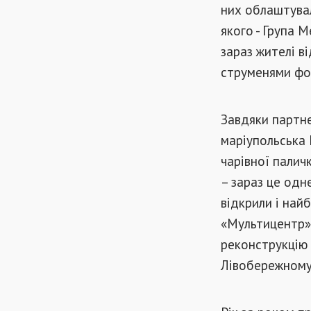
них облаштува
якого - Група М
зараз жителі в
струменями фонт
Завдяки партне
маріупольська 
чарівної паличк
– зараз це одн
відкрили і най
«Мультицентр»,
реконструкцію
Лівобережному 