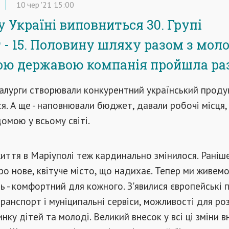
10
чер
'21
15:00
у Україні виповниться 30. Групі
 - 15. Половину шляху разом з мол
ою державою компанія пройшла ра
талурги створювали конкурентний український проду
. А ще - наповнювали бюджет, давали робочі місця,
домою у всьому світі.
 життя в Маріуполі теж кардинально змінилося. Раніш
про нове, квітуче місто, що надихає. Тепер ми живем
ль - комфортний для кожного. З'явилися європейські 
транспорт і муніципальні сервіси, можливості для ро
инку дітей та молоді. Великий внесок у всі ці зміни в