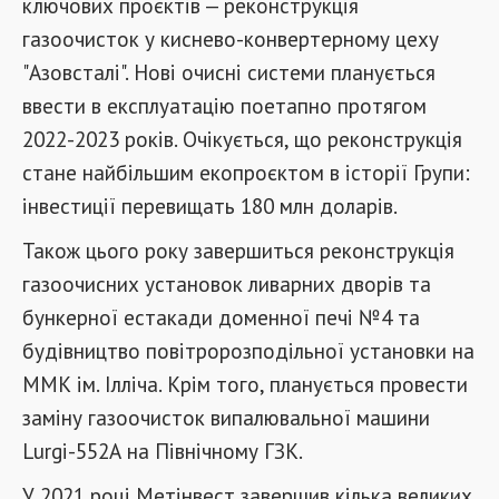
ключових проєктів — реконструкція
газоочисток у киснево-конвертерному цеху
"Азовсталі". Нові очисні системи планується
ввести в експлуатацію поетапно протягом
2022-2023 років. Очікується, що реконструкція
стане найбільшим екопроєктом в історії Групи:
інвестиції перевищать 180 млн доларів.
Також цього року завершиться реконструкція
газоочисних установок ливарних дворів та
бункерної естакади доменної печі №4 та
будівництво повітророзподільної установки на
ММК ім. Ілліча. Крім того, планується провести
заміну газоочисток випалювальної машини
Lurgi-552А на Північному ГЗК.
У 2021 році Метінвест завершив кілька великих