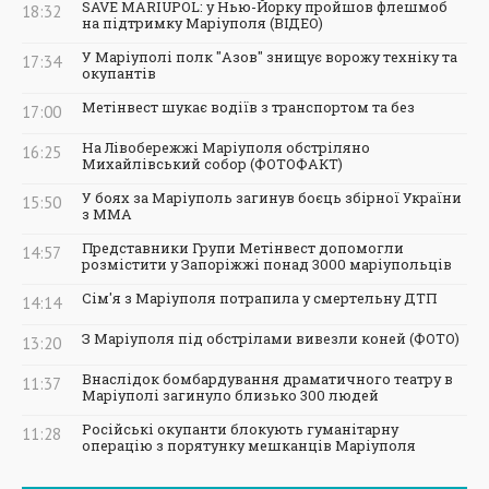
SAVE MARIUPOL: у Нью-Йорку пройшов флешмоб
18:32
на підтримку Маріуполя (ВІДЕО)
У Маріуполі полк "Азов" знищує ворожу техніку та
17:34
окупантів
Метінвест шукає водіїв з транспортом та без
17:00
На Лівобережжі Маріуполя обстріляно
16:25
Михайлівський собор (ФОТОФАКТ)
У боях за Маріуполь загинув боєць збірної України
15:50
з ММА
Представники Групи Метінвест допомогли
14:57
розмістити у Запоріжжі понад 3000 маріупольців
Сім'я з Маріуполя потрапила у смертельну ДТП
14:14
З Маріуполя під обстрілами вивезли коней (ФОТО)
13:20
Внаслідок бомбардування драматичного театру в
11:37
Маріуполі загинуло близько 300 людей
Російські окупанти блокують гуманітарну
11:28
операцію з порятунку мешканців Маріуполя