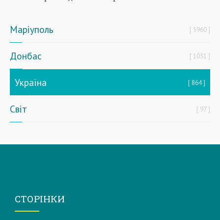
Маріуполь
5960
Донбас
1031
Україна
864
Світ
97
СТОРІНКИ