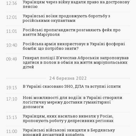
Українцям через війну надали право на дострокову
12:36
пенсію
Українські воїни продовжують боротьбу з
12:01
російськими окупантами
Російські пропагандисти розганяють фейк про
11:01
взяття Маріуполя
Російська армія використовує в Україні фосфорні
10:40
бомби: що потрібно знати?
Генерал поліції В'ячеслав Аброськін запропонував
09:49
здатися в полон в обмін на життя маріупольських
дітей
24
березня
2022
В Україні скасовано ЗНО, ДПА та вступні іспити
19:15
Нові можливості для водіїв: в Україні створили
17:10
логістичну мережу доставки гуманітарної
допомоги
Українцям, яких насильно вивезли у Росію,
13:13
пропонують роботу у депресивних регіонах
Українські військові знищили в Бердянську
11:00
ворожий десантний корабель