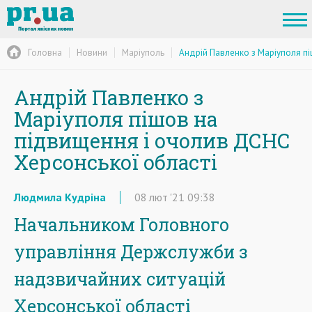
Головна
Новини
Маріуполь
Андрій Павленко з Маріуполя пі
Андрій Павленко з
Маріуполя пішов на
підвищення і очолив ДСНС
Херсонської області
Людмила Кудріна
08
лют
'21
09:38
Начальником Головного
управління Держслужби з
надзвичайних ситуацій
Херсонської області