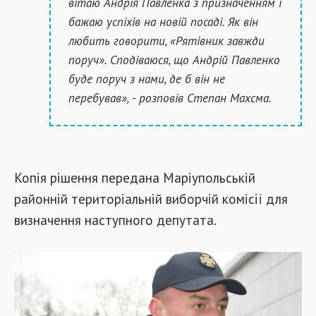
вітаю Андрія Павленка з призначенням і
бажаю успіхів на нов
ій
посаді
. Як він
любить говорити, «Рятівник
завжди
поруч». Сподіваюся, що Андрій Павленко
буде поруч з нами, де б
він
не
перебував», - розповів Степан Махсма.
Копія рішення передана Маріупольській
районн
ій
територіальн
ій
виборч
ій
комісії для
визначення наступного депутата.