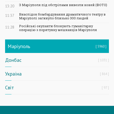
З Маріуполя під обстрілами вивезли коней (ФОТО)
13:20
Внаслідок бомбардування драматичного театру в
11:37
Маріуполі загинуло близько 300 людей
Російські окупанти блокують гуманітарну
11:28
операцію з порятунку мешканців Маріуполя
Маріуполь
5960
Донбас
1031
Україна
864
Світ
97