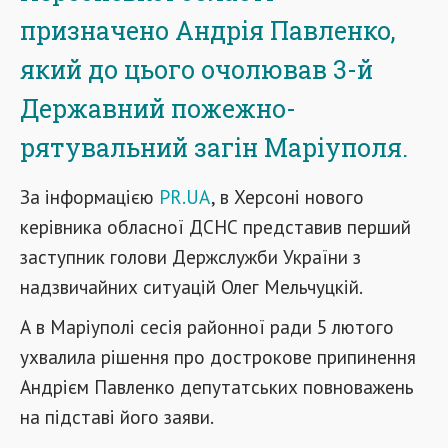
призначено Андрія Павленко,
який до цього очолював 3-й
Державний пожежно-
рятувальний загін Маріуполя.
За інформацією
PR.UA
, в Херсоні нового
керівника обласної
Д
С
Н
С представив перший
заст
упник
голови Держслужби України з
надзвичайних ситуацій Олег Мельчуцкій.
А в Маріуполі сесія районної ради 5 лютого
ухвалила рішення про дострокове припинення
Андрієм Павленко депутатських повноважень
на підставі його заяви.