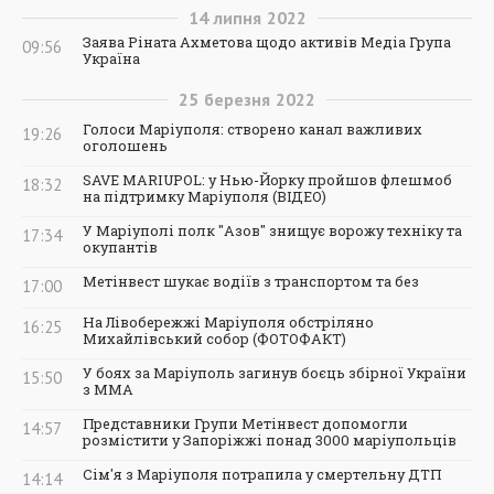
14
липня
2022
Заява Ріната Ахметова щодо активів Медіа Група
09:56
Україна
25
березня
2022
Голоси Маріуполя: створено канал важливих
19:26
оголошень
SAVE MARIUPOL: у Нью-Йорку пройшов флешмоб
18:32
на підтримку Маріуполя (ВІДЕО)
У Маріуполі полк "Азов" знищує ворожу техніку та
17:34
окупантів
Метінвест шукає водіїв з транспортом та без
17:00
На Лівобережжі Маріуполя обстріляно
16:25
Михайлівський собор (ФОТОФАКТ)
У боях за Маріуполь загинув боєць збірної України
15:50
з ММА
Представники Групи Метінвест допомогли
14:57
розмістити у Запоріжжі понад 3000 маріупольців
Сім'я з Маріуполя потрапила у смертельну ДТП
14:14