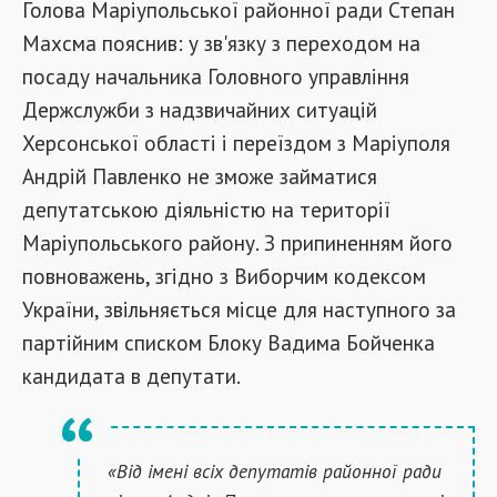
Голова Маріупольсько
ї
районної ради Степан
Махсма
пояснив
:
у
зв'язку з переходом на
посаду начальника Головного управління
Держслужби з надзвичайних ситуацій
Херсонської області і переїздом з Маріуполя
Андрій Павленко не зможе займатися
депутатською діяльністю на території
Маріупольського району. З припиненням його
повноважень, згідно з Виборчим кодексом
України, звільняється місце для наступного за
партійним списком Блоку Вадима Бойченк
а
кандидата в депутати.
«Від імені всіх депутатів районної ради