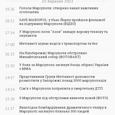
25
березня
2022
Голоси Маріуполя: створено канал важливих
19:26
оголошень
SAVE MARIUPOL: у Нью-Йорку пройшов флешмоб
18:32
на підтримку Маріуполя (ВІДЕО)
У Маріуполі полк "Азов" знищує ворожу техніку та
17:34
окупантів
Метінвест шукає водіїв з транспортом та без
17:00
На Лівобережжі Маріуполя обстріляно
16:25
Михайлівський собор (ФОТОФАКТ)
У боях за Маріуполь загинув боєць збірної України
15:50
з ММА
Представники Групи Метінвест допомогли
14:57
розмістити у Запоріжжі понад 3000 маріупольців
Сім'я з Маріуполя потрапила у смертельну ДТП
14:14
З Маріуполя під обстрілами вивезли коней (ФОТО)
13:20
Внаслідок бомбардування драматичного театру в
11:37
Маріуполі загинуло близько 300 людей