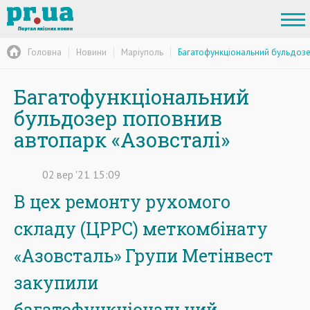
Головна
Новини
Маріуполь
Багатофункціональний бульдозе
Багатофункціональний
бульдозер поповнив
автопарк «Азовсталі»
02
вер
'21
15:09
В цех ремонту рухомого
складу (ЦРРС) меткомбінату
«Азовсталь» Групи Метінвест
закупили
багатофункціональний