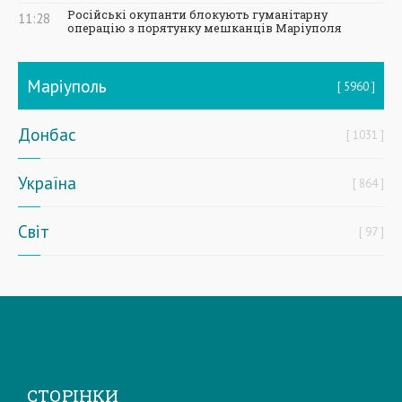
Російські окупанти блокують гуманітарну
11:28
операцію з порятунку мешканців Маріуполя
Маріуполь
5960
Донбас
1031
Україна
864
Світ
97
СТОРІНКИ