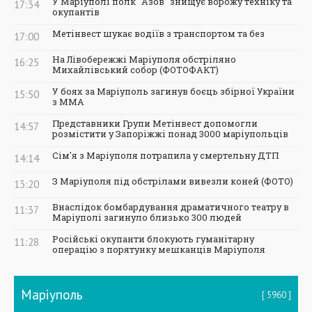
У Маріуполі полк "Азов" знищує ворожу техніку та
17:34
окупантів
Метінвест шукає водіїв з транспортом та без
17:00
На Лівобережжі Маріуполя обстріляно
16:25
Михайлівський собор (ФОТОФАКТ)
У боях за Маріуполь загинув боєць збірної України
15:50
з ММА
Представники Групи Метінвест допомогли
14:57
розмістити у Запоріжжі понад 3000 маріупольців
Сім'я з Маріуполя потрапила у смертельну ДТП
14:14
З Маріуполя під обстрілами вивезли коней (ФОТО)
13:20
Внаслідок бомбардування драматичного театру в
11:37
Маріуполі загинуло близько 300 людей
Російські окупанти блокують гуманітарну
11:28
операцію з порятунку мешканців Маріуполя
Маріуполь
5960