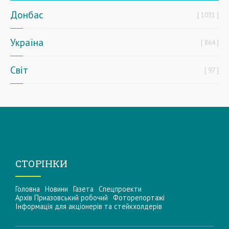
Донбас
1031
Україна
864
Світ
97
СТОРІНКИ
Головна
Новини
Газета
Спецпроекти
Архів Приазовський робочий
Фоторепортажі
Інформацiя для акцiонерiв та стейкхолдерiв