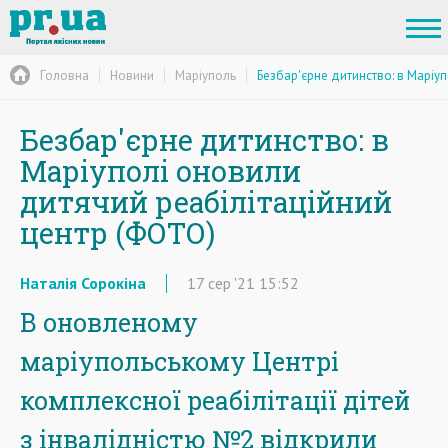
Головна
Новини
Маріуполь
Безбар'єрне дитинство: в Маріу
Безбар'єрне дитинство: в
Маріуполі оновили
дитячий реабілітаційний
центр (ФОТО)
Наталія Сорокіна
17
сер
'21
15:52
В оновленому
маріупольському Центрі
комплексної реабілітації дітей
з інвалідністю №2 відкрили