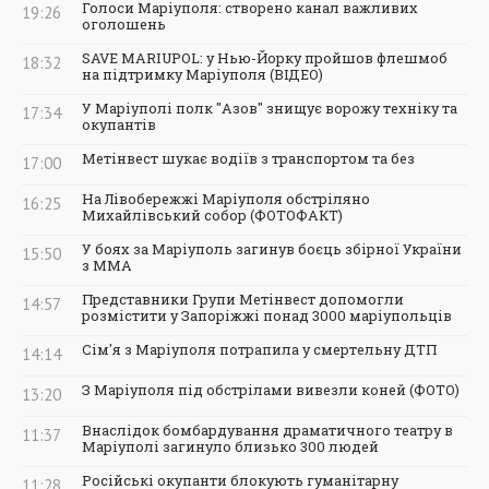
Голоси Маріуполя: створено канал важливих
19:26
оголошень
SAVE MARIUPOL: у Нью-Йорку пройшов флешмоб
18:32
на підтримку Маріуполя (ВІДЕО)
У Маріуполі полк "Азов" знищує ворожу техніку та
17:34
окупантів
Метінвест шукає водіїв з транспортом та без
17:00
На Лівобережжі Маріуполя обстріляно
16:25
Михайлівський собор (ФОТОФАКТ)
У боях за Маріуполь загинув боєць збірної України
15:50
з ММА
Представники Групи Метінвест допомогли
14:57
розмістити у Запоріжжі понад 3000 маріупольців
Сім'я з Маріуполя потрапила у смертельну ДТП
14:14
З Маріуполя під обстрілами вивезли коней (ФОТО)
13:20
Внаслідок бомбардування драматичного театру в
11:37
Маріуполі загинуло близько 300 людей
Російські окупанти блокують гуманітарну
11:28