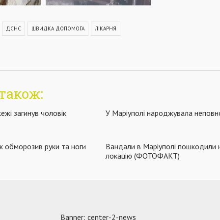
ДСНС
ШВИДКА ДОПОМОГА
ЛІКАРНЯ
також:
ежі загинув чоловік
У Маріуполі народжувала неповн
ік обморозив руки та ноги
Вандали в Маріуполі пошкодили 
локацію (ФОТОФАКТ)