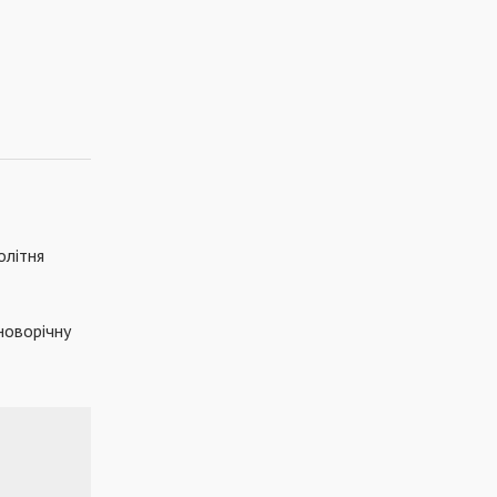
олітня
новорічну