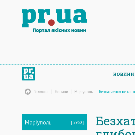
НОВИНИ
Головна
Новини
Маріуполь
Безхатченко не міг
Безха
Маріуполь
5960
глибо