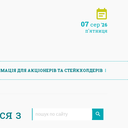
07
сер
'26
п'ятниця
МАЦIЯ ДЛЯ АКЦIОНЕРIВ ТА СТЕЙКХОЛДЕРIВ
ся з