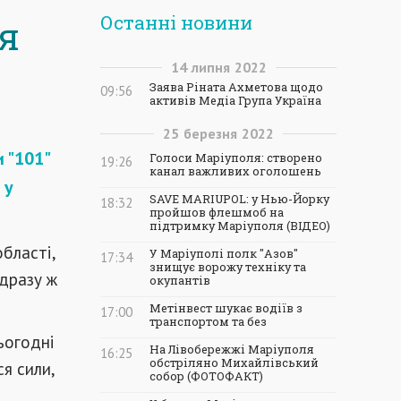
Останні новини
я
14
липня
2022
Заява Ріната Ахметова щодо
09:56
активів Медіа Група Україна
25
березня
2022
 "101"
Голоси Маріуполя: створено
19:26
канал важливих оголошень
 у
SAVE MARIUPOL: у Нью-Йорку
18:32
пройшов флешмоб на
підтримку Маріуполя (ВІДЕО)
бласті,
У Маріуполі полк "Азов"
17:34
знищує ворожу техніку та
дразу ж
окупантів
Метінвест шукає водіїв з
17:00
транспортом та без
ьогодні
На Лівобережжі Маріуполя
16:25
обстріляно Михайлівський
ся сили,
собор (ФОТОФАКТ)