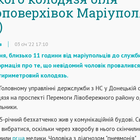
оповерхівок Маріупол
)
в
03
січ
'22
17:10
чня, близько 11 години від маріупольців до служби
рмація про те, що невідомий чоловік провалився
тириметровий колодязь.
 Головному управлінні держслужби з НС у Донецькій о
дязя на проспекті Перемоги Лівобережного району о
льники.
55-річний безхатченко жив у комунікаційній будові. С
іг вибратися, оскільки через хворобу в нього скінчили
мили
pr.ua
медики. Чоловіка з діагнозом "пневмонія"