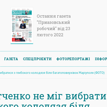
Остання газета
"Приазовський
робочий" від 23
лютого 2022
ГАЗЕТА
СПЕЦПРОЕКТИ
ФОТОРЕПОРТАЖІ
ІНФОР
 вибратися з глибокого колодязя біля багатоповерхівок Маріуполя (ФОТО)
тченко не міг вибрати
кого колодязя біля