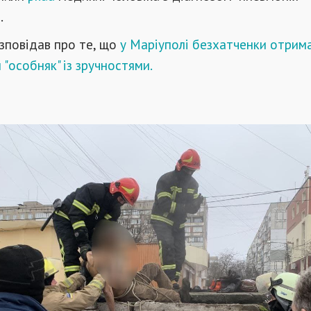
.
зповідав про те, що
у Маріуполі безхатченки отрим
"особняк" із зручностями.