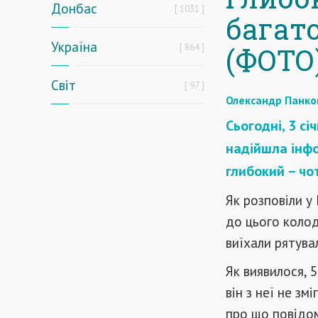
Донбас
1031
багат
Україна
864
(ФОТО
Світ
97
Олександр Панко
Сьогодні, 3 сі
надійшла інфо
глибокий – чо
Як розповіли у
до цього коло
виїхали рятува
Як виявилося, 
він з неї не зм
про що повідо