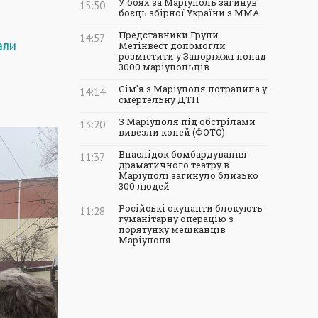
У боях за Маріуполь загинув
15:50
боєць збірної України з ММА
Представники Групи
14:57
али
Метінвест допомогли
розмістити у Запоріжжі понад
3000 маріупольців
Сім'я з Маріуполя потрапила у
14:14
смертельну ДТП
З Маріуполя під обстрілами
13:20
вивезли коней (ФОТО)
Внаслідок бомбардування
11:37
драматичного театру в
Маріуполі загинуло близько
300 людей
Російські окупанти блокують
11:28
гуманітарну операцію з
порятунку мешканців
Маріуполя