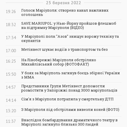
25
березня
2022
Голоси Маріуполя: створено канал важливих
19:26
оголошень
SAVE MARIUPOL: у Нью-Йорку пройшов флешмоб
18:32
на підтримку Маріуполя (ВІДЕО)
У Маріуполі полк "Азов" знищує ворожу техніку та
17:34
окупантів
Метінвест шукає водіїв з транспортом та без
17:00
На Лівобережжі Маріуполя обстріляно
16:25
Михайлівський собор (ФОТОФАКТ)
У боях за Маріуполь загинув боєць збірної України
15:50
з ММА
Представники Групи Метінвест допомогли
14:57
розмістити у Запоріжжі понад 3000 маріупольців
Сім'я з Маріуполя потрапила у смертельну ДТП
14:14
З Маріуполя під обстрілами вивезли коней (ФОТО)
13:20
Внаслідок бомбардування драматичного театру в
11:37
Маріуполі загинуло близько 300 людей