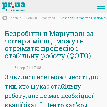
Головна
Новини
Маріуполь
Безробітні в Маріуполі за чотир
Безробітні в Маріуполі за
чотири місяці можуть
отримати професію і
стабільну роботу (ФОТО)
31
сер
'21
17:08
З'явилися нові можливості для
тих, хто шукає стабільну
роботу, але не має необхідної
кваліфікації. Центр кар'єри