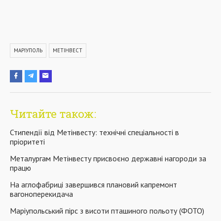
МАРІУПОЛЬ
МЕТІНВЕСТ
Читайте також:
Стипендії від Метінвесту: технічні спеціальності в
пріоритеті
Металургам Метінвесту присвоєно державні нагороди за
працю
На аглофабриці завершився плановий капремонт
вагоноперекидача
Маріупольський пірс з висоти пташиного польоту (ФОТО)