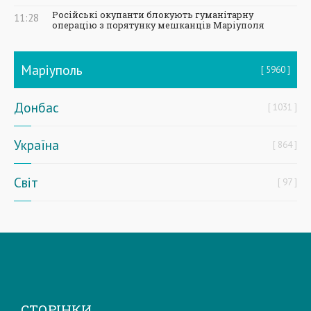
Російські окупанти блокують гуманітарну
11:28
операцію з порятунку мешканців Маріуполя
Маріуполь
5960
Донбас
1031
Україна
864
Світ
97
СТОРІНКИ