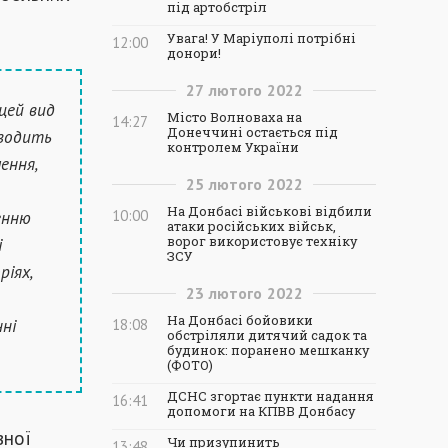
під артобстріл
Увага! У Маріуполі потрібні
12:00
донори!
27
лютого
2022
цей вид
Місто Волноваха на
14:27
Донеччині остається під
зводить
контролем України
ення,
25
лютого
2022
На Донбасі військові відбили
енню
10:00
атаки російських військ,
і
ворог використовує техніку
ЗСУ
ріях,
23
лютого
2022
На Донбасі бойовики
нні
18:08
обстріляли дитячий садок та
будинок: поранено мешканку
(ФОТО)
ДСНС згортає пункти надання
16:41
допомоги на КПВВ Донбасу
вної
Чи призупинить
13:48