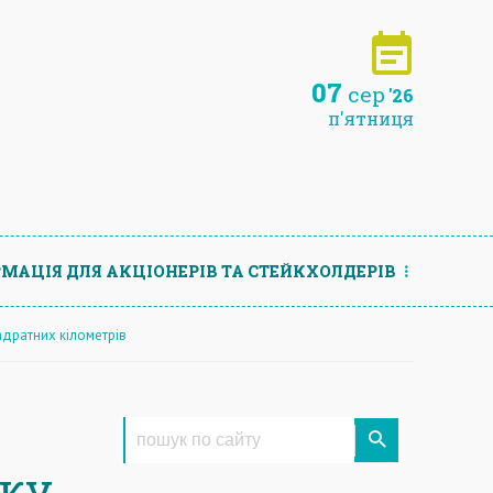
07
сер
'26
п'ятниця
МАЦIЯ ДЛЯ АКЦIОНЕРIВ ТА СТЕЙКХОЛДЕРIВ
адратних кілометрів
оку