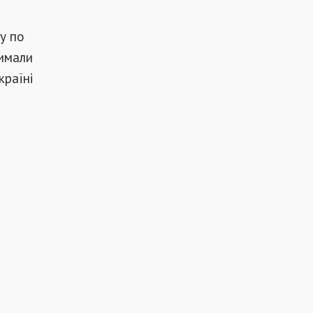
у по
римали
країні