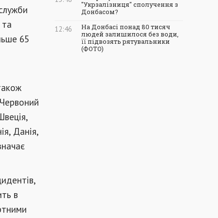
"Укрзалізниця" сполучення з
 служби
Донбасом?
 та
На Донбасі понад 80 тисяч
12:46
людей залишилося без води,
льше 65
її підвозять рятувальники
(ФОТО)
також
 Червоний
Швеція,
ія, Данія,
значає
цидентів,
ить в
ортними