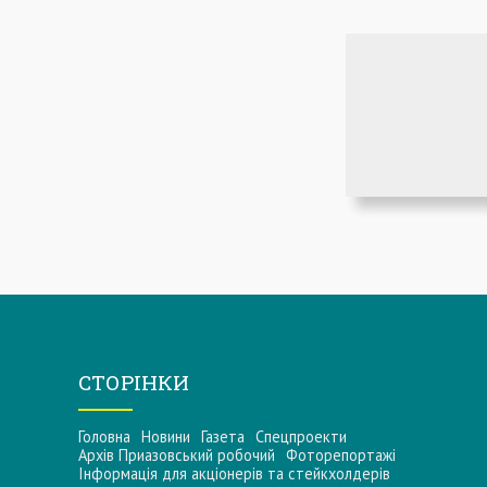
СТОРІНКИ
Головна
Новини
Газета
Спецпроекти
Архів Приазовський робочий
Фоторепортажі
Інформацiя для акцiонерiв та стейкхолдерiв