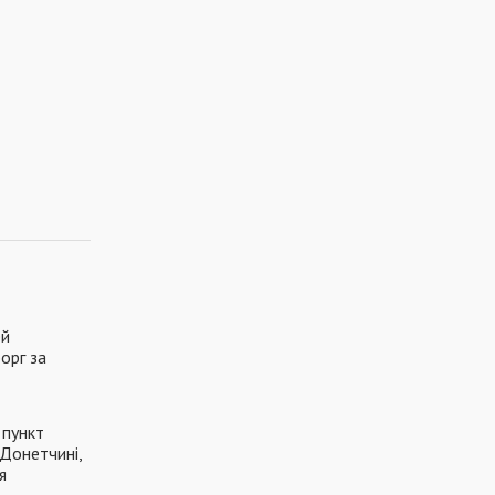
ей
орг за
 пункт
 Донетчині,
я