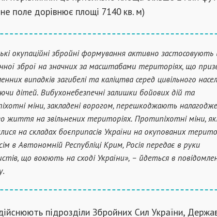
не поле дорівнює площі 7140 кв. м)
ські окупаційні збройні формування активно застосовують 
нної зброї на значних за масштабами територіях, що при
ленних випадків загибелі та каліцтва серед цивільного насел
ючи дітей. Вибухонебезпечні залишки бойових дій та
іхотні міни, закладені ворогом, перешкоджають налагодж
о життя на звільнених територіях. Протипіхотні міни, як
лися на складах боєприпасів України на окупованих терито
сім в Автономній Республіці Крим, Росія передає в руки
стів, що воюють на сході України», – йдеться в повідомле
у.
дійснюють підрозділи Збройних Сил України, Держа