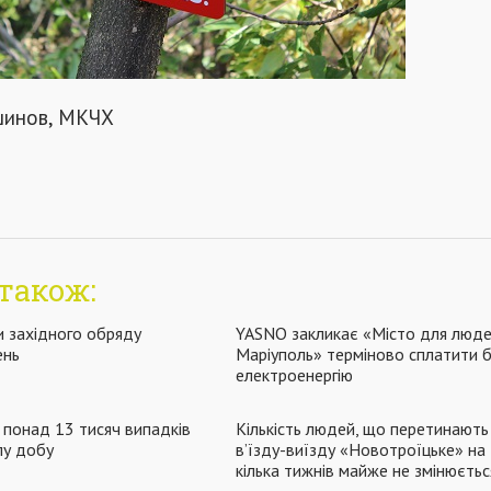
Ішинов, МКЧХ
також:
и західного обряду
YASNO закликає «Місто для люд
ень
Маріуполь» терміново сплатити б
електроенергію
о понад 13 тисяч випадків
Кількість людей, що перетинають
лу добу
в’їзду-виїзду «Новотроїцьке» на
кілька тижнів майже не змінюєтьс