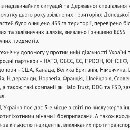
 з надзвичайних ситуацій та Державної спеціальної
початку цього року звільнених територіях Донецької
астей було очищено 453 га території, перевірено бі
их та залізничних шляхів, виявлено і знищено 8655
чних предметів.
технічну допомогу у протимінній діяльності Україні 
родні партнери – НАТО, ОБСЄ, ЄС, ПРООН, ЮНІСЕФ,
донори – США, Канада, Велика Британія, Німеччина, 
я, Нідерланди, Норвегія, Франція, Швейцарія, Словен
, а також такі компанії як Halo Trust, DDG та FSD, за
ал.
 Україна посідає 5-е місце в світі по числу жертв ін
ротипіхотними мінами і боєприпасами. А також вход
в» за кількістю інцидентів, викликаних протитрансп