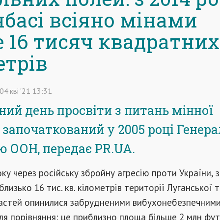
нбасі всіяно мінами
 16 тисяч квадратних
етрів
04
кві
'21
13:31
ий день просвіти з питань мінної
 започаткований у 2005 році Генер
 ООН, передає PR.UA.
оку через російську збройну агресію проти України, 
близько 16 тис. кв. кілометрів території Луганської 
астей опинилися забрудненими вибухонебезпечним
я порівняння: це приблизно площа більше 2 млн фу