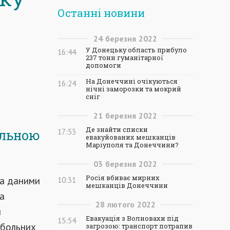
Останні новини
24
березня
2022
У Донецьку область прибуло
16:44
237 тонн гуманітарної
допомоги
На Донеччині очікуються
16:24
нічні заморозки та мокрий
сніг
21
березня
2022
Де знайти списки
альною
17:53
евакуйованих мешканців
Маріуполя та Донеччини?
03
березня
2022
Росія вбиває мирних
за даними
10:31
мешканців Донеччини
та
28
лютого
2022
и
Евакуація з Волновахи під
15:54
тбольних
загрозою: транспорт потрапив