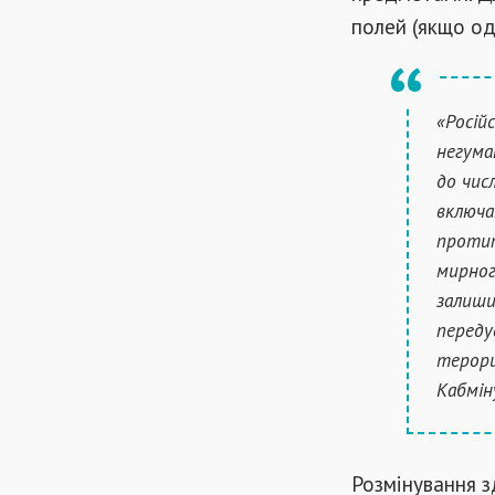
полей (якщо од
«Росій
негума
до чис
включа
протип
мирног
залиши
переду
терори
Кабмін
Розмінування з