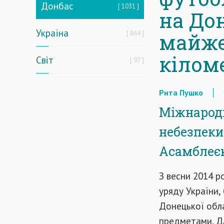
Донбас
1031
на До
Україна
864
майже
кілом
Світ
97
Рита Пушко
Міжнародн
небезпеки
Асамблеєю
З весни 2014 р
уряду України, 
Донецької обл
предметами. Дл