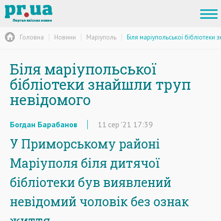
Головна
Новини
Маріуполь
Біля маріупольської бібліотеки
Біля маріупольської
бібліотеки знайшли труп
невідомого
Богдан Барабанов
11
сер
'21
17:39
У Приморському районі
Маріуполя біля дитячої
бібліотеки був виявлений
невідомий чоловік без ознак
життя.