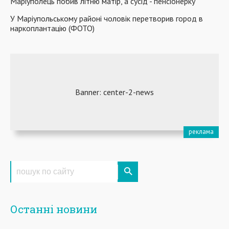
Маріуполець побив літню матір, а сусід - пенсіонерку
У Маріупольському районі чоловік перетворив город в
наркоплантацію (ФОТО)
Останні новини