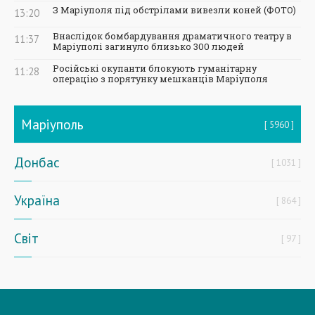
З Маріуполя під обстрілами вивезли коней (ФОТО)
13:20
Внаслідок бомбардування драматичного театру в
11:37
Маріуполі загинуло близько 300 людей
Російські окупанти блокують гуманітарну
11:28
операцію з порятунку мешканців Маріуполя
Маріуполь
5960
Донбас
1031
Україна
864
Світ
97