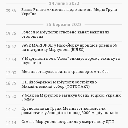
14
липня
2022
Заява Ріната Ахметова щодо активів Медіа Група
09:56
Україна
25
березня
2022
Голоси Маріуполя: створено канал важливих
19:26
оголошень
SAVE MARIUPOL: у Нью-Йорку пройшов флешмоб
18:32
на підтримку Маріуполя (ВІДЕО)
У Маріуполі полк "Азов" знищує ворожу техніку та
17:34
окупантів
Метінвест шукає водіїв з транспортом та без
17:00
На Лівобережжі Маріуполя обстріляно
16:25
Михайлівський собор (ФОТОФАКТ)
У боях за Маріуполь загинув боєць збірної України
15:50
з ММА
Представники Групи Метінвест допомогли
14:57
розмістити у Запоріжжі понад 3000 маріупольців
Сім'я з Маріуполя потрапила у смертельну ДТП
14:14