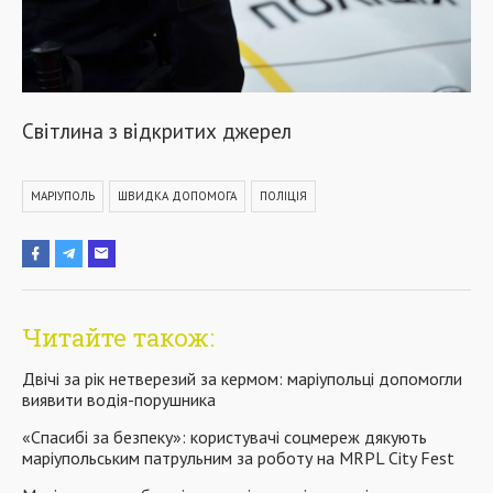
Світлина з відкритих джерел
МАРІУПОЛЬ
ШВИДКА ДОПОМОГА
ПОЛІЦІЯ
Читайте також:
Двічі за рік нетверезий за кермом: маріупольці допомогли
виявити водія-порушника
«Спасибі за безпеку»: користувачі соцмереж дякують
маріупольським патрульним за роботу на MRPL City Fest