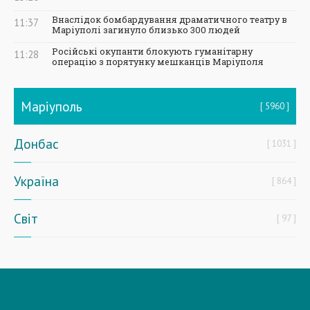
Внаслідок бомбардування драматичного театру в
11:37
Маріуполі загинуло близько 300 людей
Російські окупанти блокують гуманітарну
11:28
операцію з порятунку мешканців Маріуполя
Маріуполь
5960
Донбас
1031
Україна
864
Світ
97