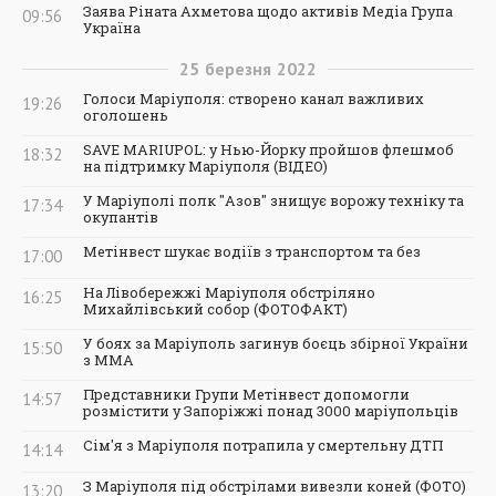
Заява Ріната Ахметова щодо активів Медіа Група
09:56
Україна
25
березня
2022
Голоси Маріуполя: створено канал важливих
19:26
оголошень
SAVE MARIUPOL: у Нью-Йорку пройшов флешмоб
18:32
на підтримку Маріуполя (ВІДЕО)
У Маріуполі полк "Азов" знищує ворожу техніку та
17:34
окупантів
Метінвест шукає водіїв з транспортом та без
17:00
На Лівобережжі Маріуполя обстріляно
16:25
Михайлівський собор (ФОТОФАКТ)
У боях за Маріуполь загинув боєць збірної України
15:50
з ММА
Представники Групи Метінвест допомогли
14:57
розмістити у Запоріжжі понад 3000 маріупольців
Сім'я з Маріуполя потрапила у смертельну ДТП
14:14
З Маріуполя під обстрілами вивезли коней (ФОТО)
13:20