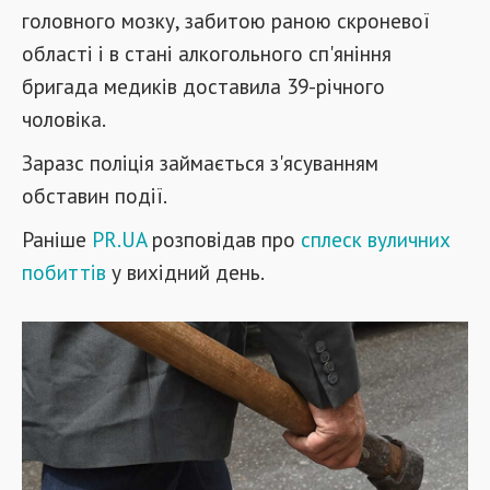
головного мозку, забитою раною скроневої
області і в стані алкогольного сп'яніння
бригада медиків доставила 39-річного
чоловіка.
Заразс поліція займається з'ясуванням
обставин події.
Раніше
PR.UA
розповідав про
сплеск вуличних
побиттів
у вихідний день.