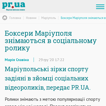
Головна
Новини
Маріуполь
Боксери Маріуполя знімаються в
Боксери Маріуполя
знімаються в соціальному
ролику
Марія Славіна
29
гру
'20
17:22
Маріупольські зірки спорту
задіяні в зйомці соціальних
відеороликів, передає PR.UA.
Ролики знімають з метою популяризації спорту