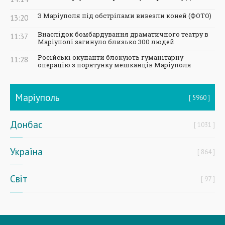
З Маріуполя під обстрілами вивезли коней (ФОТО)
13:20
Внаслідок бомбардування драматичного театру в
11:37
Маріуполі загинуло близько 300 людей
Російські окупанти блокують гуманітарну
11:28
операцію з порятунку мешканців Маріуполя
Маріуполь
5960
Донбас
1031
Україна
864
Світ
97