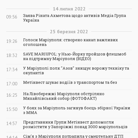
14
липня
2022
Заява Ріната Ахметова щодо активів Медіа Група
09:56
Україна
25
березня
2022
Голоси Маріуполя: створено канал важливих
19:26
оголошень
SAVE MARIUPOL: у Нью-Йорку пройшов флешмоб
18:32
на підтримку Маріуполя (ВІДЕО)
У Маріуполі полк "Азов" знищує ворожу техніку та
17:34
окупантів
Метінвест шукає водіїв з транспортом та без
17:00
На Лівобережжі Маріуполя обстріляно
16:25
Михайлівський собор (ФОТОФАКТ)
У боях за Маріуполь загинув боєць збірної України
15:50
з ММА
Представники Групи Метінвест допомогли
14:57
розмістити у Запоріжжі понад 3000 маріупольців
Сім'я з Маріуполя потрапила у смертельну ДТП
14:14