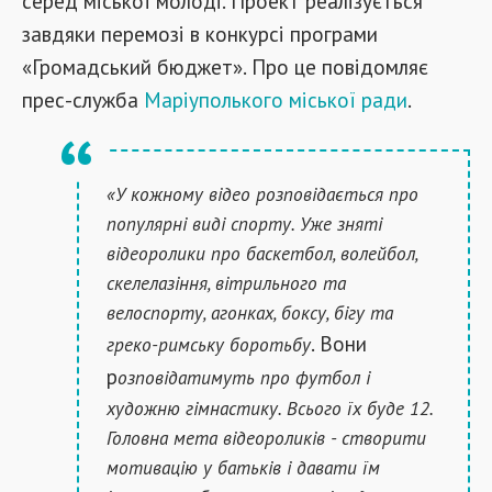
серед міської молоді. Проект реалізується
завдяки перемозі в конкурсі програми
«Громадський бюджет». Про це повідомляє
прес-служба
Маріуполького міської ради
.
«У кожному відео розповідається про
популярні виді спорту. Уже зняті
відеоролики про баскетбол, волейбол,
скелелазіння, вітрильного та
велоспорту, агонках, боксу, бігу та
. Вони
греко-римську боротьбу
р
озповідатимуть про футбол і
художню гімнастику. Всього їх буде 12.
Головна мета відеороликів - створити
мотивацію у батьків і давати їм