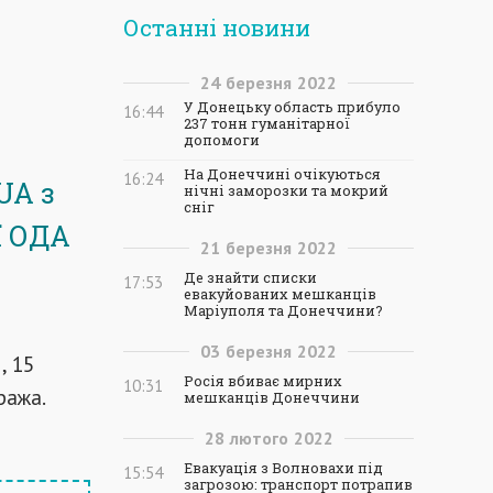
Останні новини
24
березня
2022
У Донецьку область прибуло
16:44
237 тонн гуманітарної
допомоги
На Донеччині очікуються
16:24
UA з
нічні заморозки та мокрий
сніг
ї ОДА
21
березня
2022
Де знайти списки
17:53
евакуйованих мешканців
Маріуполя та Донеччини?
03
березня
2022
, 15
Росія вбиває мирних
10:31
ража.
мешканців Донеччини
28
лютого
2022
Евакуація з Волновахи під
15:54
загрозою: транспорт потрапив