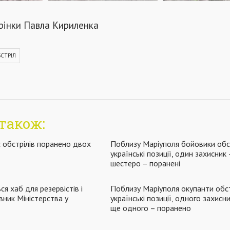
орінки Павла Кириленка
СТРІЛ
також:
с обстрілів поранено двох
Поблизу Маріуполя бойовики обс
українські позиції, один захисник 
шестеро – поранені
ся хаб для резервістів і
Поблизу Маріуполя окупанти обс
вник Міністерства у
українські позиції, одного захисн
ще одного – поранено