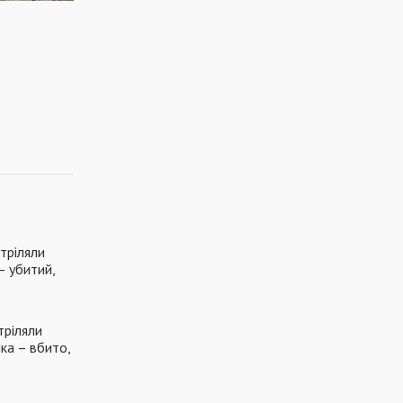
тріляли
– убитий,
тріляли
ика – вбито,