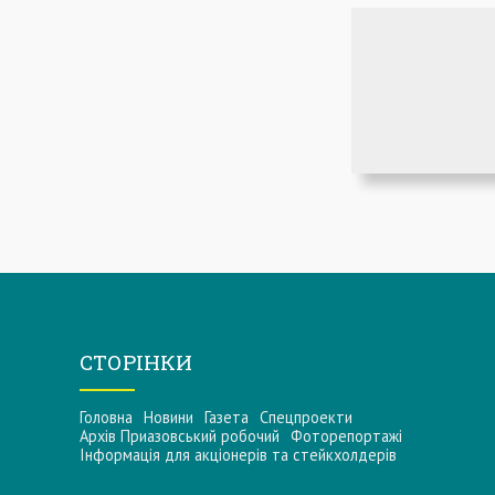
СТОРІНКИ
Головна
Новини
Газета
Спецпроекти
Архів Приазовський робочий
Фоторепортажі
Інформацiя для акцiонерiв та стейкхолдерiв