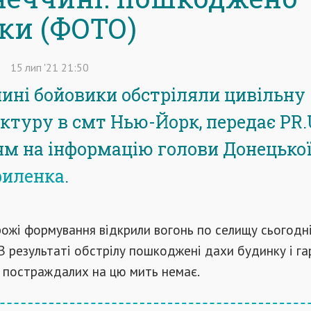
ки (ФОТО)
15
лип
'21
21:50
ині бойовики обстріляли цивільну
ктуру в смт Нью-Йорк, передає PR.
м на інформацію голови Донецько
риленка
.
ожі формування відкрили вогонь по селищу сьогодні
. В результаті обстрілу пошкоджені дахи будинку і га
о постраждалих на цю мить немає.