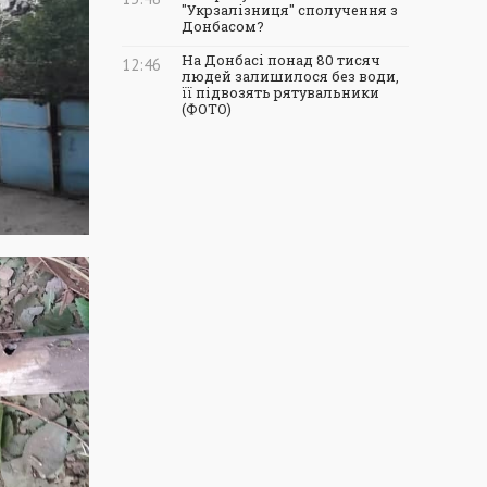
"Укрзалізниця" сполучення з
Донбасом?
На Донбасі понад 80 тисяч
12:46
людей залишилося без води,
її підвозять рятувальники
(ФОТО)