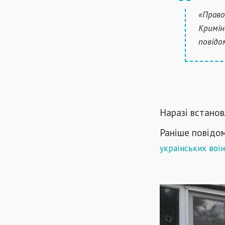
«Право
Кримін
повідо
Наразі встанов
Раніше повідо
українських воїн