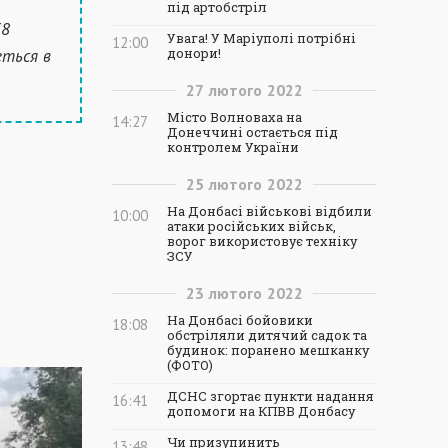
під артобстріл
38
Увага! У Маріуполі потрібні
12:00
еться в
донори!
27
лютого
2022
Місто Волноваха на
14:27
Донеччині остається під
контролем України
25
лютого
2022
На Донбасі військові відбили
10:00
атаки російських військ,
ворог використовує техніку
ЗСУ
23
лютого
2022
На Донбасі бойовики
18:08
обстріляли дитячий садок та
будинок: поранено мешканку
(ФОТО)
ДСНС згортає пункти надання
16:41
допомоги на КПВВ Донбасу
Чи призупинить
13:48