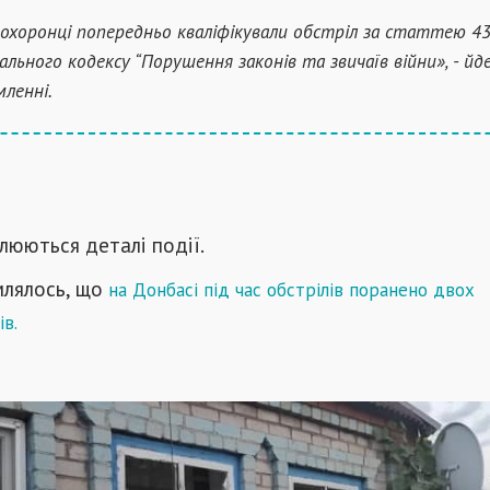
охоронці попередньо кваліфікували обстріл за статтею 4
ального кодексу “Порушення законів та звичаїв війни», - йд
мленні.
люються деталі події.
млялось, що
на Донбасі під час обстрілів поранено двох
ів
.