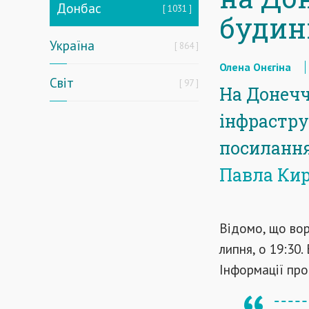
Донбас
1031
будин
Україна
864
Олена Онєгіна
Світ
97
На Донечч
інфрастру
посилання
Павла Ки
Відомо, що вор
липня, о 19:30
Інформації пр