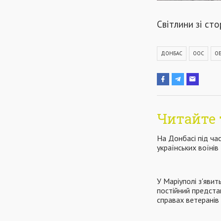
Світлини зі ст
ДОНБАС
ООС
ОБ
Читайте 
На Донбасі під ча
українських воїнів
У Маріуполі з'явить
постійний предста
справах ветеранів