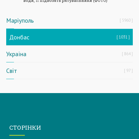
води, її підвозять рятувальники (ФОТО)
Маріуполь
5960
Донбас
1031
Україна
864
Світ
97
СТОРІНКИ