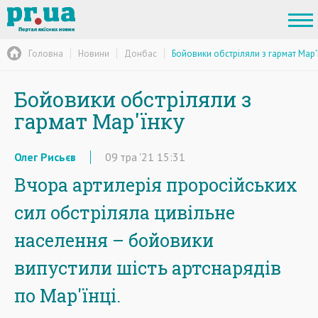
Головна
Новини
Донбас
Бойовики обстріляли з гармат Мар'
Бойовики обстріляли з
гармат Мар'їнку
Олег Рисьєв
09
тра
'21
15:31
Вчора артилерія проросійських
сил обстріляла цивільне
населення – бойовики
випустили шість артснарядів
по Мар'їнці.