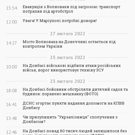
Евакуація з Волновахи під загрозою: транспорт
15:54
потрапив під артобстріл
Увага! У Маріуполі потрібні донори!
12:00
27
лютого
2022
Місто Волноваха на Донеччині остається під
14:27
контролем України
25
лютого
2022
На Донбасі військові відбили атаки російських
10:00
військ, ворог використовує техніку ЗСУ
23
лютого
2022
На Донбасі бойовики обстріляли дитячий садок та
18:08
будинок: поранено мешканку (ФОТО)
ДСНС згортає пункти надання допомоги на КПВВ
16:41
Донбасу
Чи призупинить "Укрзалізниця" сполучення з
13:48
Донбасом?
На Донбасі понад 80 тисяч людей залишилося без
12:46