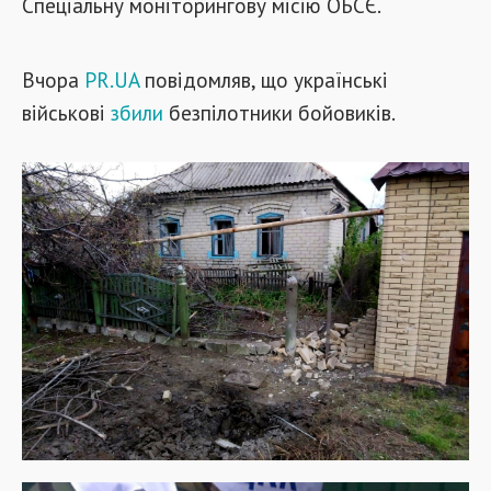
Спеціальну моніторингову місію ОБСЄ.
Вчора
PR.UA
повідомляв, що українські
військові
збили
безпілотники бойовиків.