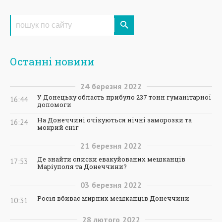
Останні новини
24
березня
2022
У Донецьку область прибуло 237 тонн гуманітарної
16:44
допомоги
На Донеччині очікуються нічні заморозки та
16:24
мокрий сніг
21
березня
2022
Де знайти списки евакуйованих мешканців
17:53
Маріуполя та Донеччини?
03
березня
2022
Росія вбиває мирних мешканців Донеччини
10:31
28
лютого
2022