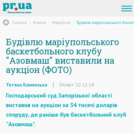
Головна
Новини
Маріуполь
Будівлю маріупольського баскет
Будівлю маріупольського
баскетбольного клубу
"Азовмаш" виставили на
аукціон (ФОТО)
Тетяна Каменська
04
лют
'22
11:19
Господарський суд Запорізької області
виставив на аукціон за 34 тисячі доларів
споруду, де раніше був баскетбольний клуб
"Азовмаш".