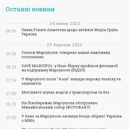
Останні новини
14
липня
2022
Заява Ріната Ахметова щодо активів Медіа Група
09:56
Україна
25
березня
2022
Голоси Маріуполя: створено канал важливих
19:26
оголошень
SAVE MARIUPOL: у Нью-Йорку пройшов флешмоб
18:32
на підтримку Маріуполя (ВІДЕО)
У Маріуполі полк "Азов" знищує ворожу техніку та
17:34
окупантів
Метінвест шукає водіїв з транспортом та без
17:00
На Лівобережжі Маріуполя обстріляно
16:25
Михайлівський собор (ФОТОФАКТ)
У боях за Маріуполь загинув боєць збірної України
15:50
з ММА