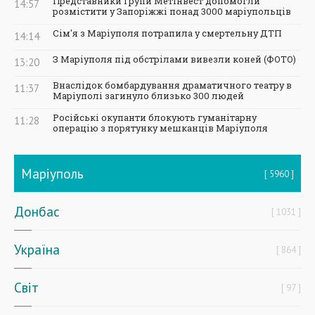
Представники Групи Метінвест допомогли
14:57
розмістити у Запоріжжі понад 3000 маріупольців
Сім'я з Маріуполя потрапила у смертельну ДТП
14:14
З Маріуполя під обстрілами вивезли коней (ФОТО)
13:20
Внаслідок бомбардування драматичного театру в
11:37
Маріуполі загинуло близько 300 людей
Російські окупанти блокують гуманітарну
11:28
операцію з порятунку мешканців Маріуполя
Маріуполь
5960
Донбас
1031
Україна
864
Світ
97