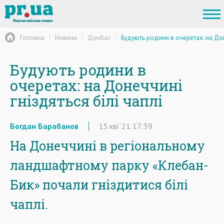
Головна
Новини
Донбас
Будують родини в очеретах: на Дон
Будують родини в
очеретах: на Донеччині
гніздяться білі чаплі
Богдан Барабанов
15
кві
'21
17:39
На Донеччині в регіональному
ландшафтному парку «Клебан-
Бик» почали гніздитися білі
чаплі.