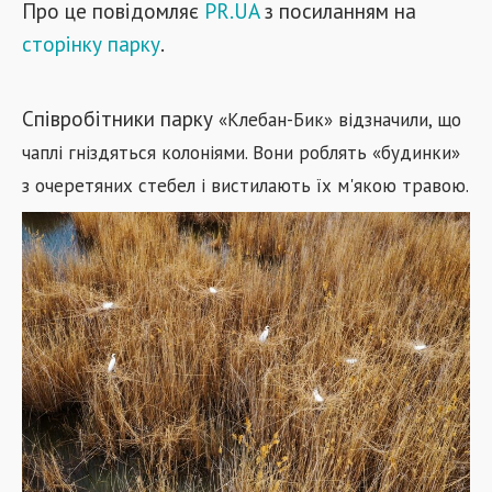
Про це повідомляє
PR.UA
з посиланням на
сторінку парку
.
Співробітники парку
«
Клебан-Бик
»
відзначили, що
чаплі гніздяться колоніями. Вони роблять «будинки»
з очеретяних стебел і вистилають їх м'якою травою.