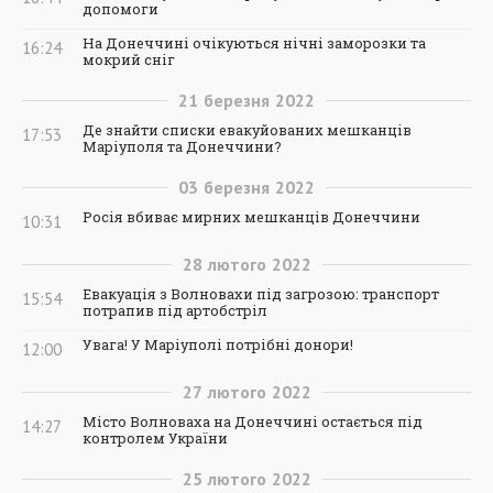
допомоги
На Донеччині очікуються нічні заморозки та
16:24
мокрий сніг
21
березня
2022
Де знайти списки евакуйованих мешканців
17:53
Маріуполя та Донеччини?
03
березня
2022
Росія вбиває мирних мешканців Донеччини
10:31
28
лютого
2022
Евакуація з Волновахи під загрозою: транспорт
15:54
потрапив під артобстріл
Увага! У Маріуполі потрібні донори!
12:00
27
лютого
2022
Місто Волноваха на Донеччині остається під
14:27
контролем України
25
лютого
2022