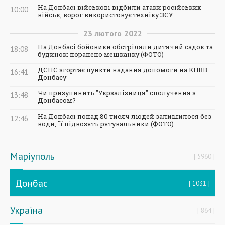
На Донбасі військові відбили атаки російських
10:00
військ, ворог використовує техніку ЗСУ
23
лютого
2022
На Донбасі бойовики обстріляли дитячий садок та
18:08
будинок: поранено мешканку (ФОТО)
ДСНС згортає пункти надання допомоги на КПВВ
16:41
Донбасу
Чи призупинить "Укрзалізниця" сполучення з
13:48
Донбасом?
На Донбасі понад 80 тисяч людей залишилося без
12:46
води, її підвозять рятувальники (ФОТО)
Маріуполь
5960
Донбас
1031
Україна
864