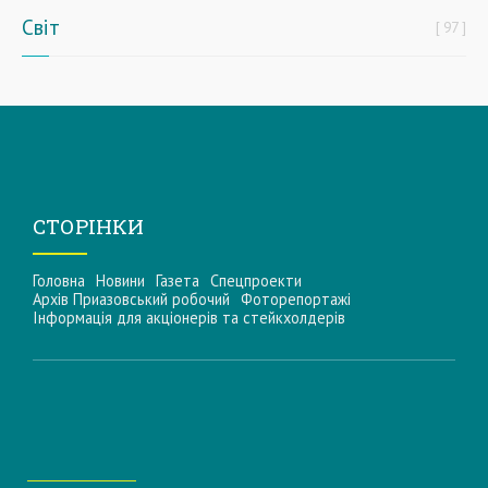
Світ
97
СТОРІНКИ
Головна
Новини
Газета
Спецпроекти
Архів Приазовський робочий
Фоторепортажі
Інформацiя для акцiонерiв та стейкхолдерiв