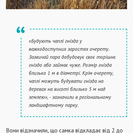
«Будують чаплі гнізда у
важкодоступних заростях очерету.
Зазвичай пара добудовує своє торішнє
гніздо або займає чуже. Розмір гнізда
близько 1 м в діаметрі. Крім очерету,
чаплі можуть будувати гнізда на
деревах на висоті близько 5 м над
землею», - зазначили в регіональному
ландшафтному парку.
Вони відзначили, що самка відкладає від 2 до