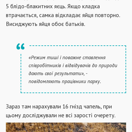
5 блідо-блакитних яєць. Якщо кладка
втрачається, самка відкладає яйця повторно.
Висиджують яйця обоє батьків.
«Режим тиші і поважне ставлення
співробітників і відвідувачів до природи
дають свої результати», -
повідомляють працівники парку.
Зараз там нарахували 16 гнізд чапель, при
цьому досліджували не всі зарості очерету.