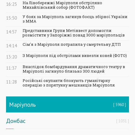
На Лівобережжі Маріуполя обстріляно
16:25
Михайлівський собор (ФОТОФАКТ)
У боях за Маріуполь загинув боєць збірної України
15:50
з ММА
Представники Групи Метінвест допомогли
14:57
розмістити у Запоріжжі понад 3000 маріупольців
Сім'я з Маріуполя потрапила у смертельну ДТП
14:14
З Маріуполя під обстрілами вивезли коней (ФОТО)
13:20
Внаслідок бомбардування драматичного театру в
11:37
Маріуполі загинуло близько 300 людей
Російські окупанти блокують гуманітарну
11:28
операцію з порятунку мешканців Маріуполя
Маріуполь
5960
Донбас
1031