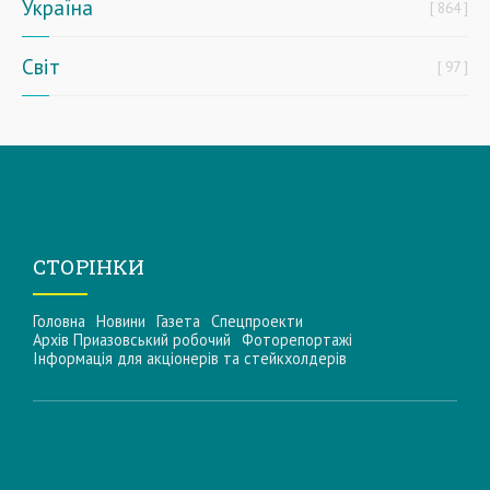
Україна
864
Світ
97
СТОРІНКИ
Головна
Новини
Газета
Спецпроекти
Архів Приазовський робочий
Фоторепортажі
Інформацiя для акцiонерiв та стейкхолдерiв