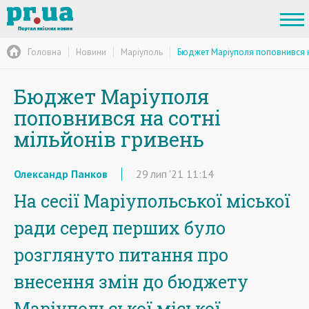
Головна
Новини
Маріуполь
Бюджет Маріуполя поповнився на
Бюджет Маріуполя
поповнився на сотні
мільйонів гривень
Олександр Панков
29
лип
'21
11:14
На сесії Маріупольської міської
ради серед перших було
розглянуто питання про
внесення змін до бюджету
Маріупольської міської