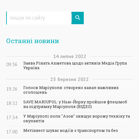
Останні новини
14
липня
2022
Заява Ріната Ахметова щодо активів Медіа Група
09:56
Україна
25
березня
2022
Голоси Маріуполя: створено канал важливих
19:26
оголошень
SAVE MARIUPOL: у Нью-Йорку пройшов флешмоб
18:32
на підтримку Маріуполя (ВІДЕО)
У Маріуполі полк "Азов" знищує ворожу техніку та
17:34
окупантів
Метінвест шукає водіїв з транспортом та без
17:00