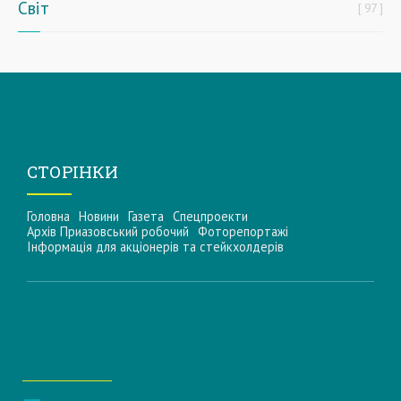
Світ
97
СТОРІНКИ
Головна
Новини
Газета
Спецпроекти
Архів Приазовський робочий
Фоторепортажі
Інформацiя для акцiонерiв та стейкхолдерiв