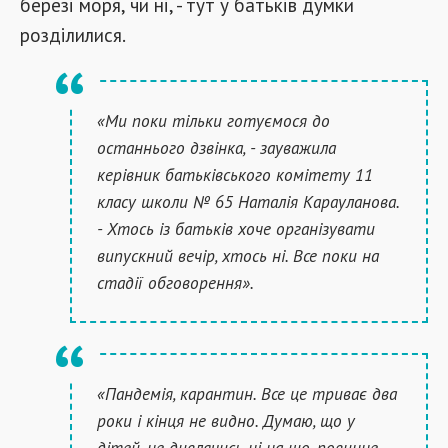
березі моря, чи ні, - тут у батьків думки
розділилися.
«Ми поки тільки готуємося до
останнього дзвінка, - зауважила
керівник батьківського комітету 11
класу школи № 65 Наталія Карауланова.
- Хтось із батьків хоче організувати
випускний вечір, хтось ні. Все поки на
стадії обговорення».
«Пандемія, карантин. Все це триває два
роки і кінця не видно. Думаю, що у
дітей, не дивлячись ні на що, повинне