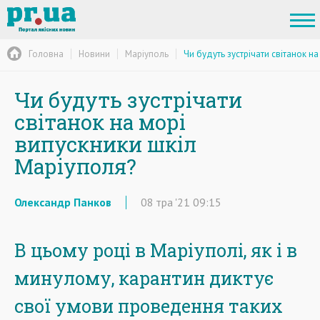
Головна
Новини
Маріуполь
Чи будуть зустрічати світанок н
Чи будуть зустрічати
світанок на морі
випускники шкіл
Маріуполя?
Олександр Панков
08
тра
'21
09:15
В цьому році в Маріуполі, як і в
минулому, карантин диктує
свої умови проведення таких