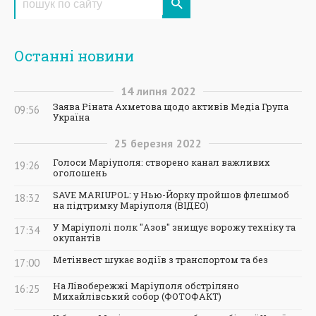
Останні новини
14
липня
2022
Заява Ріната Ахметова щодо активів Медіа Група
09:56
Україна
25
березня
2022
Голоси Маріуполя: створено канал важливих
19:26
оголошень
SAVE MARIUPOL: у Нью-Йорку пройшов флешмоб
18:32
на підтримку Маріуполя (ВІДЕО)
У Маріуполі полк "Азов" знищує ворожу техніку та
17:34
окупантів
Метінвест шукає водіїв з транспортом та без
17:00
На Лівобережжі Маріуполя обстріляно
16:25
Михайлівський собор (ФОТОФАКТ)