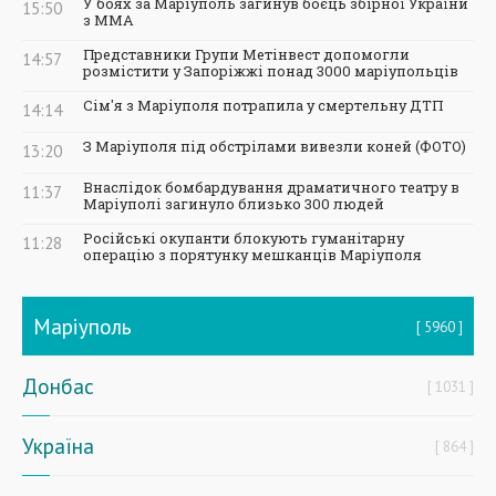
У боях за Маріуполь загинув боєць збірної України
15:50
з ММА
Представники Групи Метінвест допомогли
14:57
розмістити у Запоріжжі понад 3000 маріупольців
Сім'я з Маріуполя потрапила у смертельну ДТП
14:14
З Маріуполя під обстрілами вивезли коней (ФОТО)
13:20
Внаслідок бомбардування драматичного театру в
11:37
Маріуполі загинуло близько 300 людей
Російські окупанти блокують гуманітарну
11:28
операцію з порятунку мешканців Маріуполя
Маріуполь
5960
Донбас
1031
Україна
864