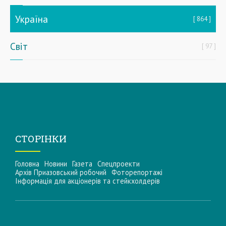
Україна
864
Світ
97
СТОРІНКИ
Головна
Новини
Газета
Спецпроекти
Архів Приазовський робочий
Фоторепортажі
Інформацiя для акцiонерiв та стейкхолдерiв