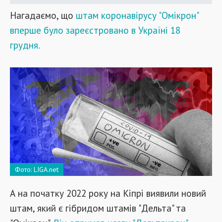
Нагадаємо, що
штам коронавірусу "Омікрон"
вперше було зареєстровано в Україні 18
грудня.
Фото: LIGA.net
А на початку 2022 року на Кіпрі виявили новий
штам, який є гібридом штамів "Дельта" та