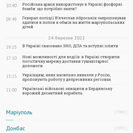
Російська армія використовує в Україні фосфорні
10:40
бомби: що потрібно знати?
Генерал поліції В'ячеслав Аброськін запропонував
09:49
здатися в полон в обмін на життя маріупольських
дітей
24
березня
2022
В Україні скасовано ЗНО, ДПА та вступні іспити
19:15
Нові можливості для водіїв: в Україні створили
17:10
логістичну мережу доставки гуманітарної
допомоги
Українцям, яких насильно вивезли у Росію,
13:13
пропонують роботу у депресивних регіонах
Українські військові знищили в Бердянську
11:00
ворожий десантний корабель
Маріуполь
5960
Донбас
1031