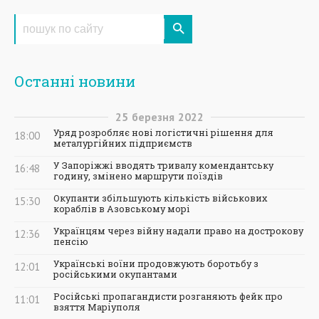
Останні новини
25
березня
2022
Уряд розробляє нові логістичні рішення для
18:00
металургійних підприємств
У Запоріжжі вводять тривалу комендантську
16:48
годину, змінено маршрути поїздів
Окупанти збільшують кількість військових
15:30
кораблів в Азовському морі
Українцям через війну надали право на дострокову
12:36
пенсію
Українські воїни продовжують боротьбу з
12:01
російськими окупантами
Російські пропагандисти розганяють фейк про
11:01
взяття Маріуполя