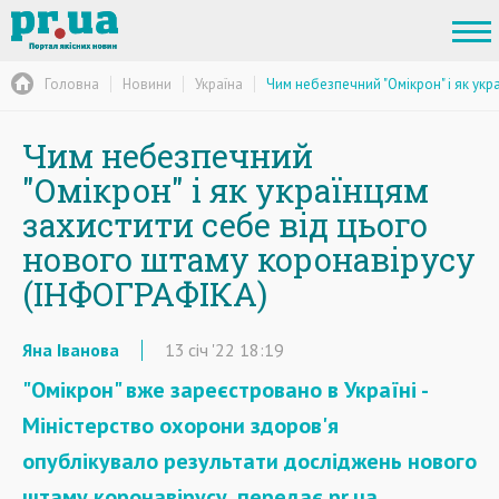
Головна
Новини
Україна
Чим небезпечний "Омікрон" і як ук
Чим небезпечний
"Омікрон" і як українцям
захистити себе від цього
нового штаму коронавірусу
(ІНФОГРАФІКА)
Яна Іванова
13
січ
'22
18:19
"Омікрон" вже зареєстровано в Україні -
Міністерство охорони здоров'я
опублікувало результати досліджень нового
штаму коронавірусу, передає pr.ua.