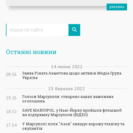
Останні новини
14
липня
2022
Заява Ріната Ахметова щодо активів Медіа Група
09:56
Україна
25
березня
2022
Голоси Маріуполя: створено канал важливих
19:26
оголошень
SAVE MARIUPOL: у Нью-Йорку пройшов флешмоб
18:32
на підтримку Маріуполя (ВІДЕО)
У Маріуполі полк "Азов" знищує ворожу техніку та
17:34
окупантів