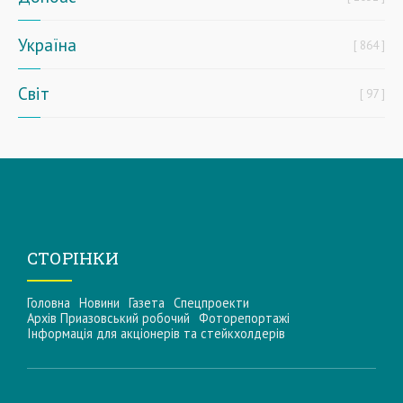
Україна
864
Світ
97
СТОРІНКИ
Головна
Новини
Газета
Спецпроекти
Архів Приазовський робочий
Фоторепортажі
Інформацiя для акцiонерiв та стейкхолдерiв