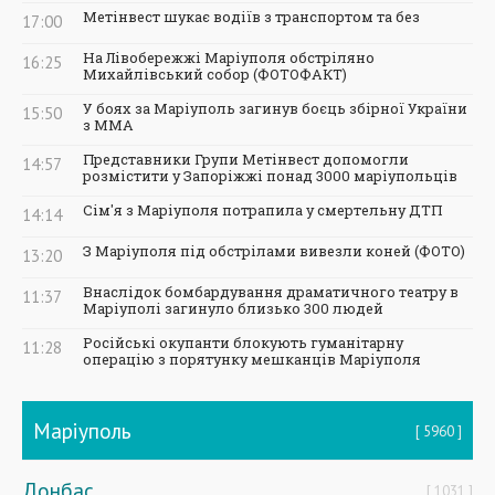
Метінвест шукає водіїв з транспортом та без
17:00
На Лівобережжі Маріуполя обстріляно
16:25
Михайлівський собор (ФОТОФАКТ)
У боях за Маріуполь загинув боєць збірної України
15:50
з ММА
Представники Групи Метінвест допомогли
14:57
розмістити у Запоріжжі понад 3000 маріупольців
Сім'я з Маріуполя потрапила у смертельну ДТП
14:14
З Маріуполя під обстрілами вивезли коней (ФОТО)
13:20
Внаслідок бомбардування драматичного театру в
11:37
Маріуполі загинуло близько 300 людей
Російські окупанти блокують гуманітарну
11:28
операцію з порятунку мешканців Маріуполя
Маріуполь
5960
Донбас
1031