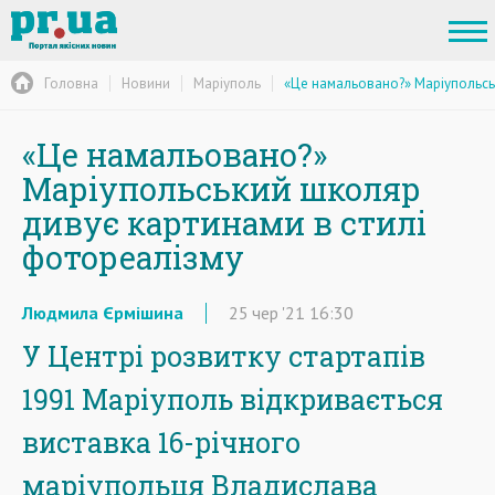
Головна
Новини
Маріуполь
«Це намальовано?» Маріупольсь
«Це намальовано?»
Маріупольський школяр
дивує картинами в стилі
фотореалізму
Людмила Єрмішина
25
чер
'21
16:30
У Центрі розвитку стартапів
1991 Маріуполь відкривається
виставка 16-річного
маріупольця Владислава