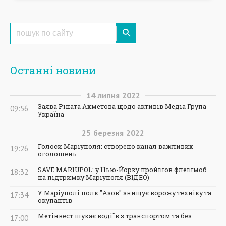
Останні новини
14
липня
2022
Заява Ріната Ахметова щодо активів Медіа Група
09:56
Україна
25
березня
2022
Голоси Маріуполя: створено канал важливих
19:26
оголошень
SAVE MARIUPOL: у Нью-Йорку пройшов флешмоб
18:32
на підтримку Маріуполя (ВІДЕО)
У Маріуполі полк "Азов" знищує ворожу техніку та
17:34
окупантів
Метінвест шукає водіїв з транспортом та без
17:00