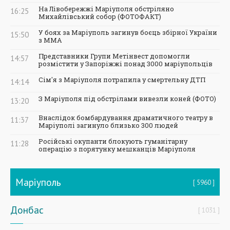
На Лівобережжі Маріуполя обстріляно
16:25
Михайлівський собор (ФОТОФАКТ)
У боях за Маріуполь загинув боєць збірної України
15:50
з ММА
Представники Групи Метінвест допомогли
14:57
розмістити у Запоріжжі понад 3000 маріупольців
Сім'я з Маріуполя потрапила у смертельну ДТП
14:14
З Маріуполя під обстрілами вивезли коней (ФОТО)
13:20
Внаслідок бомбардування драматичного театру в
11:37
Маріуполі загинуло близько 300 людей
Російські окупанти блокують гуманітарну
11:28
операцію з порятунку мешканців Маріуполя
Маріуполь
5960
Донбас
1031