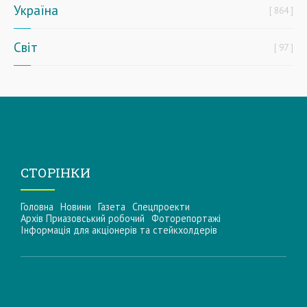
Україна
864
Світ
97
СТОРІНКИ
Головна
Новини
Газета
Спецпроекти
Архів Приазовський робочий
Фоторепортажі
Інформацiя для акцiонерiв та стейкхолдерiв