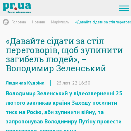
Головна
Новини
Маріуполь
«Давайте сідати за стіл перего
«Давайте сідати за стіл
переговорів, щоб зупинити
загибель людей», –
Володимир Зеленський
Людмила Кудріна
25
лют
'22
16:50
Володимир Зеленський у відеозверненні 25
лютого закликав країни Заходу посилити
тиск на Росію, аби зупинити війну, та
запропонував Володимиру Путіну провести
переговори, передає pr.ua.