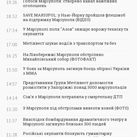
Голоси Маріуполя: створено канал важливих
19:26
оголошень
SAVE MARIUPOL: у Нью-Йорку пройшов флешмоб
18:32
на підтримку Маріуполя (ВІДЕО)
У Маріуполі полк "Азов" знищує ворожу техніку та
17:34
окупантів
Метінвест шукає водіїв з транспортом та без
17:00
На Лівобережжі Маріуполя обстріляно
16:25
Михайлівський собор (ФОТОФАКТ)
У боях за Маріуполь загинув боєць збірної України
15:50
з ММА
Представники Групи Метінвест допомогли
14:57
розмістити у Запоріжжі понад 3000 маріупольців
Сім'я з Маріуполя потрапила у смертельну ДТП
14:14
З Маріуполя під обстрілами вивезли коней (ФОТО)
13:20
Внаслідок бомбардування драматичного театру в
11:37
Маріуполі загинуло близько 300 людей
Російські окупанти блокують гуманітарну
11:28