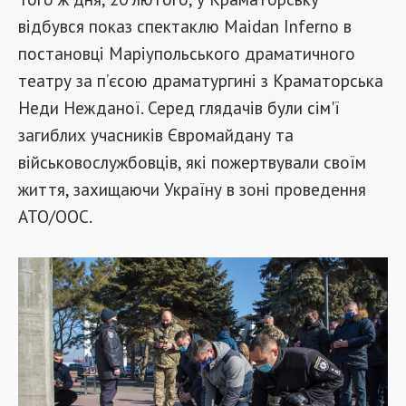
відбувся показ спектаклю Maidan Inferno в
постановці Маріупольського драматичного
театру за п’єсою драматургині з Краматорська
Неди Нежданої. Серед глядачів були сім'ї
загиблих учасників Євромайдану та
військовослужбовців, які пожертвували своїм
життя, захищаючи Україну в зоні проведення
АТО/ООС.