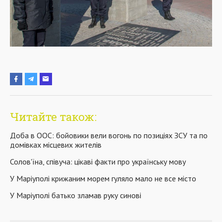
Читайте також:
Доба в ООС: бойовики вели вогонь по позиціях ЗСУ та по
домівках місцевих жителів
Солов'їна, співуча: цікаві факти про українську мову
У Маріуполі крижаним морем гуляло мало не все місто
У Маріуполі батько зламав руку синові