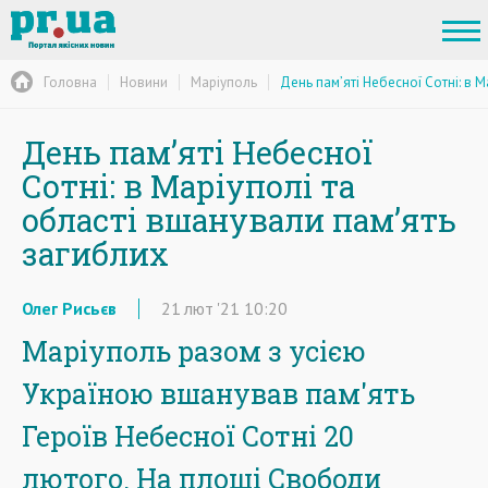
Головна
Новини
Маріуполь
День пам’яті Небесної Сотні: в 
День пам’яті Небесної
Сотні: в Маріуполі та
області вшанували пам’ять
загиблих
Олег Рисьєв
21
лют
'21
10:20
Маріуполь разом з усією
Україною вшанував пам'ять
Героїв Небесної Сотні 20
лютого. На площі Свободи