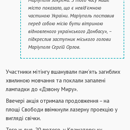
місто показало, що є невід'ємною
частиною України. Маріуполь поставив
перед собою місію бути вітриною
відновленого українського Донбасу», –
підкреслив заступник міського голови
Маріуполя Сергій Орлов.
Участники мітінгу вшанували пам'ять загиблих
хвилиною мовчання та поклали запалені
лампадки до «Дзвону Миру».
Ввечері акція отримала продовження – на
площі Свободи ввімкнули лазерну проекцію у
вигляді свічки.
Того ж дня, 20 лютого, у Краматорську