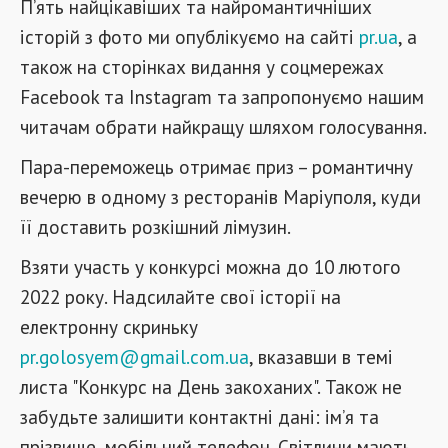
П’ять найцікавіших та найромантичніших
історій з фото ми опублікуємо на сайті
pr.ua
, а
також на сторінках видання у соцмережах
Facebook та Instagram та запропонуємо нашим
читачам обрати найкращу шляхом голосування.
Пара-переможець отримає приз – романтичну
вечерю в одному з ресторанів Маріуполя, куди
її доставить розкішний лімузин.
Взяти участь у конкурсі можна до 10 лютого
2022 року. Надсилайте свої історії на
електронну скриньку
pr.golosyem@gmail.com.ua
, вказавши в темі
листа "Конкурс на День закоханих". Також не
забудьте залишити контактні дані: ім’я та
прізвище, мобільний телефон. Світлини мають