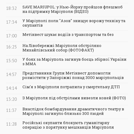
SAVE MARIUPOL: у Нью-Йорку пройшов флешмоб
18:32
на підтримку Маріуполя (ВІДЕО)
У Маріуполі полк "Азов" знищує ворожу техніку та
17:34
окупантів
Метінвест шукає водіїв з транспортом та без
17:00
На Лівобережжі Маріуполя обстріляно
16:25
Михайлівський собор (ФОТОФАКТ)
У боях за Маріуполь загинув боєць збірної України
15:50
з ММА
Представники Групи Метінвест допомогли
14:57
розмістити у Запоріжжі понад 3000 маріупольців
Сім'я з Маріуполя потрапила у смертельну ДТП
14:14
З Маріуполя під обстрілами вивезли коней (ФОТО)
13:20
Внаслідок бомбардування драматичного театру в
11:37
Маріуполі загинуло близько 300 людей
Російські окупанти блокують гуманітарну
11:28
операцію з порятунку мешканців Маріуполя