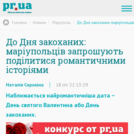
Головна
Новини
Маріуполь
До Дня закоханих: маріупольці
До Дня закоханих:
маріупольців запрошують
поділитися романтичними
історіями
Наталія Сорокіна
18
січ
'22
13:29
Наближається найромантичніша дата –
День святого Валентина або День
закоханих.