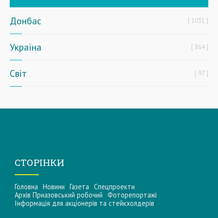
Донбас
1031
Україна
864
Світ
97
СТОРІНКИ
Головна
Новини
Газета
Спецпроекти
Архів Приазовський робочий
Фоторепортажі
Інформацiя для акцiонерiв та стейкхолдерiв