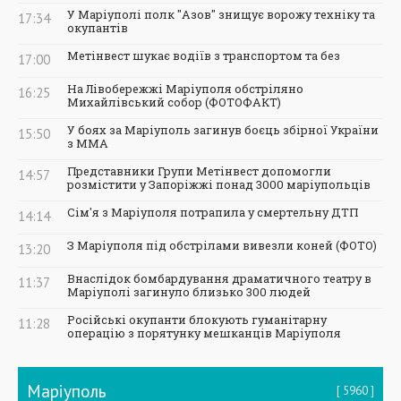
У Маріуполі полк "Азов" знищує ворожу техніку та
17:34
окупантів
Метінвест шукає водіїв з транспортом та без
17:00
На Лівобережжі Маріуполя обстріляно
16:25
Михайлівський собор (ФОТОФАКТ)
У боях за Маріуполь загинув боєць збірної України
15:50
з ММА
Представники Групи Метінвест допомогли
14:57
розмістити у Запоріжжі понад 3000 маріупольців
Сім'я з Маріуполя потрапила у смертельну ДТП
14:14
З Маріуполя під обстрілами вивезли коней (ФОТО)
13:20
Внаслідок бомбардування драматичного театру в
11:37
Маріуполі загинуло близько 300 людей
Російські окупанти блокують гуманітарну
11:28
операцію з порятунку мешканців Маріуполя
Маріуполь
5960