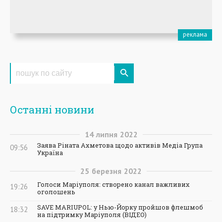
Останні новини
14
липня
2022
Заява Ріната Ахметова щодо активів Медіа Група
09:56
Україна
25
березня
2022
Голоси Маріуполя: створено канал важливих
19:26
оголошень
SAVE MARIUPOL: у Нью-Йорку пройшов флешмоб
18:32
на підтримку Маріуполя (ВІДЕО)