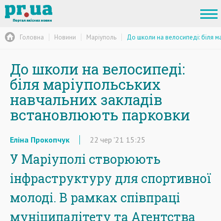
Головна
Новини
Маріуполь
До школи на велосипеді: біля 
До школи на велосипеді:
біля маріупольських
навчальних закладів
встановлюють парковки
Еліна Прокопчук
22
чер
'21
15:25
У Маріуполі створюють
інфраструктуру для спортивної
молоді. В рамках співпраці
муніципалітету та Агентства