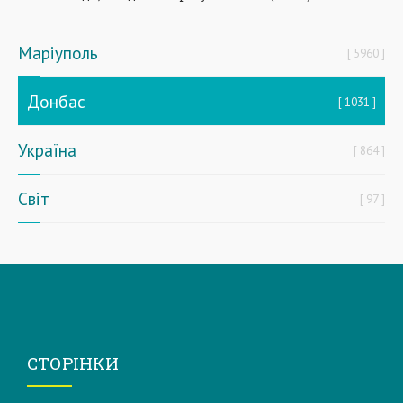
Маріуполь
5960
Донбас
1031
Україна
864
Світ
97
СТОРІНКИ