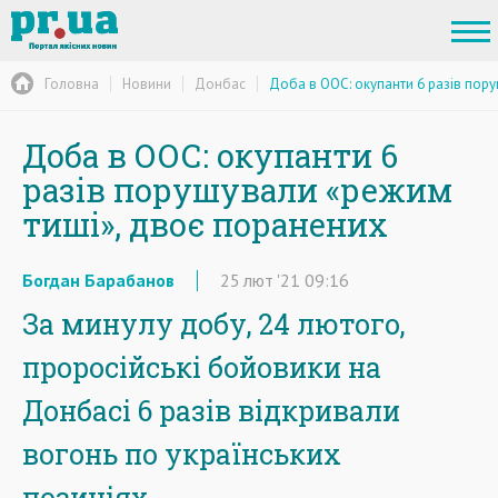
Головна
Новини
Донбас
Доба в ООС: окупанти 6 разів пор
Доба в ООС: окупанти 6
разів порушували «режим
тиші», двоє поранених
Богдан Барабанов
25
лют
'21
09:16
За минулу добу, 24 лютого,
проросійські бойовики на
Донбасі 6 разів відкривали
вогонь по українських
позиціях.