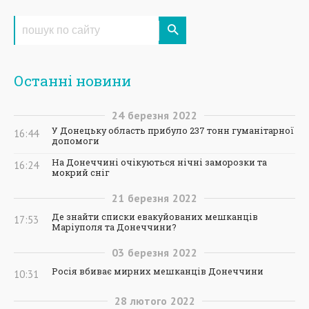
Останні новини
24
березня
2022
У Донецьку область прибуло 237 тонн гуманітарної
16:44
допомоги
На Донеччині очікуються нічні заморозки та
16:24
мокрий сніг
21
березня
2022
Де знайти списки евакуйованих мешканців
17:53
Маріуполя та Донеччини?
03
березня
2022
Росія вбиває мирних мешканців Донеччини
10:31
28
лютого
2022