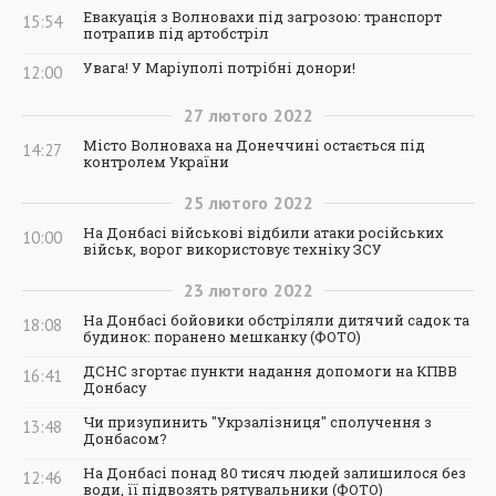
Евакуація з Волновахи під загрозою: транспорт
15:54
потрапив під артобстріл
Увага! У Маріуполі потрібні донори!
12:00
27
лютого
2022
Місто Волноваха на Донеччині остається під
14:27
контролем України
25
лютого
2022
На Донбасі військові відбили атаки російських
10:00
військ, ворог використовує техніку ЗСУ
23
лютого
2022
На Донбасі бойовики обстріляли дитячий садок та
18:08
будинок: поранено мешканку (ФОТО)
ДСНС згортає пункти надання допомоги на КПВВ
16:41
Донбасу
Чи призупинить "Укрзалізниця" сполучення з
13:48
Донбасом?
На Донбасі понад 80 тисяч людей залишилося без
12:46
води, її підвозять рятувальники (ФОТО)