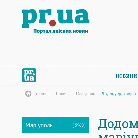
НОВИНИ
Головна
Новини
Маріуполь
Додому до хворих C
Додом
Маріуполь
5960
маріу