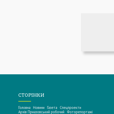
СТОРІНКИ
Головна
Новини
Газета
Спецпроекти
Архів Приазовський робочий
Фоторепортажі