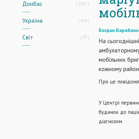
Донбас
1031
мобіл
Україна
864
Богдан Барабано
Світ
97
На сьогоднішні
амбулаторному 
мобільних бри
кожному районі
Про це повідомл
У Центрі первин
будинок до паціє
діагнозом.