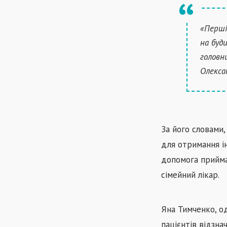
«Перші
на буд
головн
Олекса
За його словами
для отримання і
допомога прийма
сімейний лікар.
Яна Тимченко, о
пацієнтів відзна