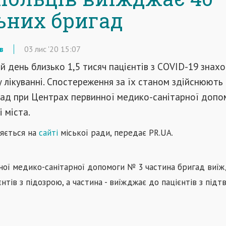
ьних бригад
в
03
лис
'20
15:07
й день близько 1,5 тисяч пацієнтів з COVID-19 знах
лікуванні. Спостереження за їх станом здійснюють
гад при Центрах первинної медико-санітарної допо
 міста.
яється на
сайті
міської ради, передає PR.UA.
ної медико-санітарної допомоги № 3 частина бригад виїж
нтів з підозрою, а частина - виїжджає до пацієнтів з під