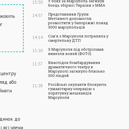
У боях за Маріуполь загинув
15:50
боєць збірної України з ММА
Представники Групи
14:57
жджають
Метінвест допомогли
розмістити у Запоріжжі понад
е
3000 маріупольців
Сім'я з Маріуполя потрапила у
14:14
смертельну ДТП
З Маріуполя під обстрілами
13:20
вивезли коней (ФОТО)
Внаслідок бомбардування
11:37
драматичного театру в
Маріуполі загинуло близько
-центру
300 людей
ляд або
Російські окупанти блокують
11:28
гуманітарну операцію з
йняти
порятунку мешканців
Маріуполя
удинок до
і всі члени