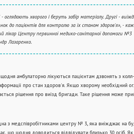
 - оглядають хворого і беруть забір матеріалу. Другі - виї
инок до пацієнтів для контролю за їх станом здоров'я», - каж
ий лікар Центру первинної медико-санітарної допомоги №3
ндр Лазаренко.
, щодня амбулаторно лікуються пацієнтам дзвонять з колл
нформації про стан здоров'я. Якщо хворому необхідний ог
ється рішення про виїзд бригади. Таке рішення може при
дна з медспівробітниками центру № 3, яка виїжджає на б
чає, що щодня доводиться відвідувати близько 30 осіб. Як 