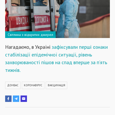
Світлина з відкритих джерел
Нагадаємо, в Україні
зафіксували перші ознаки
стабілізації епідемічної ситуації, рівень
захворюваності пішов на спад вперше за п’ять
тижнів.
ДОНБАС
КОРОНАВІРУС
ВАКЦИНАЦІЯ