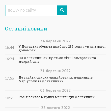
Останні новини
24
березня
2022
У Донецьку область прибуло 237 тонн гуманітарної
16:44
допомоги
На Донеччині очікуються нічні заморозки та
16:24
мокрий сніг
21
березня
2022
Де знайти списки евакуйованих мешканців
17:53
Маріуполя та Донеччини?
03
березня
2022
Росія вбиває мирних мешканців Донеччини
10:31
28
лютого
2022