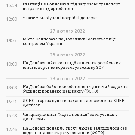
Евакуація з Волновахи під загрозою: транспорт
15:54
потрапив під артобстріл
Увага! У Маріуполі потрібні донори!
12:00
27
лютого
2022
Місто Волноваха на Донеччині остається під
14:27
контролем України
25
лютого
2022
На Донбасі військові відбили атаки російських
10:00
військ, ворог використовує техніку ЗСУ
23
лютого
2022
На Донбасі бойовики обстріляли дитячий садок та
18:08
будинок: поранено мешканку (ФОТО)
ДСНС згортає пункти надання допомоги на КПВВ
16:41
Донбасу
Чи призупинить "Укрзалізниця" сполучення з
13:48
Донбасом?
На Донбасі понад 80 тисяч людей залишилося без
12:46
води, її підвозять рятувальники (ФОТО)