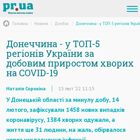
Головна
Новини
Донбас
Донеччина - у ТОП-5 регіонів Укр
Донеччина - у ТОП-5
регіонів України за
добовим приростом хворих
на COVID-19
Наталія Сорокіна
15
лют
'22
11:15
У Донецькій області за минулу добу, 14
лютого, зафіксували 1458 нових випадків
коронавірусу, 1384 хворих одужали, а
життя ще 31 людини, на жаль, обірвалося
через ускладнення інфекції.