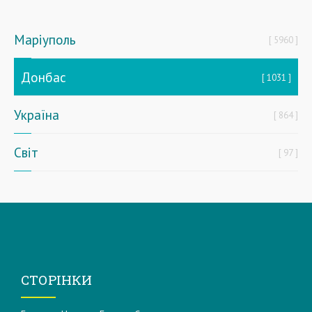
Маріуполь
5960
Донбас
1031
Україна
864
Світ
97
СТОРІНКИ