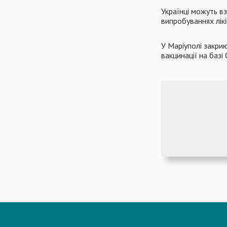
Українці можуть вз
випробуваннях лік
У Маріуполі закри
вакцинації на базі 