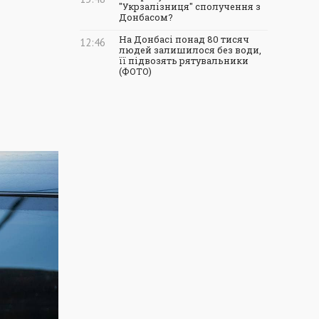
"Укрзалізниця" сполучення з
Донбасом?
На Донбасі понад 80 тисяч
12:46
людей залишилося без води,
її підвозять рятувальники
(ФОТО)