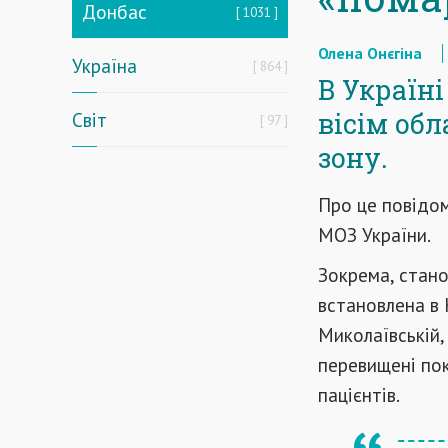
Донбас
1031
Олена Онєгіна
Україна
864
В Україні
вісім об
Світ
97
зону.
Про це повідо
МОЗ України.
Зокрема, стано
встановлена в К
Миколаївській,
перевищені пок
пацієнтів.