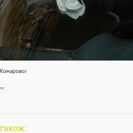
 Комарової
РУС
також: