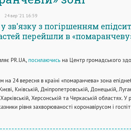
24
вер
'21
16:59
 у зв'язку з погіршенням епідси
ластей перейшли в «помаранчеву
мляє PR.UA,
посилаючись
на Центр громадського здо
м на 24 вересня в країні «помаранчева» зона епідн
иєві, Київській, Дніпропетровській, Донецькій, Луга
 Харківській, Херсонській та Черкаській областях. У 
азники рівня захворюваності коронавірусом і госпіта