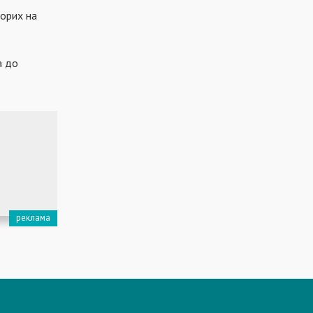
ворих на
а до