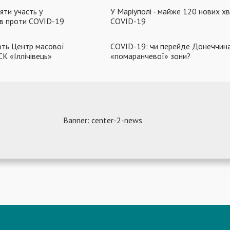
яти участь у
У Маріуполі - майже 120 нових х
ів проти COVID-19
COVID-19
ють Центр масової
COVID-19: чи перейде Донеччин
СК «Іллічівець»
«помаранчевої» зони?