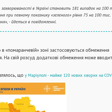
ь захворюваності в Україні становить 181 випадок на 100 
ння при певному показнику «зеленого» рівня 75 на 100 тис.
ня», - йдеться в повідомленні.
о в «помаранчевій» зоні застосовуються обмеження
я. На свій розсуд додаткові обмеження може вводит
млялось, що
у Маріуполі - майже 120 нових хворих на COV