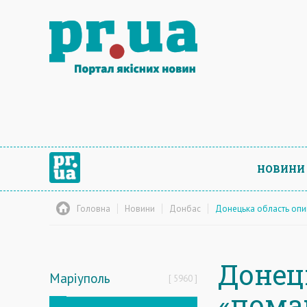
НОВИНИ
Головна
Новини
Донбас
Донецька область опи
Донец
Маріуполь
5960
«пома