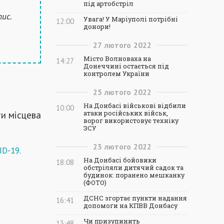
під артобстріл
тис.
Увага! У Маріуполі потрібні
12:00
донори!
27
лютого
2022
Місто Волноваха на
14:27
Донеччині остається під
контролем України
25
лютого
2022
На Донбасі військові відбили
10:00
и місцева
атаки російських військ,
ворог використовує техніку
ЗСУ
23
лютого
2022
ID-19.
На Донбасі бойовики
18:08
обстріляли дитячий садок та
будинок: поранено мешканку
(ФОТО)
ДСНС згортає пункти надання
16:41
допомоги на КПВВ Донбасу
Чи призупинить
13:48