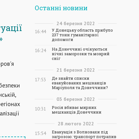
Останні новини
24
березня
2022
туації
У Донецьку область прибуло
16:44
237 тонн гуманітарної
»
допомоги
На Донеччині очікуються
16:24
нічні заморозки та мокрий
сніг
ров'я
21
березня
2022
Де знайти списки
17:53
евакуйованих мешканців
ебезпеки
Маріуполя та Донеччини?
нській,
03
березня
2022
регіонах
Росія вбиває мирних
10:31
лізації
мешканців Донеччини
28
лютого
2022
Евакуація з Волновахи під
15:54
загрозою: транспорт потрапив