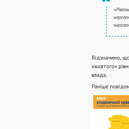
«Рівен
населе
населен
Відзначимо, щ
«жовтого» рівн
влада.
Раніше повідо