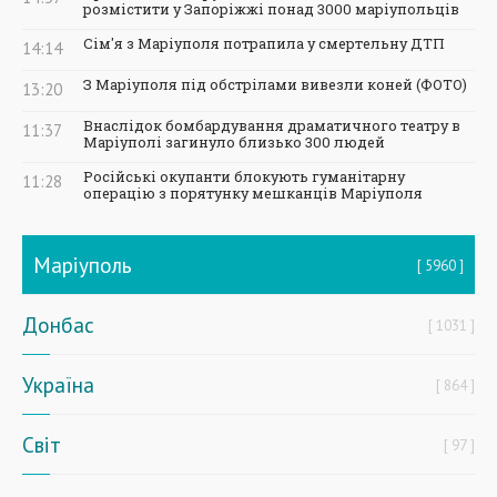
розмістити у Запоріжжі понад 3000 маріупольців
Сім'я з Маріуполя потрапила у смертельну ДТП
14:14
З Маріуполя під обстрілами вивезли коней (ФОТО)
13:20
Внаслідок бомбардування драматичного театру в
11:37
Маріуполі загинуло близько 300 людей
Російські окупанти блокують гуманітарну
11:28
операцію з порятунку мешканців Маріуполя
Маріуполь
5960
Донбас
1031
Україна
864
Світ
97