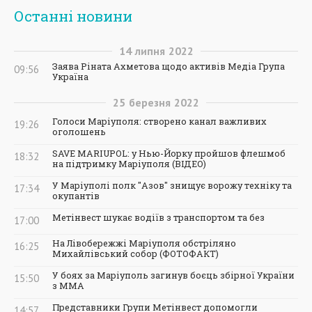
Останні новини
14
липня
2022
Заява Ріната Ахметова щодо активів Медіа Група
09:56
Україна
25
березня
2022
Голоси Маріуполя: створено канал важливих
19:26
оголошень
SAVE MARIUPOL: у Нью-Йорку пройшов флешмоб
18:32
на підтримку Маріуполя (ВІДЕО)
У Маріуполі полк "Азов" знищує ворожу техніку та
17:34
окупантів
Метінвест шукає водіїв з транспортом та без
17:00
На Лівобережжі Маріуполя обстріляно
16:25
Михайлівський собор (ФОТОФАКТ)
У боях за Маріуполь загинув боєць збірної України
15:50
з ММА
Представники Групи Метінвест допомогли
14:57