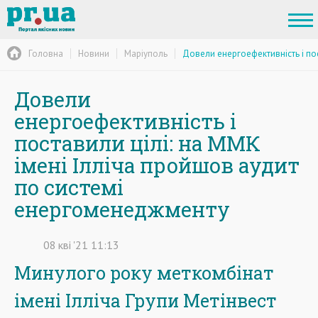
Головна
Новини
Маріуполь
Довели енергоефективність і по
Довели
енергоефективність і
поставили цілі: на ММК
імені Ілліча пройшов аудит
по системі
енергоменеджменту
08
кві
'21
11:13
Минулого року меткомбінат
імені Ілліча Групи Метінвест