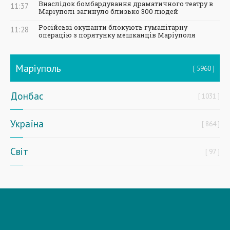
Внаслідок бомбардування драматичного театру в
11:37
Маріуполі загинуло близько 300 людей
Російські окупанти блокують гуманітарну
11:28
операцію з порятунку мешканців Маріуполя
Маріуполь
5960
Донбас
1031
Україна
864
Світ
97