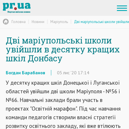
Головна
Новини
Маріуполь
Дві маріупольські школи увійшл
Дві маріупольські школи
увійшли в десятку кращих
шкіл Донбасу
Богдан Барабанов
05
лис
'20
17:14
У десятку кращих шкіл Донецької і Луганської
областей увійшли дві школи Маріуполя - №56 і
№66. Навчальні заклади брали участь в
проектах "Освітній марафон". Під час навчання
команди педагогів створили власні стратегії
розвитку освітнього закладу, які вже втілюють