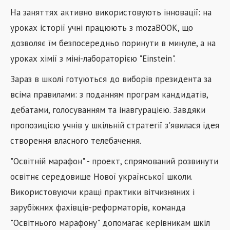
На заняттях активно використовують інновації: на
уроках історії учні працюють з mozaBOOK, що
дозволяє їм безпосередньо поринути в минуле, а на
уроках хімії з міні-лабораторією "Еinstein".
Зараз в школі готуються до виборів президента за
всіма правилами: з поданням програм кандидатів,
дебатами, голосуванням та інавгурацією. Завдяки
пропозицією учнів у шкільній стратегії з'явилася ідея
створення власного телебачення.
"Освітній марафон" - проект, спрямований розвинути
освітнє середовище Нової української школи.
Використовуючи кращі практики вітчизняних і
зарубіжних фахівців-реформаторів, команда
"Освітнього марафону" допомагає керівникам шкіл