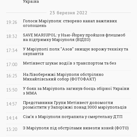
Україна
25
березня
2022
Голоси Маріуполя: створено канал важливих
19:26
оголошень
SAVE MARIUPOL: у Нью-Йорку пройшов флешмоб
18:32
на підтримку Маріуполя (ВІДЕО)
У Маріуполі полк "Азов" знищує ворожу техніку та
17:34
окупантів
Метінвест шукає водіїв з транспортом та без
17:00
На Лівобережжі Маріуполя обстріляно
16:25
Михайлівський собор (ФОТОФАКТ)
У боях за Маріуполь загинув боєць збірної України
15:50
з ММА
Представники Групи Метінвест допомогли
14:57
розмістити у Запоріжжі понад 3000 маріупольців
Сім'я з Маріуполя потрапила у смертельну ДТП
14:14
З Маріуполя під обстрілами вивезли коней (ФОТО)
13:20