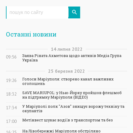
Останні новини
14
липня
2022
Заява Ріната Ахметова щодо активів Медіа Група
09:56
Україна
25
березня
2022
Голоси Маріуполя: створено канал важливих
19:26
оголошень
SAVE MARIUPOL: у Нью-Йорку пройшов флешмоб
18:32
на підтримку Маріуполя (ВІДЕО)
У Маріуполі полк "Азов" знищує ворожу техніку та
17:34
окупантів
Метінвест шукає водіїв з транспортом та без
17:00
На Лівобережжі Маріуполя обстріляно
16:25