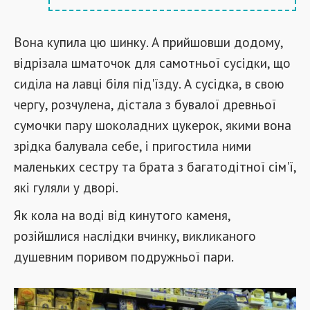
Вона купила цю шинку. А прийшовши додому,
відрізала шматочок для самотньої сусідки, що
сиділа на лавці біля під'їзду. А сусідка, в свою
чергу, розчулена, дістала з бувалої древньої
сумочки пару шоколадних цукерок, якими вона
зрідка балувала себе, і пригостила ними
маленьких сестру та брата з багатодітної сім'ї,
які гуляли у дворі.
Як кола на воді від кинутого каменя,
розійшлися наслідки вчинку, викликаного
душевним поривом подружньої пари.