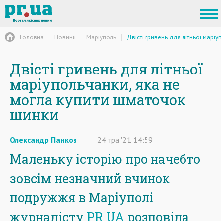
Головна
Новини
Маріуполь
Двісті гривень для літньої марі
Двісті гривень для літньої
маріупольчанки, яка не
могла купити шматочок
шинки
Олександр Панков
24
тра
'21
14:59
Маленьку історію про начебто
зовсім незначний вчинок
подружжя в Маріуполі
журналісту
PR.UA
розповіла