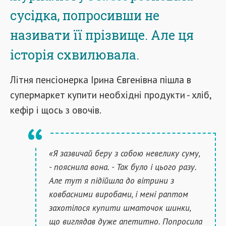
сусідка, попросивши не
називати її прізвище. Але ця
історія схвилювала.
Літня пенсіонерка Ірина Євгенівна пішла в
супермаркет купити необхідні продукти - хліб,
кефір і щось з овочів.
«Я зазвичай беру з собою невелику суму,
- пояснила вона. - Так було і цього разу.
Але тут я підійшла до вітрини з
ковбасними виробами, і мені раптом
захотілося купити шматочок шинки,
що виглядав дуже апетитно. Попросила