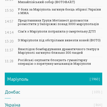
Михайлівський собор (ФОТОФАКТ)
У боях за Маріуполь загинув боєць збірної України
15:50
з ММА
Представники Групи Метінвест допомогли
14:57
розмістити у Запоріжжі понад 3000 маріупольців
Сім'я з Маріуполя потрапила у смертельну ДТП
14:14
З Маріуполя під обстрілами вивезли коней (ФОТО)
13:20
Внаслідок бомбардування драматичного театру в
11:37
Маріуполі загинуло близько 300 людей
Російські окупанти блокують гуманітарну
11:28
операцію з порятунку мешканців Маріуполя
Маріуполь
5960
Донбас
1031
Україна
864