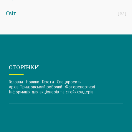
Світ
97
СТОРІНКИ
Головна
Новини
Газета
Спецпроекти
Архів Приазовський робочий
Фоторепортажі
Інформацiя для акцiонерiв та стейкхолдерiв