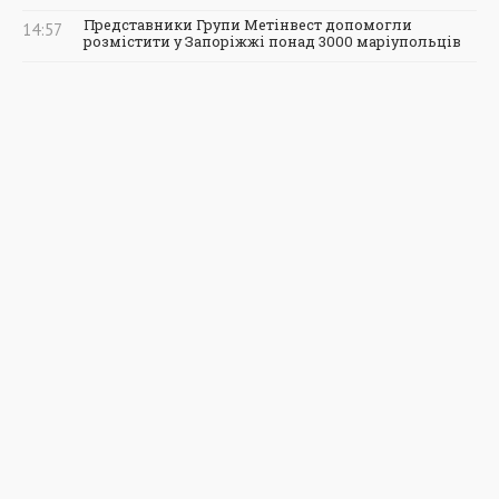
Представники Групи Метінвест допомогли
14:57
розмістити у Запоріжжі понад 3000 маріупольців
Сім'я з Маріуполя потрапила у смертельну ДТП
14:14
З Маріуполя під обстрілами вивезли коней (ФОТО)
13:20
Внаслідок бомбардування драматичного театру в
11:37
Маріуполі загинуло близько 300 людей
Російські окупанти блокують гуманітарну
11:28
операцію з порятунку мешканців Маріуполя
Маріуполь
5960
Донбас
1031
Україна
864
Світ
97