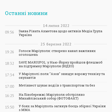
Останні новини
14
липня
2022
Заява Ріната Ахметова щодо активів Медіа Група
09:56
Україна
25
березня
2022
Голоси Маріуполя: створено канал важливих
19:26
оголошень
SAVE MARIUPOL: у Нью-Йорку пройшов флешмоб
18:32
на підтримку Маріуполя (ВІДЕО)
У Маріуполі полк "Азов" знищує ворожу техніку та
17:34
окупантів
Метінвест шукає водіїв з транспортом та без
17:00
На Лівобережжі Маріуполя обстріляно
16:25
Михайлівський собор (ФОТОФАКТ)
У боях за Маріуполь загинув боєць збірної України
15:50
з ММА