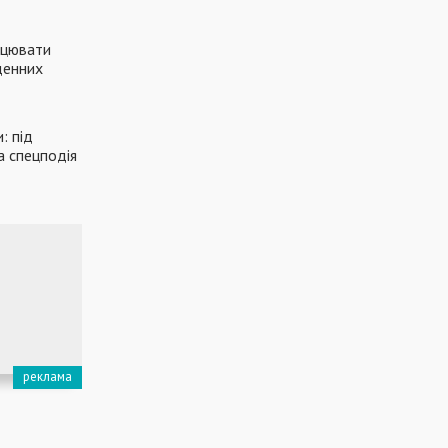
ацювати
денних
: під
а спецподія