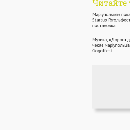
Читайте 
Маріупольцям пок
Startup Гогольфес
постановка
Музика, «Дорога 
чекає маріупольці
Gogolfest