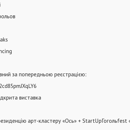
i
орольов
p
eaks
ancing
вний за попередньою реєстрацією:
G2cd85pmJXqLY6
Відкрита виставка
резиденцію арт-кластеру «Ось» + StartUpГогольfest 