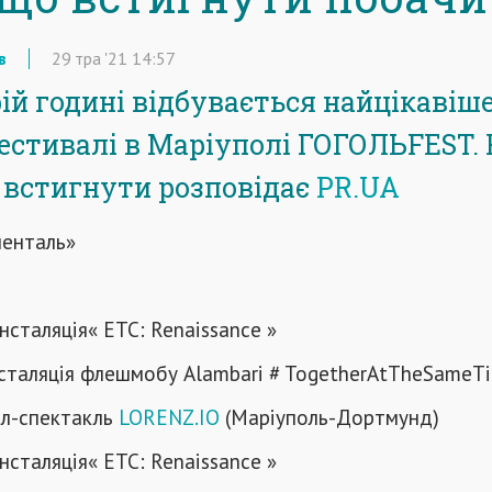
в
29
тра
'21
14:57
рій годині відбувається найцікавіш
стивалі в Маріуполі ГОГОЛЬFEST.
встигнути розповідає
PR.UA
ненталь»
інсталяція« ETC: Renaissance »
інсталяція флешмобу Alambari # TogetherAtTheSameT
ал-спектакль
LORENZ.IO
(
Маріуполь-Дортмунд)
інсталяція« ETC: Renaissance »