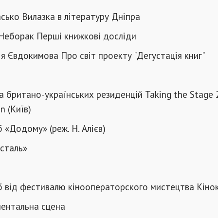
Пасько Вилазка в літературу Дніпра
 Неборак Перші книжкові досліди
сія Євдокимова Про світ проекту "Дегустація книг"
ма британо-українських резиденцій Taking the Stage 2
n (Київ)
б «Додому» (реж. Н. Алієв)
всталь»
уб від фестивалю кінооператорского мистецтва Кіно
ментальна сцена