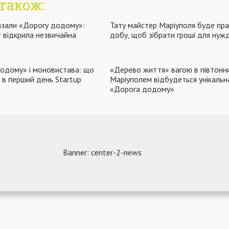
також:
азали «Дорогу додому»:
Тату майстер Маріуполя буде пр
т відкрила незвичайна
добу, щоб зібрати гроші для нуж
додому» і моновистава: що
«Дерево життя» вагою в півтонни
в в перший день Startup
Маріуполем відбудеться унікальн
«Дорога додому»