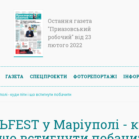
Остання газета
"Приазовський
робочий" від 23
лютого 2022
ГАЗЕТА
СПЕЦПРОЕКТИ
ФОТОРЕПОРТАЖІ
ІНФОР
олі - куди піти і що встигнути побачити
ЬFEST у Маріуполі - 
і що встигнути побач