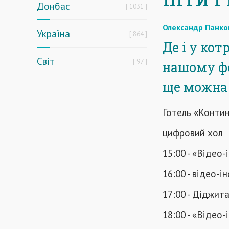
Донбас
1031
Олександр Панко
Україна
864
Де і у кот
Світ
97
нашому фе
ще можна 
Готель «Конти
цифровий хол
15:00 - «Відео-
16:00 - відео-
17:00 - Діджит
18:00 - «Відео-