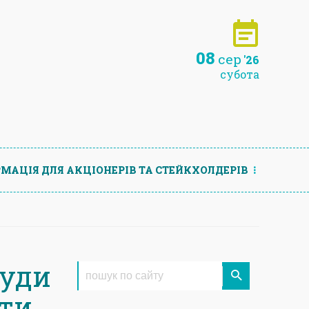
08
сер
'26
субота
МАЦIЯ ДЛЯ АКЦIОНЕРIВ ТА СТЕЙКХОЛДЕРIВ
куди
ити