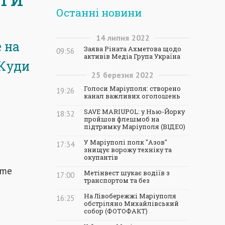
Останні новини
14
липня
2022
е на
Заява Ріната Ахметова щодо
09:56
активів Медіа Група Україна
 Куди
25
березня
2022
Голоси Маріуполя: створено
19:26
канал важливих оголошень
SAVE MARIUPOL: у Нью-Йорку
18:32
пройшов флешмоб на
підтримку Маріуполя (ВІДЕО)
У Маріуполі полк "Азов"
17:34
знищує ворожу техніку та
окупантів
ime
Метінвест шукає водіїв з
17:00
транспортом та без
На Лівобережжі Маріуполя
16:25
обстріляно Михайлівський
собор (ФОТОФАКТ)