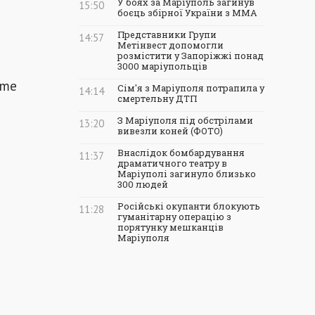
У боях за Маріуполь загинув
15:50
боєць збірної України з ММА
Представники Групи
14:57
Метінвест допомогли
розмістити у Запоріжжі понад
3000 маріупольців
ime
Сім'я з Маріуполя потрапила у
14:14
смертельну ДТП
З Маріуполя під обстрілами
13:20
вивезли коней (ФОТО)
Внаслідок бомбардування
11:37
драматичного театру в
Маріуполі загинуло близько
300 людей
Російські окупанти блокують
11:28
гуманітарну операцію з
порятунку мешканців
Маріуполя