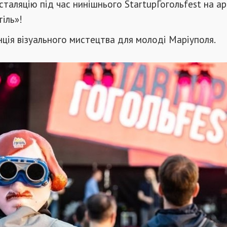
сталяцію під час нинішнього StartupГогольfest на ар
тіль»!
ція візуального мистецтва для молоді Маріуполя.