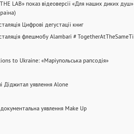
 THE LAB» показ відеоверсії «Для наших диких душ»
країна)
нсталяція Цифрові дегустації книг
інсталяція флешмобу Alambari # TogetherAtTheSameT
tions to Ukraine: «Маріупольська рапсодія»
вні Діджитал уявлення Alone
а документальна уявлення Make Up