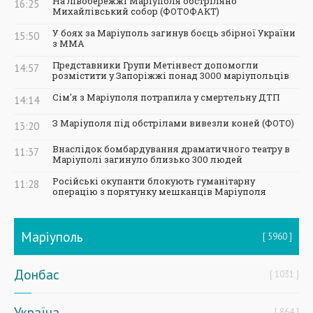
На Лівобережжі Маріуполя обстріляно
16:25
Михайлівський собор (ФОТОФАКТ)
У боях за Маріуполь загинув боєць збірної України
15:50
з ММА
Представники Групи Метінвест допомогли
14:57
розмістити у Запоріжжі понад 3000 маріупольців
Сім'я з Маріуполя потрапила у смертельну ДТП
14:14
З Маріуполя під обстрілами вивезли коней (ФОТО)
13:20
Внаслідок бомбардування драматичного театру в
11:37
Маріуполі загинуло близько 300 людей
Російські окупанти блокують гуманітарну
11:28
операцію з порятунку мешканців Маріуполя
Маріуполь
5960
Донбас
1031
Україна
864