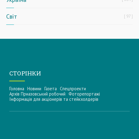
Світ
97
СТОРІНКИ
Головна
Новини
Газета
Спецпроекти
Архів Приазовський робочий
Фоторепортажі
Інформацiя для акцiонерiв та стейкхолдерiв