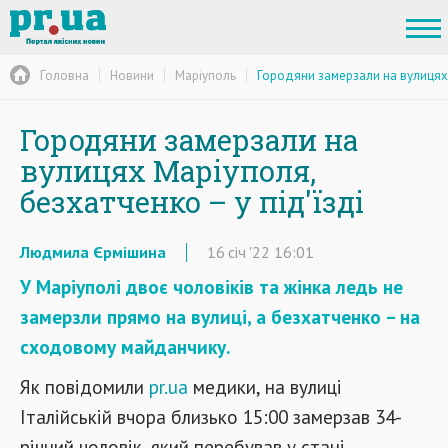
Головна
Новини
Маріуполь
Городяни замерзали на вулицях 
Городяни замерзали на
вулицях Маріуполя,
безхатченко – у під'їзді
Людмила Єрмішина
16
січ
'22
16:01
У Маріуполі двоє чоловіків та жінка ледь не
замерзли прямо на вулиці, а безхатченко – на
сходовому майданчику.
Як повідомили
pr.ua
медики, на вулиці
Італійській вчора близько 15:00 замерзав 34-
річний чоловік, який перебував у стані