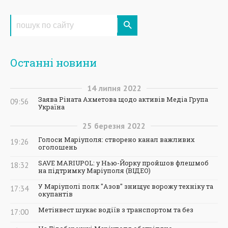
Останні новини
14
липня
2022
Заява Ріната Ахметова щодо активів Медіа Група
09:56
Україна
25
березня
2022
Голоси Маріуполя: створено канал важливих
19:26
оголошень
SAVE MARIUPOL: у Нью-Йорку пройшов флешмоб
18:32
на підтримку Маріуполя (ВІДЕО)
У Маріуполі полк "Азов" знищує ворожу техніку та
17:34
окупантів
Метінвест шукає водіїв з транспортом та без
17:00