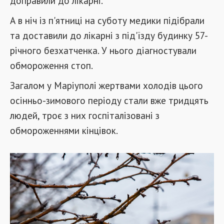
доправили до лікарні.
А в ніч із п'ятниці на суботу медики підібрали
та доставили до лікарні з під'їзду будинку 57-
річного безхатченка. У нього діагностували
обмороження стоп.
Загалом у Маріуполі жертвами холодів цього
осінньо-зимового періоду стали вже тридцять
людей, троє з них госпіталізовані з
обмороженнями кінцівок.